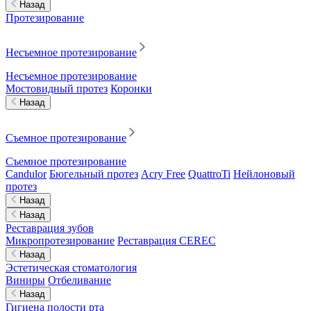
Назад
Протезирование
Несъемное протезирование
Несъемное протезирование
Мостовидный протез
Коронки
Назад
Съемное протезирование
Съемное протезирование
Candulor
Бюгельный протез
Acry Free
QuattroTi
Нейлоновый
протез
Назад
Назад
Реставрация зубов
Микропротезирование
Реставрация CEREC
Назад
Эстетическая стоматология
Виниры
Отбеливание
Назад
Гигиена полости рта