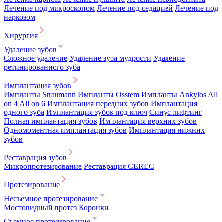
Лечение под микроскопом
Лечение под седацией
Лечение под
наркозом
Хирургия
Удаление зубов
Сложное удаление
Удаление зуба мудрости
Удаление
ретинированного зуба
Имплантация зубов
Импланты Straumann
Импланты Osstem
Импланты Ankylos
All
on 4
All on 6
Имплантация передних зубов
Имплантация
одного зуба
Имплантация зубов под ключ
Синус лифтинг
Полная имплантация зубов
Имплантация верхних зубов
Одномоментная имплантация зубов
Имплантация нижних
зубов
Реставрация зубов
Микропротезирование
Реставрация CEREC
Протезирование
Несъемное протезирование
Мостовидный протез
Коронки
Съемное протезирование