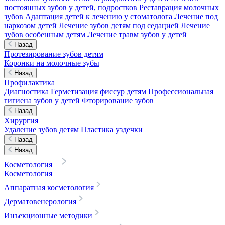
постоянных зубов у детей, подростков
Реставрация молочных
зубов
Адаптация детей к лечению у стоматолога
Лечение под
наркозом детей
Лечение зубов детям под седацией
Лечение
зубов особенным детям
Лечение травм зубов у детей
Назад
Протезирование зубов детям
Коронки на молочные зубы
Назад
Профилактика
Диагностика
Герметизация фиссур детям
Профессиональная
гигиена зубов у детей
Фторирование зубов
Назад
Хирургия
Удаление зубов детям
Пластика уздечки
Назад
Назад
Косметология
Косметология
Аппаратная косметология
Дерматовенерология
Инъекционные методики