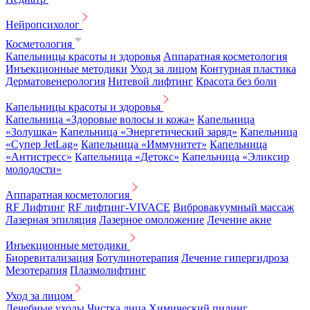
Нейропсихолог
Косметология
Капельницы красоты и здоровья
Аппаратная косметология
Инъекционные методики
Уход за лицом
Контурная пластика
Дерматовенерология
Нитевой лифтинг
Красота без боли
Капельницы красоты и здоровья
Капельница «Здоровые волосы и кожа»
Капельница
«Золушка»
Капельница «Энергетический заряд»
Капельница
«Супер JetLag»
Капельница «Иммунитет»
Капельница
«Антистресс»
Капельница «Детокс»
Капельница «Эликсир
молодости»
Аппаратная косметология
RF Лифтинг
RF лифтинг-VIVACE
Вибровакуумный массаж
Лазерная эпиляция
Лазерное омоложение
Лечение акне
Инъекционные методики
Биоревитализация
Ботулинотерапия
Лечение гипергидроза
Мезотерапия
Плазмолифтинг
Уход за лицом
Лечебные уходы
Чистка лица
Химический пилинг