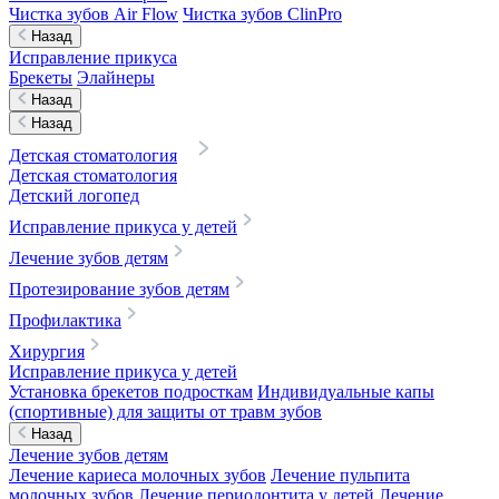
Чистка зубов Air Flow
Чистка зубов ClinPro
Назад
Исправление прикуса
Брекеты
Элайнеры
Назад
Назад
Детская стоматология
Детская стоматология
Детский логопед
Исправление прикуса у детей
Лечение зубов детям
Протезирование зубов детям
Профилактика
Хирургия
Исправление прикуса у детей
Установка брекетов подросткам
Индивидуальные капы
(спортивные) для защиты от травм зубов
Назад
Лечение зубов детям
Лечение кариеса молочных зубов
Лечение пульпита
молочных зубов
Лечение периодонтита у детей
Лечение