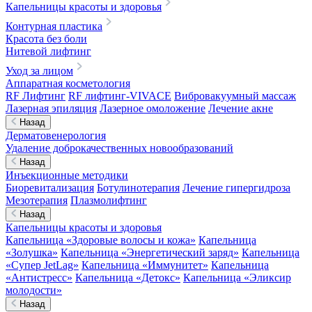
Капельницы красоты и здоровья
Контурная пластика
Красота без боли
Нитевой лифтинг
Уход за лицом
Аппаратная косметология
RF Лифтинг
RF лифтинг-VIVACE
Вибровакуумный массаж
Лазерная эпиляция
Лазерное омоложение
Лечение акне
Назад
Дерматовенерология
Удаление доброкачественных новообразований
Назад
Инъекционные методики
Биоревитализация
Ботулинотерапия
Лечение гипергидроза
Мезотерапия
Плазмолифтинг
Назад
Капельницы красоты и здоровья
Капельница «Здоровые волосы и кожа»
Капельница
«Золушка»
Капельница «Энергетический заряд»
Капельница
«Супер JetLag»
Капельница «Иммунитет»
Капельница
«Антистресс»
Капельница «Детокс»
Капельница «Эликсир
молодости»
Назад