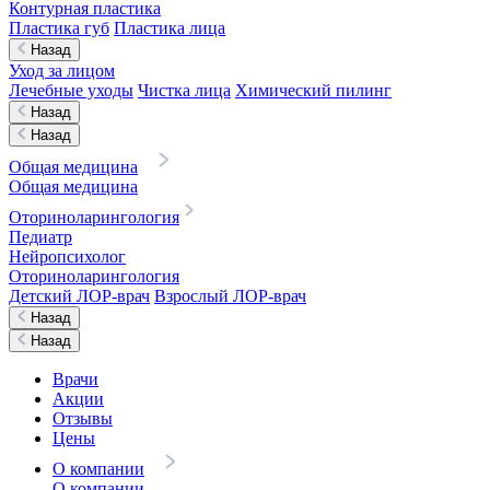
Контурная пластика
Пластика губ
Пластика лица
Назад
Уход за лицом
Лечебные уходы
Чистка лица
Химический пилинг
Назад
Назад
Общая медицина
Общая медицина
Оториноларингология
Педиатр
Нейропсихолог
Оториноларингология
Детский ЛОР-врач
Взрослый ЛОР-врач
Назад
Назад
Врачи
Акции
Отзывы
Цены
О компании
О компании