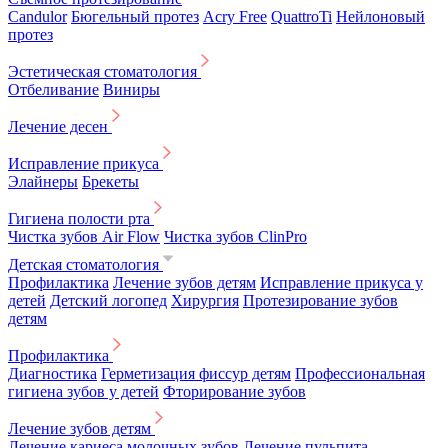
Candulor
Бюгельный протез
Acry Free
QuattroTi
Нейлоновый
протез
Эстетическая стоматология
Отбеливание
Виниры
Лечение десен
Исправление прикуса
Элайнеры
Брекеты
Гигиена полости рта
Чистка зубов Air Flow
Чистка зубов ClinPro
Детская стоматология
Профилактика
Лечение зубов детям
Исправление прикуса у
детей
Детский логопед
Хирургия
Протезирование зубов
детям
Профилактика
Диагностика
Герметизация фиссур детям
Профессиональная
гигиена зубов у детей
Фторирование зубов
Лечение зубов детям
Лечение кариеса молочных зубов
Лечение пульпита