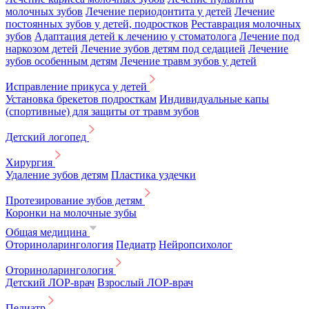
молочных зубов
Лечение периодонтита у детей
Лечение
постоянных зубов у детей, подростков
Реставрация молочных
зубов
Адаптация детей к лечению у стоматолога
Лечение под
наркозом детей
Лечение зубов детям под седацией
Лечение
зубов особенным детям
Лечение травм зубов у детей
Исправление прикуса у детей
Установка брекетов подросткам
Индивидуальные капы
(спортивные) для защиты от травм зубов
Детский логопед
Хирургия
Удаление зубов детям
Пластика уздечки
Протезирование зубов детям
Коронки на молочные зубы
Общая медицина
Оториноларингология
Педиатр
Нейропсихолог
Оториноларингология
Детский ЛОР-врач
Взрослый ЛОР-врач
Педиатр