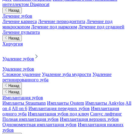
интеллектом Diagnocat
Назад
Лечение зубов
Лечение кариеса
Лечение периодонтита
Лечение под
микроскопом
Лечение под наркозом
Лечение под седацией
Лечение пульпита
Назад
Хирургия
Удаление зубов
Удаление зубов
Сложное удаление
Удаление зуба мудрости
Удаление
ретинированного зуба
Назад
Назад
Имплантация зубов
Импланты Straumann
Импланты Osstem
Импланты Ankylos
All
on 4
All on 6
Имплантация передних зубов
Имплантация
одного зуба
Имплантация зубов под ключ
Синус лифтинг
Полная имплантация зубов
Имплантация верхних зубов
Одномоментная имплантация зубов
Имплантация нижних
зубов