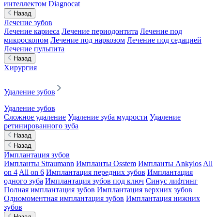
интеллектом Diagnocat
Назад
Лечение зубов
Лечение кариеса
Лечение периодонтита
Лечение под
микроскопом
Лечение под наркозом
Лечение под седацией
Лечение пульпита
Назад
Хирургия
Удаление зубов
Удаление зубов
Сложное удаление
Удаление зуба мудрости
Удаление
ретинированного зуба
Назад
Назад
Имплантация зубов
Импланты Straumann
Импланты Osstem
Импланты Ankylos
All
on 4
All on 6
Имплантация передних зубов
Имплантация
одного зуба
Имплантация зубов под ключ
Синус лифтинг
Полная имплантация зубов
Имплантация верхних зубов
Одномоментная имплантация зубов
Имплантация нижних
зубов
Назад