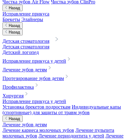
Чистка зубов Air Flow
Чистка зубов ClinPro
Назад
Исправление прикуса
Брекеты
Элайнеры
Назад
Назад
Детская стоматология
Детская стоматология
Детский логопед
Исправление прикуса у детей
Лечение зубов детям
Протезирование зубов детям
Профилактика
Хирургия
Исправление прикуса у детей
Установка брекетов подросткам
Индивидуальные капы
(спортивные) для защиты от травм зубов
Назад
Лечение зубов детям
Лечение кариеса молочных зубов
Лечение пульпита
молочных зубов
Лечение периодонтита у детей
Лечение