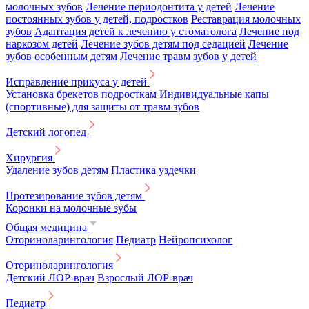
молочных зубов
Лечение периодонтита у детей
Лечение
постоянных зубов у детей, подростков
Реставрация молочных
зубов
Адаптация детей к лечению у стоматолога
Лечение под
наркозом детей
Лечение зубов детям под седацией
Лечение
зубов особенным детям
Лечение травм зубов у детей
Исправление прикуса у детей
Установка брекетов подросткам
Индивидуальные капы
(спортивные) для защиты от травм зубов
Детский логопед
Хирургия
Удаление зубов детям
Пластика уздечки
Протезирование зубов детям
Коронки на молочные зубы
Общая медицина
Оториноларингология
Педиатр
Нейропсихолог
Оториноларингология
Детский ЛОР-врач
Взрослый ЛОР-врач
Педиатр