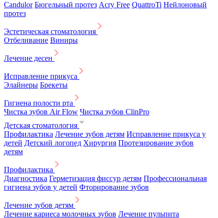
Candulor
Бюгельный протез
Acry Free
QuattroTi
Нейлоновый
протез
Эстетическая стоматология
Отбеливание
Виниры
Лечение десен
Исправление прикуса
Элайнеры
Брекеты
Гигиена полости рта
Чистка зубов Air Flow
Чистка зубов ClinPro
Детская стоматология
Профилактика
Лечение зубов детям
Исправление прикуса у
детей
Детский логопед
Хирургия
Протезирование зубов
детям
Профилактика
Диагностика
Герметизация фиссур детям
Профессиональная
гигиена зубов у детей
Фторирование зубов
Лечение зубов детям
Лечение кариеса молочных зубов
Лечение пульпита