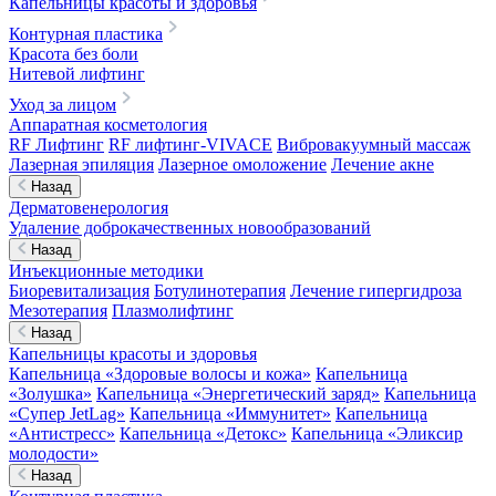
Капельницы красоты и здоровья
Контурная пластика
Красота без боли
Нитевой лифтинг
Уход за лицом
Аппаратная косметология
RF Лифтинг
RF лифтинг-VIVACE
Вибровакуумный массаж
Лазерная эпиляция
Лазерное омоложение
Лечение акне
Назад
Дерматовенерология
Удаление доброкачественных новообразований
Назад
Инъекционные методики
Биоревитализация
Ботулинотерапия
Лечение гипергидроза
Мезотерапия
Плазмолифтинг
Назад
Капельницы красоты и здоровья
Капельница «Здоровые волосы и кожа»
Капельница
«Золушка»
Капельница «Энергетический заряд»
Капельница
«Супер JetLag»
Капельница «Иммунитет»
Капельница
«Антистресс»
Капельница «Детокс»
Капельница «Эликсир
молодости»
Назад