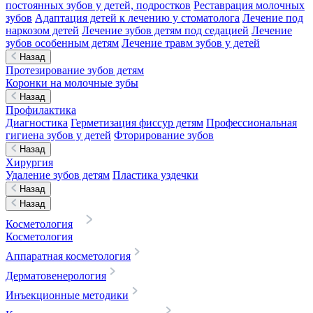
постоянных зубов у детей, подростков
Реставрация молочных
зубов
Адаптация детей к лечению у стоматолога
Лечение под
наркозом детей
Лечение зубов детям под седацией
Лечение
зубов особенным детям
Лечение травм зубов у детей
Назад
Протезирование зубов детям
Коронки на молочные зубы
Назад
Профилактика
Диагностика
Герметизация фиссур детям
Профессиональная
гигиена зубов у детей
Фторирование зубов
Назад
Хирургия
Удаление зубов детям
Пластика уздечки
Назад
Назад
Косметология
Косметология
Аппаратная косметология
Дерматовенерология
Инъекционные методики