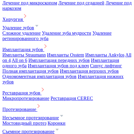
Лечение под микроскопом
Лечение под седацией
Лечение под
наркозом
Хирургия
Удаление зубов
Сложное удаление
Удаление зуба мудрости
Удаление
ретинированного зуба
Имплантация зубов
Импланты Straumann
Импланты Osstem
Импланты Ankylos
All
on 4
All on 6
Имплантация передних зубов
Имплантация
одного зуба
Имплантация зубов под ключ
Синус лифтинг
Полная имплантация зубов
Имплантация верхних зубов
Одномоментная имплантация зубов
Имплантация нижних
зубов
Реставрация зубов
Микропротезирование
Реставрация CEREC
Протезирование
Несъемное протезирование
Мостовидный протез
Коронки
Съемное протезирование