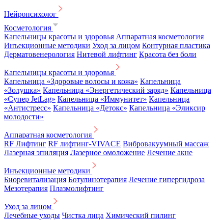
Нейропсихолог
Косметология
Капельницы красоты и здоровья
Аппаратная косметология
Инъекционные методики
Уход за лицом
Контурная пластика
Дерматовенерология
Нитевой лифтинг
Красота без боли
Капельницы красоты и здоровья
Капельница «Здоровые волосы и кожа»
Капельница
«Золушка»
Капельница «Энергетический заряд»
Капельница
«Супер JetLag»
Капельница «Иммунитет»
Капельница
«Антистресс»
Капельница «Детокс»
Капельница «Эликсир
молодости»
Аппаратная косметология
RF Лифтинг
RF лифтинг-VIVACE
Вибровакуумный массаж
Лазерная эпиляция
Лазерное омоложение
Лечение акне
Инъекционные методики
Биоревитализация
Ботулинотерапия
Лечение гипергидроза
Мезотерапия
Плазмолифтинг
Уход за лицом
Лечебные уходы
Чистка лица
Химический пилинг