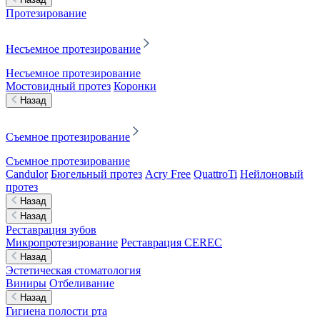
Протезирование
Несъемное протезирование
Несъемное протезирование
Мостовидный протез
Коронки
Назад
Съемное протезирование
Съемное протезирование
Candulor
Бюгельный протез
Acry Free
QuattroTi
Нейлоновый
протез
Назад
Назад
Реставрация зубов
Микропротезирование
Реставрация CEREC
Назад
Эстетическая стоматология
Виниры
Отбеливание
Назад
Гигиена полости рта