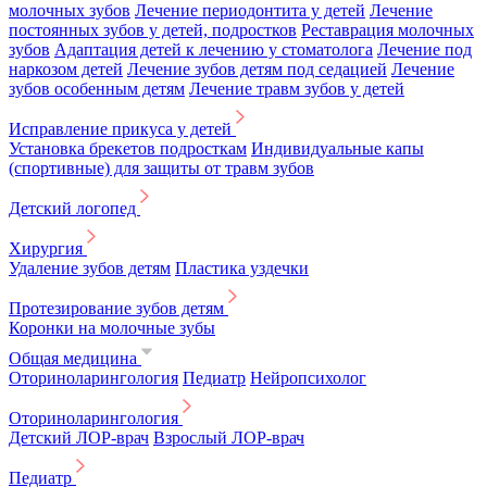
молочных зубов
Лечение периодонтита у детей
Лечение
постоянных зубов у детей, подростков
Реставрация молочных
зубов
Адаптация детей к лечению у стоматолога
Лечение под
наркозом детей
Лечение зубов детям под седацией
Лечение
зубов особенным детям
Лечение травм зубов у детей
Исправление прикуса у детей
Установка брекетов подросткам
Индивидуальные капы
(спортивные) для защиты от травм зубов
Детский логопед
Хирургия
Удаление зубов детям
Пластика уздечки
Протезирование зубов детям
Коронки на молочные зубы
Общая медицина
Оториноларингология
Педиатр
Нейропсихолог
Оториноларингология
Детский ЛОР-врач
Взрослый ЛОР-врач
Педиатр