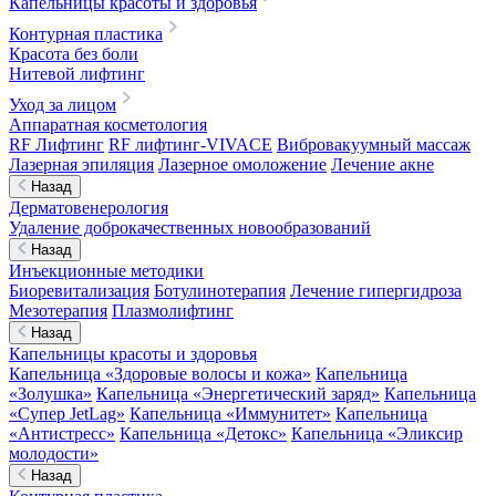
Капельницы красоты и здоровья
Контурная пластика
Красота без боли
Нитевой лифтинг
Уход за лицом
Аппаратная косметология
RF Лифтинг
RF лифтинг-VIVACE
Вибровакуумный массаж
Лазерная эпиляция
Лазерное омоложение
Лечение акне
Назад
Дерматовенерология
Удаление доброкачественных новообразований
Назад
Инъекционные методики
Биоревитализация
Ботулинотерапия
Лечение гипергидроза
Мезотерапия
Плазмолифтинг
Назад
Капельницы красоты и здоровья
Капельница «Здоровые волосы и кожа»
Капельница
«Золушка»
Капельница «Энергетический заряд»
Капельница
«Супер JetLag»
Капельница «Иммунитет»
Капельница
«Антистресс»
Капельница «Детокс»
Капельница «Эликсир
молодости»
Назад