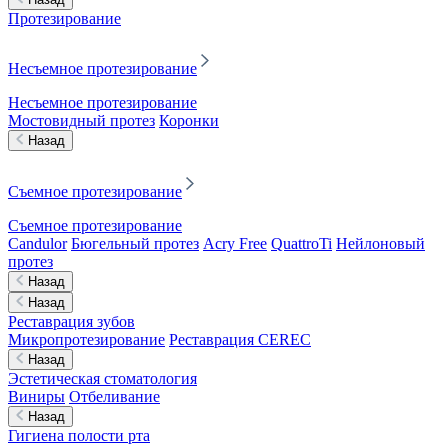
Протезирование
Несъемное протезирование
Несъемное протезирование
Мостовидный протез
Коронки
Назад
Съемное протезирование
Съемное протезирование
Candulor
Бюгельный протез
Acry Free
QuattroTi
Нейлоновый
протез
Назад
Назад
Реставрация зубов
Микропротезирование
Реставрация CEREC
Назад
Эстетическая стоматология
Виниры
Отбеливание
Назад
Гигиена полости рта