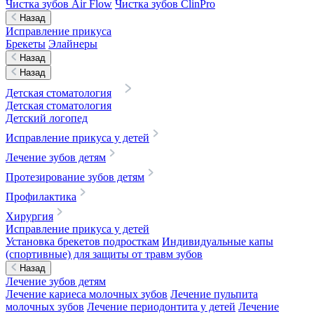
Чистка зубов Air Flow
Чистка зубов ClinPro
Назад
Исправление прикуса
Брекеты
Элайнеры
Назад
Назад
Детская стоматология
Детская стоматология
Детский логопед
Исправление прикуса у детей
Лечение зубов детям
Протезирование зубов детям
Профилактика
Хирургия
Исправление прикуса у детей
Установка брекетов подросткам
Индивидуальные капы
(спортивные) для защиты от травм зубов
Назад
Лечение зубов детям
Лечение кариеса молочных зубов
Лечение пульпита
молочных зубов
Лечение периодонтита у детей
Лечение