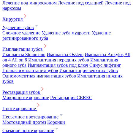
Лечение под микроскопом
Лечение под седацией
Лечение под
наркозом
Хирургия
Удаление зубов
Сложное удаление
Удаление зуба мудрости
Удаление
ретинированного зуба
Имплантация зубов
Импланты Straumann
Импланты Osstem
Импланты Ankylos
All
on 4
All on 6
Имплантация передних зубов
Имплантация
одного зуба
Имплантация зубов под ключ
Синус лифтинг
Полная имплантация зубов
Имплантация верхних зубов
Одномоментная имплантация зубов
Имплантация нижних
зубов
Реставрация зубов
Микропротезирование
Реставрация CEREC
Протезирование
Несъемное протезирование
Мостовидный протез
Коронки
Съемное протезирование