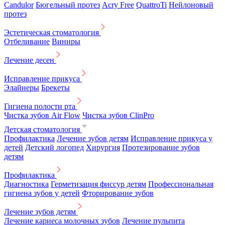
Candulor
Бюгельный протез
Acry Free
QuattroTi
Нейлоновый
протез
Эстетическая стоматология
Отбеливание
Виниры
Лечение десен
Исправление прикуса
Элайнеры
Брекеты
Гигиена полости рта
Чистка зубов Air Flow
Чистка зубов ClinPro
Детская стоматология
Профилактика
Лечение зубов детям
Исправление прикуса у
детей
Детский логопед
Хирургия
Протезирование зубов
детям
Профилактика
Диагностика
Герметизация фиссур детям
Профессиональная
гигиена зубов у детей
Фторирование зубов
Лечение зубов детям
Лечение кариеса молочных зубов
Лечение пульпита