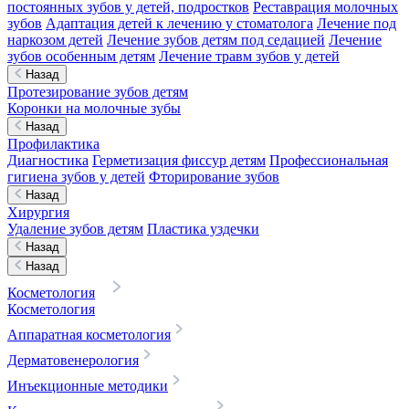
постоянных зубов у детей, подростков
Реставрация молочных
зубов
Адаптация детей к лечению у стоматолога
Лечение под
наркозом детей
Лечение зубов детям под седацией
Лечение
зубов особенным детям
Лечение травм зубов у детей
Назад
Протезирование зубов детям
Коронки на молочные зубы
Назад
Профилактика
Диагностика
Герметизация фиссур детям
Профессиональная
гигиена зубов у детей
Фторирование зубов
Назад
Хирургия
Удаление зубов детям
Пластика уздечки
Назад
Назад
Косметология
Косметология
Аппаратная косметология
Дерматовенерология
Инъекционные методики