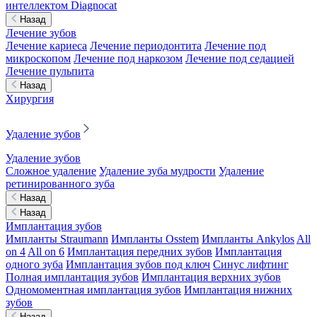
интеллектом Diagnocat
Назад
Лечение зубов
Лечение кариеса
Лечение периодонтита
Лечение под
микроскопом
Лечение под наркозом
Лечение под седацией
Лечение пульпита
Назад
Хирургия
Удаление зубов
Удаление зубов
Сложное удаление
Удаление зуба мудрости
Удаление
ретинированного зуба
Назад
Назад
Имплантация зубов
Импланты Straumann
Импланты Osstem
Импланты Ankylos
All
on 4
All on 6
Имплантация передних зубов
Имплантация
одного зуба
Имплантация зубов под ключ
Синус лифтинг
Полная имплантация зубов
Имплантация верхних зубов
Одномоментная имплантация зубов
Имплантация нижних
зубов
Назад