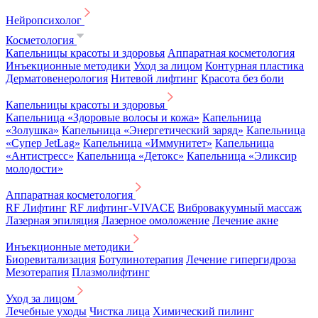
Нейропсихолог
Косметология
Капельницы красоты и здоровья
Аппаратная косметология
Инъекционные методики
Уход за лицом
Контурная пластика
Дерматовенерология
Нитевой лифтинг
Красота без боли
Капельницы красоты и здоровья
Капельница «Здоровые волосы и кожа»
Капельница
«Золушка»
Капельница «Энергетический заряд»
Капельница
«Супер JetLag»
Капельница «Иммунитет»
Капельница
«Антистресс»
Капельница «Детокс»
Капельница «Эликсир
молодости»
Аппаратная косметология
RF Лифтинг
RF лифтинг-VIVACE
Вибровакуумный массаж
Лазерная эпиляция
Лазерное омоложение
Лечение акне
Инъекционные методики
Биоревитализация
Ботулинотерапия
Лечение гипергидроза
Мезотерапия
Плазмолифтинг
Уход за лицом
Лечебные уходы
Чистка лица
Химический пилинг