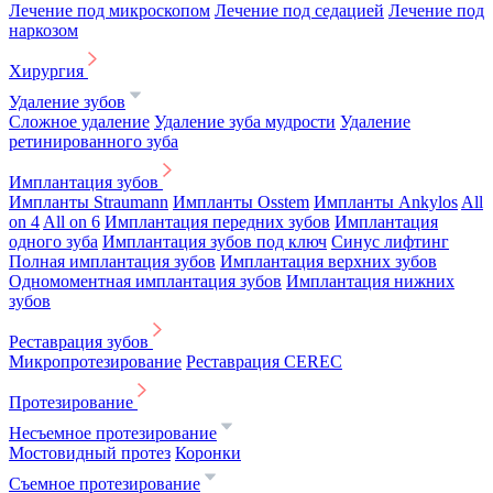
Лечение под микроскопом
Лечение под седацией
Лечение под
наркозом
Хирургия
Удаление зубов
Сложное удаление
Удаление зуба мудрости
Удаление
ретинированного зуба
Имплантация зубов
Импланты Straumann
Импланты Osstem
Импланты Ankylos
All
on 4
All on 6
Имплантация передних зубов
Имплантация
одного зуба
Имплантация зубов под ключ
Синус лифтинг
Полная имплантация зубов
Имплантация верхних зубов
Одномоментная имплантация зубов
Имплантация нижних
зубов
Реставрация зубов
Микропротезирование
Реставрация CEREC
Протезирование
Несъемное протезирование
Мостовидный протез
Коронки
Съемное протезирование