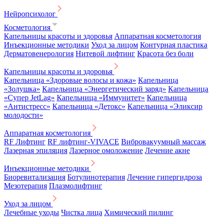
Нейропсихолог
Косметология
Капельницы красоты и здоровья
Аппаратная косметология
Инъекционные методики
Уход за лицом
Контурная пластика
Дерматовенерология
Нитевой лифтинг
Красота без боли
Капельницы красоты и здоровья
Капельница «Здоровые волосы и кожа»
Капельница
«Золушка»
Капельница «Энергетический заряд»
Капельница
«Супер JetLag»
Капельница «Иммунитет»
Капельница
«Антистресс»
Капельница «Детокс»
Капельница «Эликсир
молодости»
Аппаратная косметология
RF Лифтинг
RF лифтинг-VIVACE
Вибровакуумный массаж
Лазерная эпиляция
Лазерное омоложение
Лечение акне
Инъекционные методики
Биоревитализация
Ботулинотерапия
Лечение гипергидроза
Мезотерапия
Плазмолифтинг
Уход за лицом
Лечебные уходы
Чистка лица
Химический пилинг