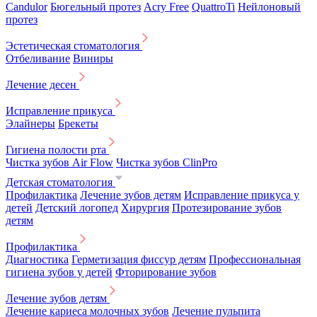
Candulor
Бюгельный протез
Acry Free
QuattroTi
Нейлоновый
протез
Эстетическая стоматология
Отбеливание
Виниры
Лечение десен
Исправление прикуса
Элайнеры
Брекеты
Гигиена полости рта
Чистка зубов Air Flow
Чистка зубов ClinPro
Детская стоматология
Профилактика
Лечение зубов детям
Исправление прикуса у
детей
Детский логопед
Хирургия
Протезирование зубов
детям
Профилактика
Диагностика
Герметизация фиссур детям
Профессиональная
гигиена зубов у детей
Фторирование зубов
Лечение зубов детям
Лечение кариеса молочных зубов
Лечение пульпита