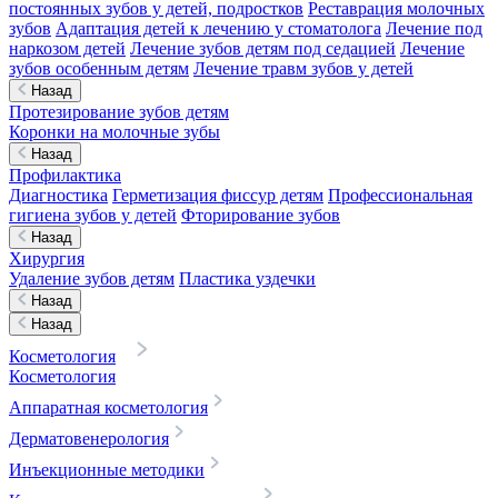
постоянных зубов у детей, подростков
Реставрация молочных
зубов
Адаптация детей к лечению у стоматолога
Лечение под
наркозом детей
Лечение зубов детям под седацией
Лечение
зубов особенным детям
Лечение травм зубов у детей
Назад
Протезирование зубов детям
Коронки на молочные зубы
Назад
Профилактика
Диагностика
Герметизация фиссур детям
Профессиональная
гигиена зубов у детей
Фторирование зубов
Назад
Хирургия
Удаление зубов детям
Пластика уздечки
Назад
Назад
Косметология
Косметология
Аппаратная косметология
Дерматовенерология
Инъекционные методики