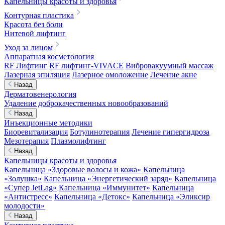
Капельницы красоты и здоровья
Контурная пластика
Красота без боли
Нитевой лифтинг
Уход за лицом
Аппаратная косметология
RF Лифтинг
RF лифтинг-VIVACE
Вибровакуумный массаж
Лазерная эпиляция
Лазерное омоложение
Лечение акне
Назад
Дерматовенерология
Удаление доброкачественных новообразований
Назад
Инъекционные методики
Биоревитализация
Ботулинотерапия
Лечение гипергидроза
Мезотерапия
Плазмолифтинг
Назад
Капельницы красоты и здоровья
Капельница «Здоровые волосы и кожа»
Капельница
«Золушка»
Капельница «Энергетический заряд»
Капельница
«Супер JetLag»
Капельница «Иммунитет»
Капельница
«Антистресс»
Капельница «Детокс»
Капельница «Эликсир
молодости»
Назад