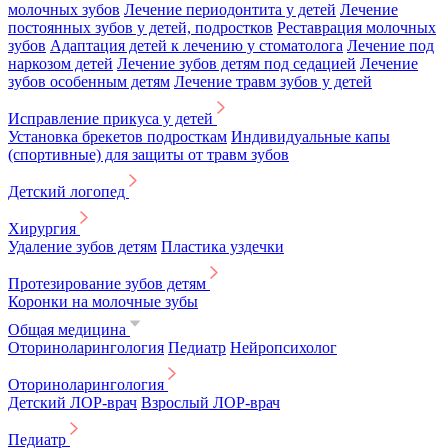
молочных зубов
Лечение периодонтита у детей
Лечение
постоянных зубов у детей, подростков
Реставрация молочных
зубов
Адаптация детей к лечению у стоматолога
Лечение под
наркозом детей
Лечение зубов детям под седацией
Лечение
зубов особенным детям
Лечение травм зубов у детей
Исправление прикуса у детей
Установка брекетов подросткам
Индивидуальные капы
(спортивные) для защиты от травм зубов
Детский логопед
Хирургия
Удаление зубов детям
Пластика уздечки
Протезирование зубов детям
Коронки на молочные зубы
Общая медицина
Оториноларингология
Педиатр
Нейропсихолог
Оториноларингология
Детский ЛОР-врач
Взрослый ЛОР-врач
Педиатр