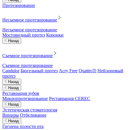
Протезирование
Несъемное протезирование
Несъемное протезирование
Мостовидный протез
Коронки
Назад
Съемное протезирование
Съемное протезирование
Candulor
Бюгельный протез
Acry Free
QuattroTi
Нейлоновый
протез
Назад
Назад
Реставрация зубов
Микропротезирование
Реставрация CEREC
Назад
Эстетическая стоматология
Виниры
Отбеливание
Назад
Гигиена полости рта