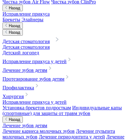
Чистка зубов Air Flow
Чистка зубов ClinPro
Назад
Исправление прикуса
Брекеты
Элайнеры
Назад
Назад
Детская стоматология
Детская стоматология
Детский логопед
Исправление прикуса у детей
Лечение зубов детям
Протезирование зубов детям
Профилактика
Хирургия
Исправление прикуса у детей
Установка брекетов подросткам
Индивидуальные капы
(спортивные) для защиты от травм зубов
Назад
Лечение зубов детям
Лечение кариеса молочных зубов
Лечение пульпита
молочных зубов
Лечение периодонтита у детей
Лечение