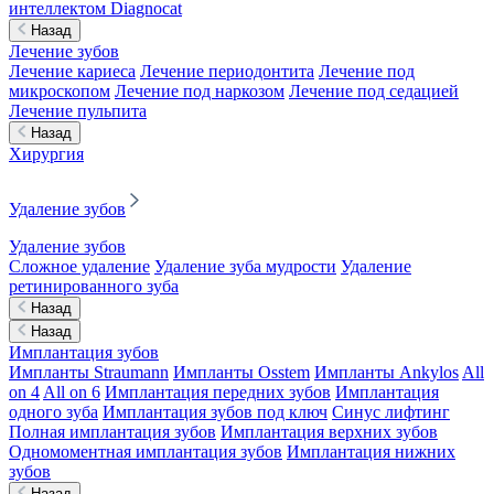
интеллектом Diagnocat
Назад
Лечение зубов
Лечение кариеса
Лечение периодонтита
Лечение под
микроскопом
Лечение под наркозом
Лечение под седацией
Лечение пульпита
Назад
Хирургия
Удаление зубов
Удаление зубов
Сложное удаление
Удаление зуба мудрости
Удаление
ретинированного зуба
Назад
Назад
Имплантация зубов
Импланты Straumann
Импланты Osstem
Импланты Ankylos
All
on 4
All on 6
Имплантация передних зубов
Имплантация
одного зуба
Имплантация зубов под ключ
Синус лифтинг
Полная имплантация зубов
Имплантация верхних зубов
Одномоментная имплантация зубов
Имплантация нижних
зубов
Назад