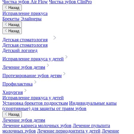
Чистка зубов Air Flow
Чистка зубов ClinPro
Назад
Исправление прикуса
Брекеты
Элайнеры
Назад
Назад
Детская стоматология
Детская стоматология
Детский логопед
Исправление прикуса у детей
Лечение зубов детям
Протезирование зубов детям
Профилактика
Хирургия
Исправление прикуса у детей
Установка брекетов подросткам
Индивидуальные капы
(спортивные) для защиты от травм зубов
Назад
Лечение зубов детям
Лечение кариеса молочных зубов
Лечение пульпита
молочных зубов
Лечение периодонтита у детей
Лечение