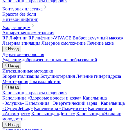
Капельницы красоты и здоровья
Контурная пластика
Красота без боли
Нитевой лифтинг
Уход за лицом
Аппаратная косметология
RF Лифтинг
RF лифтинг-VIVACE
Вибровакуумный массаж
Лазерная эпиляция
Лазерное омоложение
Лечение акне
Назад
Дерматовенерология
Удаление доброкачественных новообразований
Назад
Инъекционные методики
Биоревитализация
Ботулинотерапия
Лечение гипергидроза
Мезотерапия
Плазмолифтинг
Назад
Капельницы красоты и здоровья
Капельница «Здоровые волосы и кожа»
Капельница
«Золушка»
Капельница «Энергетический заряд»
Капельница
«Супер JetLag»
Капельница «Иммунитет»
Капельница
«Антистресс»
Капельница «Детокс»
Капельница «Эликсир
молодости»
Назад