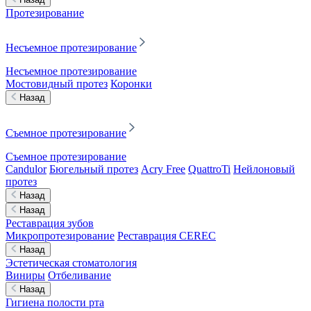
Протезирование
Несъемное протезирование
Несъемное протезирование
Мостовидный протез
Коронки
Назад
Съемное протезирование
Съемное протезирование
Candulor
Бюгельный протез
Acry Free
QuattroTi
Нейлоновый
протез
Назад
Назад
Реставрация зубов
Микропротезирование
Реставрация CEREC
Назад
Эстетическая стоматология
Виниры
Отбеливание
Назад
Гигиена полости рта