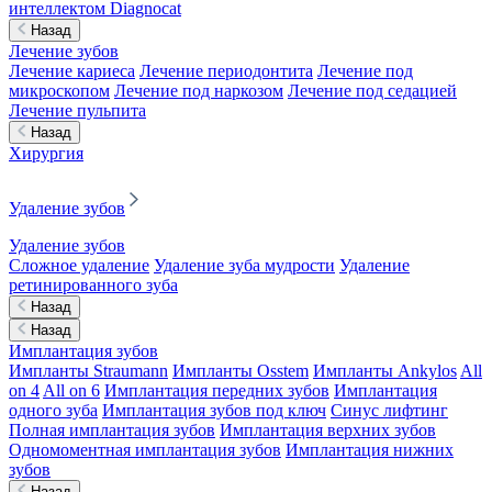
интеллектом Diagnocat
Назад
Лечение зубов
Лечение кариеса
Лечение периодонтита
Лечение под
микроскопом
Лечение под наркозом
Лечение под седацией
Лечение пульпита
Назад
Хирургия
Удаление зубов
Удаление зубов
Сложное удаление
Удаление зуба мудрости
Удаление
ретинированного зуба
Назад
Назад
Имплантация зубов
Импланты Straumann
Импланты Osstem
Импланты Ankylos
All
on 4
All on 6
Имплантация передних зубов
Имплантация
одного зуба
Имплантация зубов под ключ
Синус лифтинг
Полная имплантация зубов
Имплантация верхних зубов
Одномоментная имплантация зубов
Имплантация нижних
зубов
Назад