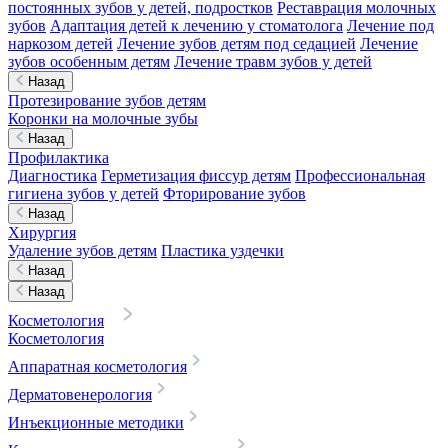
постоянных зубов у детей, подростков
Реставрация молочных
зубов
Адаптация детей к лечению у стоматолога
Лечение под
наркозом детей
Лечение зубов детям под седацией
Лечение
зубов особенным детям
Лечение травм зубов у детей
Назад
Протезирование зубов детям
Коронки на молочные зубы
Назад
Профилактика
Диагностика
Герметизация фиссур детям
Профессиональная
гигиена зубов у детей
Фторирование зубов
Назад
Хирургия
Удаление зубов детям
Пластика уздечки
Назад
Назад
Косметология
Косметология
Аппаратная косметология
Дерматовенерология
Инъекционные методики