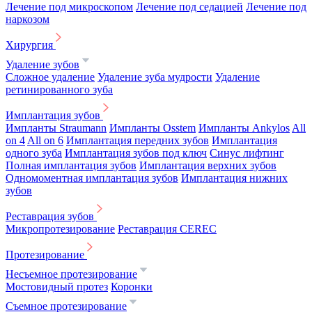
Лечение под микроскопом
Лечение под седацией
Лечение под
наркозом
Хирургия
Удаление зубов
Сложное удаление
Удаление зуба мудрости
Удаление
ретинированного зуба
Имплантация зубов
Импланты Straumann
Импланты Osstem
Импланты Ankylos
All
on 4
All on 6
Имплантация передних зубов
Имплантация
одного зуба
Имплантация зубов под ключ
Синус лифтинг
Полная имплантация зубов
Имплантация верхних зубов
Одномоментная имплантация зубов
Имплантация нижних
зубов
Реставрация зубов
Микропротезирование
Реставрация CEREC
Протезирование
Несъемное протезирование
Мостовидный протез
Коронки
Съемное протезирование