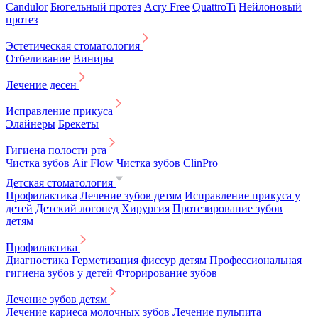
Candulor
Бюгельный протез
Acry Free
QuattroTi
Нейлоновый
протез
Эстетическая стоматология
Отбеливание
Виниры
Лечение десен
Исправление прикуса
Элайнеры
Брекеты
Гигиена полости рта
Чистка зубов Air Flow
Чистка зубов ClinPro
Детская стоматология
Профилактика
Лечение зубов детям
Исправление прикуса у
детей
Детский логопед
Хирургия
Протезирование зубов
детям
Профилактика
Диагностика
Герметизация фиссур детям
Профессиональная
гигиена зубов у детей
Фторирование зубов
Лечение зубов детям
Лечение кариеса молочных зубов
Лечение пульпита