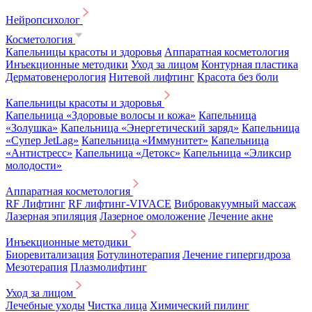
Нейропсихолог
Косметология
Капельницы красоты и здоровья
Аппаратная косметология
Инъекционные методики
Уход за лицом
Контурная пластика
Дерматовенерология
Нитевой лифтинг
Красота без боли
Капельницы красоты и здоровья
Капельница «Здоровые волосы и кожа»
Капельница
«Золушка»
Капельница «Энергетический заряд»
Капельница
«Супер JetLag»
Капельница «Иммунитет»
Капельница
«Антистресс»
Капельница «Детокс»
Капельница «Эликсир
молодости»
Аппаратная косметология
RF Лифтинг
RF лифтинг-VIVACE
Вибровакуумный массаж
Лазерная эпиляция
Лазерное омоложение
Лечение акне
Инъекционные методики
Биоревитализация
Ботулинотерапия
Лечение гипергидроза
Мезотерапия
Плазмолифтинг
Уход за лицом
Лечебные уходы
Чистка лица
Химический пилинг