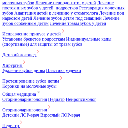
молочных зубов
Лечение периодонтита у детей
Лечение
постоянных зубов у детей, подростков
Реставрация молочных
зубов
Адаптация детей к лечению у стоматолога
Лечение под
наркозом детей
Лечение зубов детям под седацией
Лечение
зубов особенным детям
Лечение травм зубов у детей
Исправление прикуса у детей
Установка брекетов подросткам
Индивидуальные капы
(спортивные) для защиты от травм зубов
Детский логопед
Хирургия
Удаление зубов детям
Пластика уздечки
Протезирование зубов детям
Коронки на молочные зубы
Общая медицина
Оториноларингология
Педиатр
Нейропсихолог
Оториноларингология
Детский ЛОР-врач
Взрослый ЛОР-врач
Педиатр