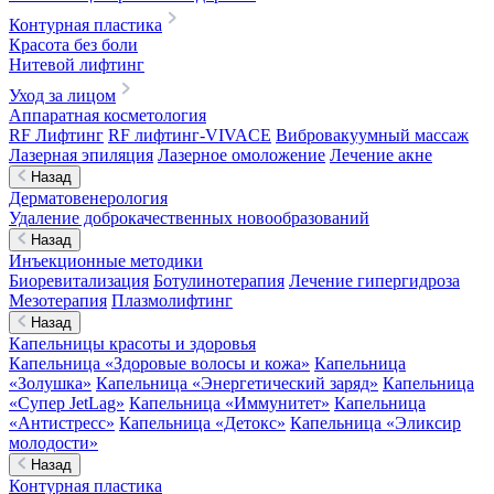
Контурная пластика
Красота без боли
Нитевой лифтинг
Уход за лицом
Аппаратная косметология
RF Лифтинг
RF лифтинг-VIVACE
Вибровакуумный массаж
Лазерная эпиляция
Лазерное омоложение
Лечение акне
Назад
Дерматовенерология
Удаление доброкачественных новообразований
Назад
Инъекционные методики
Биоревитализация
Ботулинотерапия
Лечение гипергидроза
Мезотерапия
Плазмолифтинг
Назад
Капельницы красоты и здоровья
Капельница «Здоровые волосы и кожа»
Капельница
«Золушка»
Капельница «Энергетический заряд»
Капельница
«Супер JetLag»
Капельница «Иммунитет»
Капельница
«Антистресс»
Капельница «Детокс»
Капельница «Эликсир
молодости»
Назад
Контурная пластика