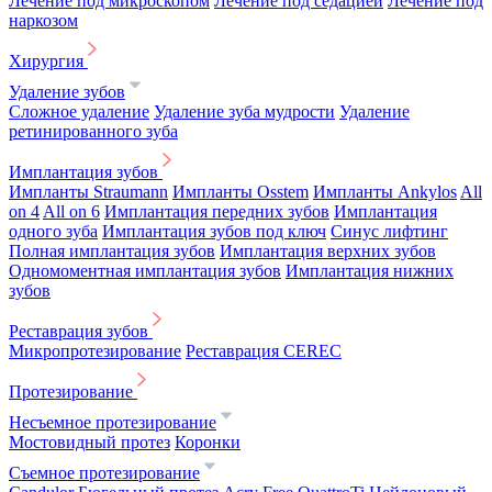
Лечение под микроскопом
Лечение под седацией
Лечение под
наркозом
Хирургия
Удаление зубов
Сложное удаление
Удаление зуба мудрости
Удаление
ретинированного зуба
Имплантация зубов
Импланты Straumann
Импланты Osstem
Импланты Ankylos
All
on 4
All on 6
Имплантация передних зубов
Имплантация
одного зуба
Имплантация зубов под ключ
Синус лифтинг
Полная имплантация зубов
Имплантация верхних зубов
Одномоментная имплантация зубов
Имплантация нижних
зубов
Реставрация зубов
Микропротезирование
Реставрация CEREC
Протезирование
Несъемное протезирование
Мостовидный протез
Коронки
Съемное протезирование