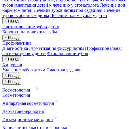
зубов
Адаптация детей к лечению у стоматолога
Лечение под
наркозом детей
Лечение зубов детям под седацией
Лечение
зубов особенным детям
Лечение травм зубов у детей
Назад
Протезирование зубов детям
Коронки на молочные зубы
Назад
Профилактика
Диагностика
Герметизация фиссур детям
Профессиональная
гигиена зубов у детей
Фторирование зубов
Назад
Хирургия
Удаление зубов детям
Пластика уздечки
Назад
Назад
Косметология
Косметология
Аппаратная косметология
Дерматовенерология
Инъекционные методики
Капельницы красоты и здоровья