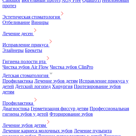
Candulor
Бюгельный протез
Acry Free
QuattroTi
Нейлоновый
протез
Эстетическая стоматология
Отбеливание
Виниры
Лечение десен
Исправление прикуса
Элайнеры
Брекеты
Гигиена полости рта
Чистка зубов Air Flow
Чистка зубов ClinPro
Детская стоматология
Профилактика
Лечение зубов детям
Исправление прикуса у
детей
Детский логопед
Хирургия
Протезирование зубов
детям
Профилактика
Диагностика
Герметизация фиссур детям
Профессиональная
гигиена зубов у детей
Фторирование зубов
Лечение зубов детям
Лечение кариеса молочных зубов
Лечение пульпита