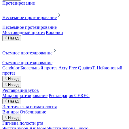
Протезирование
Несъемное протезирование
Несъемное протезирование
Мостовидный протез
Коронки
Назад
Съемное протезирование
Съемное протезирование
Candulor
Бюгельный протез
Acry Free
QuattroTi
Нейлоновый
протез
Назад
Назад
Реставрация зубов
Микропротезирование
Реставрация CEREC
Назад
Эстетическая стоматология
Виниры
Отбеливание
Назад
Гигиена полости рта
Чистка зубов Air Flow
Чистка зубов ClinPro