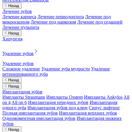
Назад
Лечение зубов
Лечение кариеса
Лечение периодонтита
Лечение под
микроскопом
Лечение под наркозом
Лечение под седацией
Лечение пульпита
Назад
Хирургия
Удаление зубов
Удаление зубов
Сложное удаление
Удаление зуба мудрости
Удаление
ретинированного зуба
Назад
Назад
Имплантация зубов
Импланты Straumann
Импланты Osstem
Импланты Ankylos
All
on 4
All on 6
Имплантация передних зубов
Имплантация
одного зуба
Имплантация зубов под ключ
Синус лифтинг
Полная имплантация зубов
Имплантация верхних зубов
Одномоментная имплантация зубов
Имплантация нижних
зубов
Назад