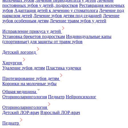
молочных зубов
Лечение периодонтита у детей
Лечение
постоянных зубов у детей, подростков
Реставрация молочных
зубов
Адаптация детей к лечению у стоматолога
Лечение под
наркозом детей
Лечение зубов детям под седацией
Лечение
зубов особенным детям
Лечение травм зубов у детей
Исправление прикуса у детей
Установка брекетов подросткам
Индивидуальные капы
(спортивные) для защиты от травм зубов
Детский логопед
Хирургия
Удаление зубов детям
Пластика уздечки
Протезирование зубов детям
Коронки на молочные зубы
Общая медицина
Оториноларингология
Педиатр
Нейропсихолог
Оториноларингология
Детский ЛОР-врач
Взрослый ЛОР-врач
Педиатр