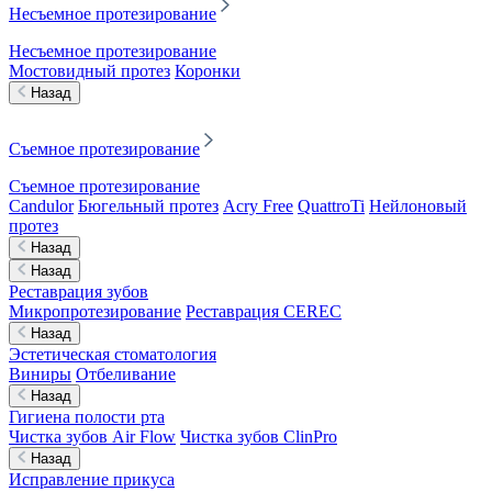
Несъемное протезирование
Несъемное протезирование
Мостовидный протез
Коронки
Назад
Съемное протезирование
Съемное протезирование
Candulor
Бюгельный протез
Acry Free
QuattroTi
Нейлоновый
протез
Назад
Назад
Реставрация зубов
Микропротезирование
Реставрация CEREC
Назад
Эстетическая стоматология
Виниры
Отбеливание
Назад
Гигиена полости рта
Чистка зубов Air Flow
Чистка зубов ClinPro
Назад
Исправление прикуса