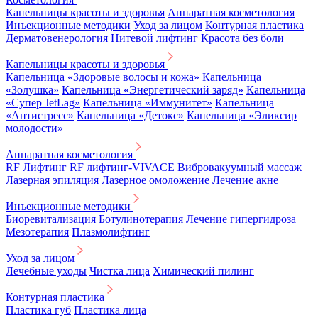
Капельницы красоты и здоровья
Аппаратная косметология
Инъекционные методики
Уход за лицом
Контурная пластика
Дерматовенерология
Нитевой лифтинг
Красота без боли
Капельницы красоты и здоровья
Капельница «Здоровые волосы и кожа»
Капельница
«Золушка»
Капельница «Энергетический заряд»
Капельница
«Супер JetLag»
Капельница «Иммунитет»
Капельница
«Антистресс»
Капельница «Детокс»
Капельница «Эликсир
молодости»
Аппаратная косметология
RF Лифтинг
RF лифтинг-VIVACE
Вибровакуумный массаж
Лазерная эпиляция
Лазерное омоложение
Лечение акне
Инъекционные методики
Биоревитализация
Ботулинотерапия
Лечение гипергидроза
Мезотерапия
Плазмолифтинг
Уход за лицом
Лечебные уходы
Чистка лица
Химический пилинг
Контурная пластика
Пластика губ
Пластика лица