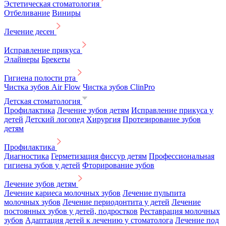
Эстетическая стоматология
Отбеливание
Виниры
Лечение десен
Исправление прикуса
Элайнеры
Брекеты
Гигиена полости рта
Чистка зубов Air Flow
Чистка зубов ClinPro
Детская стоматология
Профилактика
Лечение зубов детям
Исправление прикуса у
детей
Детский логопед
Хирургия
Протезирование зубов
детям
Профилактика
Диагностика
Герметизация фиссур детям
Профессиональная
гигиена зубов у детей
Фторирование зубов
Лечение зубов детям
Лечение кариеса молочных зубов
Лечение пульпита
молочных зубов
Лечение периодонтита у детей
Лечение
постоянных зубов у детей, подростков
Реставрация молочных
зубов
Адаптация детей к лечению у стоматолога
Лечение под