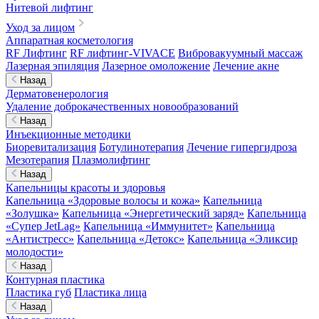
Нитевой лифтинг
Уход за лицом
Аппаратная косметология
RF Лифтинг
RF лифтинг-VIVACE
Вибровакуумный массаж
Лазерная эпиляция
Лазерное омоложение
Лечение акне
Назад
Дерматовенерология
Удаление доброкачественных новообразований
Назад
Инъекционные методики
Биоревитализация
Ботулинотерапия
Лечение гипергидроза
Мезотерапия
Плазмолифтинг
Назад
Капельницы красоты и здоровья
Капельница «Здоровые волосы и кожа»
Капельница
«Золушка»
Капельница «Энергетический заряд»
Капельница
«Супер JetLag»
Капельница «Иммунитет»
Капельница
«Антистресс»
Капельница «Детокс»
Капельница «Эликсир
молодости»
Назад
Контурная пластика
Пластика губ
Пластика лица
Назад