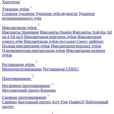
Хирургия
Удаление зубов
Сложное удаление
Удаление зуба мудрости
Удаление
ретинированного зуба
Имплантация зубов
Импланты Straumann
Импланты Osstem
Импланты Ankylos
All
on 4
All on 6
Имплантация передних зубов
Имплантация
одного зуба
Имплантация зубов под ключ
Синус лифтинг
Полная имплантация зубов
Имплантация верхних зубов
Одномоментная имплантация зубов
Имплантация нижних
зубов
Реставрация зубов
Микропротезирование
Реставрация CEREC
Протезирование
Несъемное протезирование
Мостовидный протез
Коронки
Съемное протезирование
Candulor
Бюгельный протез
Acry Free
QuattroTi
Нейлоновый
протез