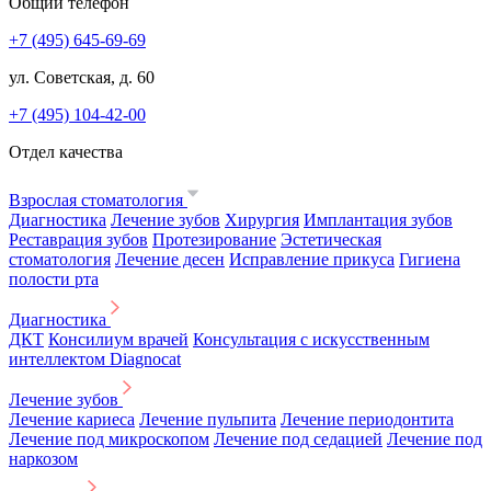
Общий телефон
+7 (495) 645-69-69
ул. Советская, д. 60
+7 (495) 104-42-00
Отдел качества
Взрослая стоматология
Диагностика
Лечение зубов
Хирургия
Имплантация зубов
Реставрация зубов
Протезирование
Эстетическая
стоматология
Лечение десен
Исправление прикуса
Гигиена
полости рта
Диагностика
ДКТ
Консилиум врачей
Консультация с искусственным
интеллектом Diagnocat
Лечение зубов
Лечение кариеса
Лечение пульпита
Лечение периодонтита
Лечение под микроскопом
Лечение под седацией
Лечение под
наркозом