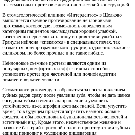
пластмассовых протезов с достаточно жесткой конструкцией.
В стоматологической клинике «Интердентос» в Щелково
выполняется съемное протезирование нейлоновыми
протезами, которое дает возможность определенным
категориям пациентов наслаждаться хорошей улыбкой,
качественно пережевывать пищу и приветливо улыбаться.
Гранулы нейлона «спекаются» в специальных печах, так
создаются полупрозрачные конструкции, отдаленно схожие с
силиконом, но более прочные и не такие гибкие.
Нейлоновые съемные протезы являются одним из
популярных, комфортных и эффективных способов
установить протез при частичной или полной адентии
нижней и верхней челюсти.
Стоматологи рекомендуют обращаться за восстановлением
зубных рядов сразу после удаления зуба, чтобы не дать шанса
соседним зубам изменить направление и ухудшить
устойчивость из-за атрофии костных тканей. Если упустить
время, то в будущем придется затратить намного больше
средств, чтобы восстановить функциональность челюстей и
эстетичный вид. Кроме этого, некачественное жевание и
развитие бактерий в ротовой полости при отсутствии зубных
единиц приводит к ухудшению пищеварения.