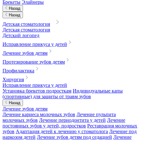
Брекеты
Элайнеры
Назад
Назад
Детская стоматология
Детская стоматология
Детский логопед
Исправление прикуса у детей
Лечение зубов детям
Протезирование зубов детям
Профилактика
Хирургия
Исправление прикуса у детей
Установка брекетов подросткам
Индивидуальные капы
(спортивные) для защиты от травм зубов
Назад
Лечение зубов детям
Лечение кариеса молочных зубов
Лечение пульпита
молочных зубов
Лечение периодонтита у детей
Лечение
постоянных зубов у детей, подростков
Реставрация молочных
зубов
Адаптация детей к лечению у стоматолога
Лечение под
наркозом детей
Лечение зубов детям под седацией
Лечение