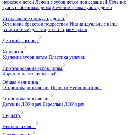
наркозом детей
Лечение зубов детям под седацией
Лечение
зубов особенным детям
Лечение травм зубов у детей
Исправление прикуса у детей
Установка брекетов подросткам
Индивидуальные капы
(спортивные) для защиты от травм зубов
Детский логопед
Хирургия
Удаление зубов детям
Пластика уздечки
Протезирование зубов детям
Коронки на молочные зубы
Общая медицина
Оториноларингология
Педиатр
Нейропсихолог
Оториноларингология
Детский ЛОР-врач
Взрослый ЛОР-врач
Педиатр
Нейропсихолог
Косметология