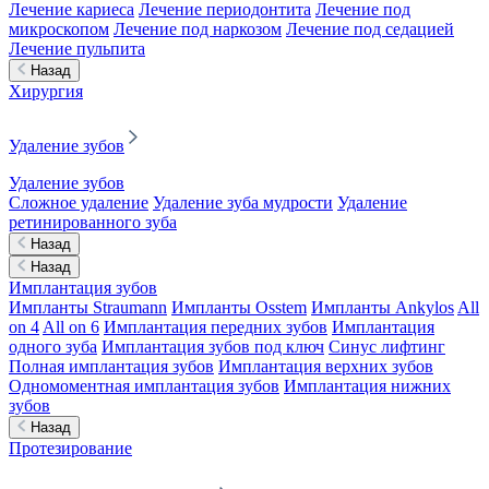
Лечение кариеса
Лечение периодонтита
Лечение под
микроскопом
Лечение под наркозом
Лечение под седацией
Лечение пульпита
Назад
Хирургия
Удаление зубов
Удаление зубов
Сложное удаление
Удаление зуба мудрости
Удаление
ретинированного зуба
Назад
Назад
Имплантация зубов
Импланты Straumann
Импланты Osstem
Импланты Ankylos
All
on 4
All on 6
Имплантация передних зубов
Имплантация
одного зуба
Имплантация зубов под ключ
Синус лифтинг
Полная имплантация зубов
Имплантация верхних зубов
Одномоментная имплантация зубов
Имплантация нижних
зубов
Назад
Протезирование