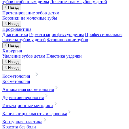
зубов особенным детям
Лечение травм зубов у детей
Назад
Протезирование зубов детям
Коронки на молочные зубы
Назад
Профилактика
Диагностика
Герметизация фиссур детям
Профессиональная
гигиена зубов у детей
Фторирование зубов
Назад
Хирургия
Удаление зубов детям
Пластика уздечки
Назад
Назад
Косметология
Косметология
Аппаратная косметология
Дерматовенерология
Инъекционные методики
Капельницы красоты и здоровья
Контурная пластика
Красота без боли