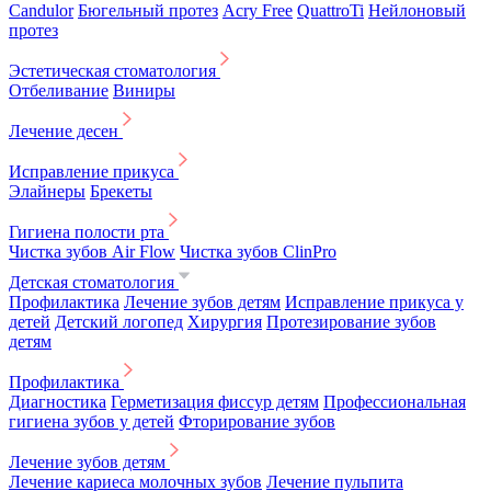
Candulor
Бюгельный протез
Acry Free
QuattroTi
Нейлоновый
протез
Эстетическая стоматология
Отбеливание
Виниры
Лечение десен
Исправление прикуса
Элайнеры
Брекеты
Гигиена полости рта
Чистка зубов Air Flow
Чистка зубов ClinPro
Детская стоматология
Профилактика
Лечение зубов детям
Исправление прикуса у
детей
Детский логопед
Хирургия
Протезирование зубов
детям
Профилактика
Диагностика
Герметизация фиссур детям
Профессиональная
гигиена зубов у детей
Фторирование зубов
Лечение зубов детям
Лечение кариеса молочных зубов
Лечение пульпита