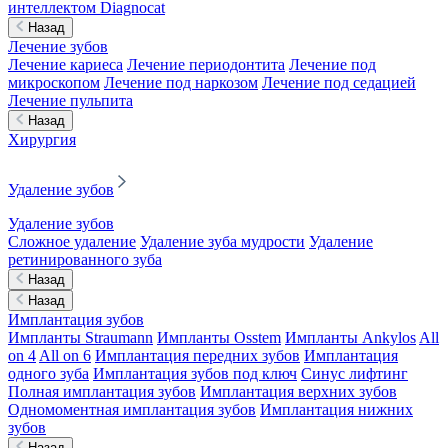
интеллектом Diagnocat
Назад
Лечение зубов
Лечение кариеса
Лечение периодонтита
Лечение под
микроскопом
Лечение под наркозом
Лечение под седацией
Лечение пульпита
Назад
Хирургия
Удаление зубов
Удаление зубов
Сложное удаление
Удаление зуба мудрости
Удаление
ретинированного зуба
Назад
Назад
Имплантация зубов
Импланты Straumann
Импланты Osstem
Импланты Ankylos
All
on 4
All on 6
Имплантация передних зубов
Имплантация
одного зуба
Имплантация зубов под ключ
Синус лифтинг
Полная имплантация зубов
Имплантация верхних зубов
Одномоментная имплантация зубов
Имплантация нижних
зубов
Назад