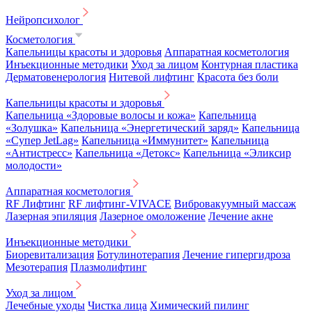
Нейропсихолог
Косметология
Капельницы красоты и здоровья
Аппаратная косметология
Инъекционные методики
Уход за лицом
Контурная пластика
Дерматовенерология
Нитевой лифтинг
Красота без боли
Капельницы красоты и здоровья
Капельница «Здоровые волосы и кожа»
Капельница
«Золушка»
Капельница «Энергетический заряд»
Капельница
«Супер JetLag»
Капельница «Иммунитет»
Капельница
«Антистресс»
Капельница «Детокс»
Капельница «Эликсир
молодости»
Аппаратная косметология
RF Лифтинг
RF лифтинг-VIVACE
Вибровакуумный массаж
Лазерная эпиляция
Лазерное омоложение
Лечение акне
Инъекционные методики
Биоревитализация
Ботулинотерапия
Лечение гипергидроза
Мезотерапия
Плазмолифтинг
Уход за лицом
Лечебные уходы
Чистка лица
Химический пилинг