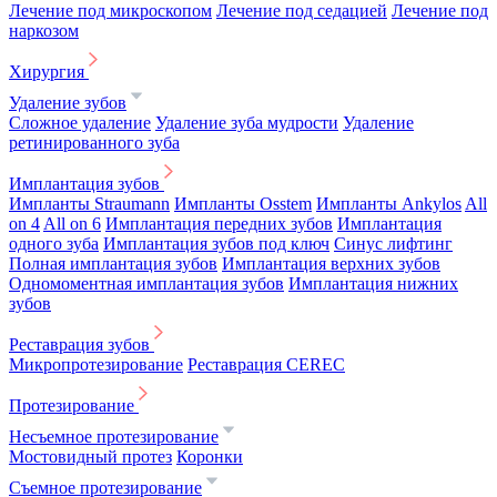
Лечение под микроскопом
Лечение под седацией
Лечение под
наркозом
Хирургия
Удаление зубов
Сложное удаление
Удаление зуба мудрости
Удаление
ретинированного зуба
Имплантация зубов
Импланты Straumann
Импланты Osstem
Импланты Ankylos
All
on 4
All on 6
Имплантация передних зубов
Имплантация
одного зуба
Имплантация зубов под ключ
Синус лифтинг
Полная имплантация зубов
Имплантация верхних зубов
Одномоментная имплантация зубов
Имплантация нижних
зубов
Реставрация зубов
Микропротезирование
Реставрация CEREC
Протезирование
Несъемное протезирование
Мостовидный протез
Коронки
Съемное протезирование