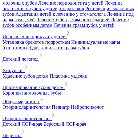
молочных зубов
Лечение периодонтита у детей
Лечение
постоянных зубов у детей, подростков
Реставрация молочных
зубов
Адаптация детей к лечению у стоматолога
Лечение под
наркозом детей
Лечение зубов детям под седацией
Лечение
зубов особенным детям
Лечение травм зубов у детей
Исправление прикуса у детей
Установка брекетов подросткам
Индивидуальные капы
(спортивные) для защиты от травм зубов
Детский логопед
Хирургия
Удаление зубов детям
Пластика уздечки
Протезирование зубов детям
Коронки на молочные зубы
Общая медицина
Оториноларингология
Педиатр
Нейропсихолог
Оториноларингология
Детский ЛОР-врач
Взрослый ЛОР-врач
Педиатр