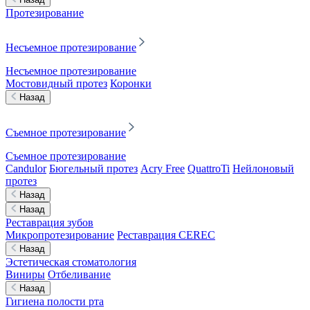
Протезирование
Несъемное протезирование
Несъемное протезирование
Мостовидный протез
Коронки
Назад
Съемное протезирование
Съемное протезирование
Candulor
Бюгельный протез
Acry Free
QuattroTi
Нейлоновый
протез
Назад
Назад
Реставрация зубов
Микропротезирование
Реставрация CEREC
Назад
Эстетическая стоматология
Виниры
Отбеливание
Назад
Гигиена полости рта