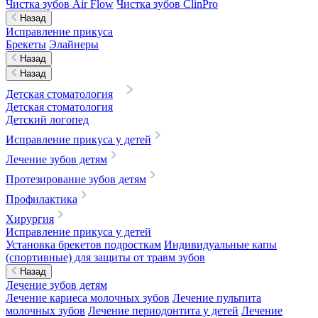
Чистка зубов Air Flow
Чистка зубов ClinPro
Назад
Исправление прикуса
Брекеты
Элайнеры
Назад
Назад
Детская стоматология
Детская стоматология
Детский логопед
Исправление прикуса у детей
Лечение зубов детям
Протезирование зубов детям
Профилактика
Хирургия
Исправление прикуса у детей
Установка брекетов подросткам
Индивидуальные капы
(спортивные) для защиты от травм зубов
Назад
Лечение зубов детям
Лечение кариеса молочных зубов
Лечение пульпита
молочных зубов
Лечение периодонтита у детей
Лечение