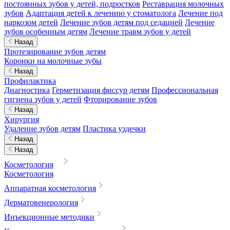
постоянных зубов у детей, подростков
Реставрация молочных
зубов
Адаптация детей к лечению у стоматолога
Лечение под
наркозом детей
Лечение зубов детям под седацией
Лечение
зубов особенным детям
Лечение травм зубов у детей
Назад
Протезирование зубов детям
Коронки на молочные зубы
Назад
Профилактика
Диагностика
Герметизация фиссур детям
Профессиональная
гигиена зубов у детей
Фторирование зубов
Назад
Хирургия
Удаление зубов детям
Пластика уздечки
Назад
Назад
Косметология
Косметология
Аппаратная косметология
Дерматовенерология
Инъекционные методики