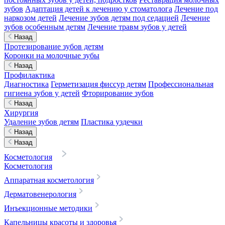
зубов
Адаптация детей к лечению у стоматолога
Лечение под
наркозом детей
Лечение зубов детям под седацией
Лечение
зубов особенным детям
Лечение травм зубов у детей
Назад
Протезирование зубов детям
Коронки на молочные зубы
Назад
Профилактика
Диагностика
Герметизация фиссур детям
Профессиональная
гигиена зубов у детей
Фторирование зубов
Назад
Хирургия
Удаление зубов детям
Пластика уздечки
Назад
Назад
Косметология
Косметология
Аппаратная косметология
Дерматовенерология
Инъекционные методики
Капельницы красоты и здоровья