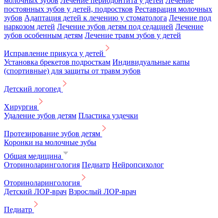
молочных зубов
Лечение периодонтита у детей
Лечение
постоянных зубов у детей, подростков
Реставрация молочных
зубов
Адаптация детей к лечению у стоматолога
Лечение под
наркозом детей
Лечение зубов детям под седацией
Лечение
зубов особенным детям
Лечение травм зубов у детей
Исправление прикуса у детей
Установка брекетов подросткам
Индивидуальные капы
(спортивные) для защиты от травм зубов
Детский логопед
Хирургия
Удаление зубов детям
Пластика уздечки
Протезирование зубов детям
Коронки на молочные зубы
Общая медицина
Оториноларингология
Педиатр
Нейропсихолог
Оториноларингология
Детский ЛОР-врач
Взрослый ЛОР-врач
Педиатр