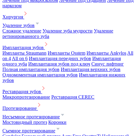
Лечение под микроскопом
Лечение под седацией
Лечение под
наркозом
Хирургия
Удаление зубов
Сложное удаление
Удаление зуба мудрости
Удаление
ретинированного зуба
Имплантация зубов
Импланты Straumann
Импланты Osstem
Импланты Ankylos
All
on 4
All on 6
Имплантация передних зубов
Имплантация
одного зуба
Имплантация зубов под ключ
Синус лифтинг
Полная имплантация зубов
Имплантация верхних зубов
Одномоментная имплантация зубов
Имплантация нижних
зубов
Реставрация зубов
Микропротезирование
Реставрация CEREC
Протезирование
Несъемное протезирование
Мостовидный протез
Коронки
Съемное протезирование