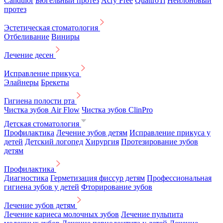
Candulor
Бюгельный протез
Acry Free
QuattroTi
Нейлоновый
протез
Эстетическая стоматология
Отбеливание
Виниры
Лечение десен
Исправление прикуса
Элайнеры
Брекеты
Гигиена полости рта
Чистка зубов Air Flow
Чистка зубов ClinPro
Детская стоматология
Профилактика
Лечение зубов детям
Исправление прикуса у
детей
Детский логопед
Хирургия
Протезирование зубов
детям
Профилактика
Диагностика
Герметизация фиссур детям
Профессиональная
гигиена зубов у детей
Фторирование зубов
Лечение зубов детям
Лечение кариеса молочных зубов
Лечение пульпита