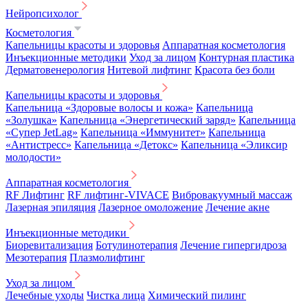
Нейропсихолог
Косметология
Капельницы красоты и здоровья
Аппаратная косметология
Инъекционные методики
Уход за лицом
Контурная пластика
Дерматовенерология
Нитевой лифтинг
Красота без боли
Капельницы красоты и здоровья
Капельница «Здоровые волосы и кожа»
Капельница
«Золушка»
Капельница «Энергетический заряд»
Капельница
«Супер JetLag»
Капельница «Иммунитет»
Капельница
«Антистресс»
Капельница «Детокс»
Капельница «Эликсир
молодости»
Аппаратная косметология
RF Лифтинг
RF лифтинг-VIVACE
Вибровакуумный массаж
Лазерная эпиляция
Лазерное омоложение
Лечение акне
Инъекционные методики
Биоревитализация
Ботулинотерапия
Лечение гипергидроза
Мезотерапия
Плазмолифтинг
Уход за лицом
Лечебные уходы
Чистка лица
Химический пилинг