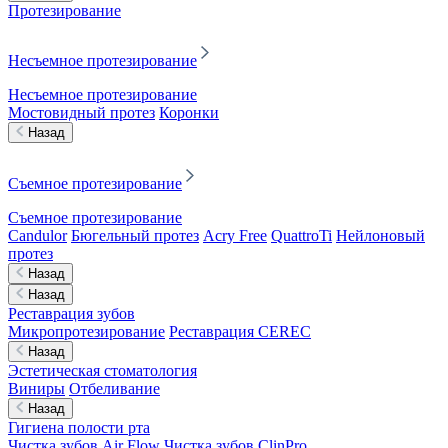
Протезирование
Несъемное протезирование
Несъемное протезирование
Мостовидный протез
Коронки
Назад
Съемное протезирование
Съемное протезирование
Candulor
Бюгельный протез
Acry Free
QuattroTi
Нейлоновый
протез
Назад
Назад
Реставрация зубов
Микропротезирование
Реставрация CEREC
Назад
Эстетическая стоматология
Виниры
Отбеливание
Назад
Гигиена полости рта
Чистка зубов Air Flow
Чистка зубов ClinPro