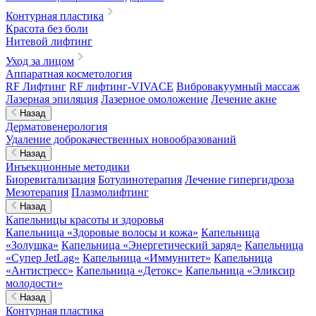
Контурная пластика
Красота без боли
Нитевой лифтинг
Уход за лицом
Аппаратная косметология
RF Лифтинг
RF лифтинг-VIVACE
Вибровакуумный массаж
Лазерная эпиляция
Лазерное омоложение
Лечение акне
Назад
Дерматовенерология
Удаление доброкачественных новообразований
Назад
Инъекционные методики
Биоревитализация
Ботулинотерапия
Лечение гипергидроза
Мезотерапия
Плазмолифтинг
Назад
Капельницы красоты и здоровья
Капельница «Здоровые волосы и кожа»
Капельница
«Золушка»
Капельница «Энергетический заряд»
Капельница
«Супер JetLag»
Капельница «Иммунитет»
Капельница
«Антистресс»
Капельница «Детокс»
Капельница «Эликсир
молодости»
Назад
Контурная пластика