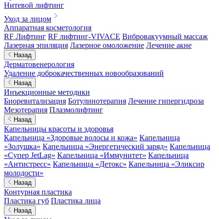
Нитевой лифтинг
Уход за лицом
Аппаратная косметология
RF Лифтинг
RF лифтинг-VIVACE
Вибровакуумный массаж
Лазерная эпиляция
Лазерное омоложение
Лечение акне
Назад
Дерматовенерология
Удаление доброкачественных новообразований
Назад
Инъекционные методики
Биоревитализация
Ботулинотерапия
Лечение гипергидроза
Мезотерапия
Плазмолифтинг
Назад
Капельницы красоты и здоровья
Капельница «Здоровые волосы и кожа»
Капельница
«Золушка»
Капельница «Энергетический заряд»
Капельница
«Супер JetLag»
Капельница «Иммунитет»
Капельница
«Антистресс»
Капельница «Детокс»
Капельница «Эликсир
молодости»
Назад
Контурная пластика
Пластика губ
Пластика лица
Назад