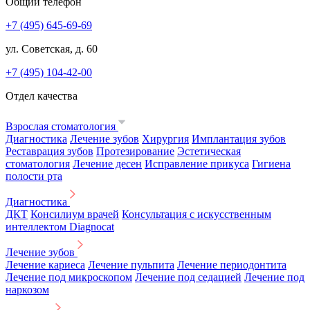
Общий телефон
+7 (495) 645-69-69
ул. Советская, д. 60
+7 (495) 104-42-00
Отдел качества
Взрослая стоматология
Диагностика
Лечение зубов
Хирургия
Имплантация зубов
Реставрация зубов
Протезирование
Эстетическая
стоматология
Лечение десен
Исправление прикуса
Гигиена
полости рта
Диагностика
ДКТ
Консилиум врачей
Консультация с искусственным
интеллектом Diagnocat
Лечение зубов
Лечение кариеса
Лечение пульпита
Лечение периодонтита
Лечение под микроскопом
Лечение под седацией
Лечение под
наркозом