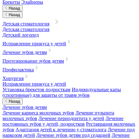
Брекеты
Элайнеры
Назад
Назад
Детская стоматология
Детская стоматология
Детский логопед
Исправление прикуса у детей
Лечение зубов детям
Протезирование зубов детям
Профилактика
Хирургия
Исправление прикуса у детей
Установка брекетов подросткам
Индивидуальные капы
(спортивные) для защиты от травм зубов
Назад
Лечение зубов детям
Лечение кариеса молочных зубов
Лечение пульпита
молочных зубов
Лечение периодонтита у детей
Лечение
постоянных зубов у детей, подростков
Реставрация молочных
зубов
Адаптация детей к лечению у стоматолога
Лечение под
наркозом детей
Лечение зубов детям под седацией
Лечение