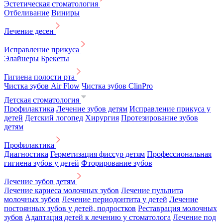
Эстетическая стоматология
Отбеливание
Виниры
Лечение десен
Исправление прикуса
Элайнеры
Брекеты
Гигиена полости рта
Чистка зубов Air Flow
Чистка зубов ClinPro
Детская стоматология
Профилактика
Лечение зубов детям
Исправление прикуса у
детей
Детский логопед
Хирургия
Протезирование зубов
детям
Профилактика
Диагностика
Герметизация фиссур детям
Профессиональная
гигиена зубов у детей
Фторирование зубов
Лечение зубов детям
Лечение кариеса молочных зубов
Лечение пульпита
молочных зубов
Лечение периодонтита у детей
Лечение
постоянных зубов у детей, подростков
Реставрация молочных
зубов
Адаптация детей к лечению у стоматолога
Лечение под