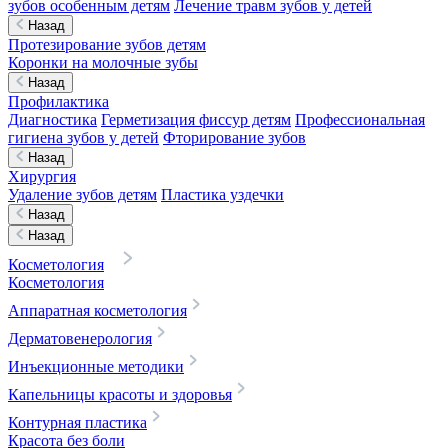
зубов особенным детям
Лечение травм зубов у детей
Назад
Протезирование зубов детям
Коронки на молочные зубы
Назад
Профилактика
Диагностика
Герметизация фиссур детям
Профессиональная
гигиена зубов у детей
Фторирование зубов
Назад
Хирургия
Удаление зубов детям
Пластика уздечки
Назад
Назад
Косметология
Косметология
Аппаратная косметология
Дерматовенерология
Инъекционные методики
Капельницы красоты и здоровья
Контурная пластика
Красота без боли