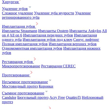
Хирургия
Удаление зубов
Сложное удаление
Удаление зуба мудрости
Удаление
ретинированного зуба
Имплантация зубов
Импланты Straumann
Импланты Osstem
Импланты Ankylos
All
on 4
All on 6
Имплантация передних зубов
Имплантация
одного зуба
Имплантация зубов под ключ
Синус лифтинг
Полная имплантация зубов
Имплантация верхних зубов
Одномоментная имплантация зубов
Имплантация нижних
зубов
Реставрация зубов
Микропротезирование
Реставрация CEREC
Протезирование
Несъемное протезирование
Мостовидный протез
Коронки
Съемное протезирование
Candulor
Бюгельный протез
Acry Free
QuattroTi
Нейлоновый
протез