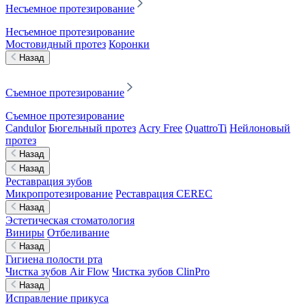
Несъемное протезирование
Несъемное протезирование
Мостовидный протез
Коронки
Назад
Съемное протезирование
Съемное протезирование
Candulor
Бюгельный протез
Acry Free
QuattroTi
Нейлоновый
протез
Назад
Назад
Реставрация зубов
Микропротезирование
Реставрация CEREC
Назад
Эстетическая стоматология
Виниры
Отбеливание
Назад
Гигиена полости рта
Чистка зубов Air Flow
Чистка зубов ClinPro
Назад
Исправление прикуса