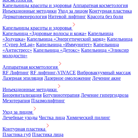
Капельницы красоты и здоровья
Аппаратная косметология
Инъекционные методики
Уход за лицом
Контурная пластика
Дерматовенерология
Нитевой лифтинг
Красота без боли
Капельницы красоты и здоровья
Капельница «Здоровые волосы и кожа»
Капельница
«Золушка»
Капельница «Энергетический заряд»
Капельница
«Супер JetLag»
Капельница «Иммунитет»
Капельница
«Антистресс»
Капельница «Детокс»
Капельница «Эликсир
молодости»
Аппаратная косметология
RF Лифтинг
RF лифтинг-VIVACE
Вибровакуумный массаж
Лазерная эпиляция
Лазерное омоложение
Лечение акне
Инъекционные методики
Биоревитализация
Ботулинотерапия
Лечение гипергидроза
Мезотерапия
Плазмолифтинг
Уход за лицом
Лечебные уходы
Чистка лица
Химический пилинг
Контурная пластика
Пластика губ
Пластика лица