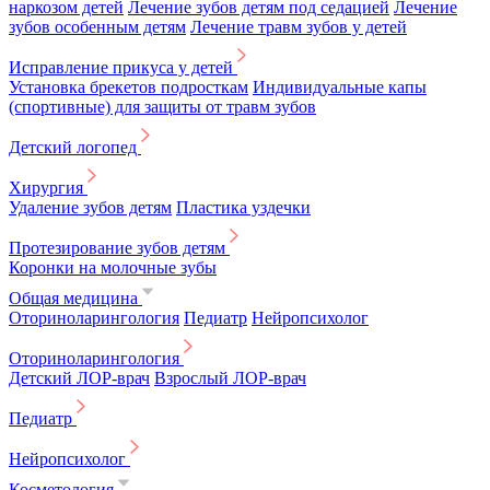
наркозом детей
Лечение зубов детям под седацией
Лечение
зубов особенным детям
Лечение травм зубов у детей
Исправление прикуса у детей
Установка брекетов подросткам
Индивидуальные капы
(спортивные) для защиты от травм зубов
Детский логопед
Хирургия
Удаление зубов детям
Пластика уздечки
Протезирование зубов детям
Коронки на молочные зубы
Общая медицина
Оториноларингология
Педиатр
Нейропсихолог
Оториноларингология
Детский ЛОР-врач
Взрослый ЛОР-врач
Педиатр
Нейропсихолог
Косметология