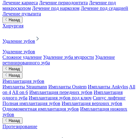
Лечение кариеса
Лечение периодонтита
Лечение под
микроскопом
Лечение под наркозом
Лечение под седацией
Лечение пульпита
Назад
Хирургия
Удаление зубов
Удаление зубов
Сложное удаление
Удаление зуба мудрости
Удаление
ретинированного зуба
Назад
Назад
Имплантация зубов
Импланты Straumann
Импланты Osstem
Импланты Ankylos
All
on 4
All on 6
Имплантация передних зубов
Имплантация
одного зуба
Имплантация зубов под ключ
Синус лифтинг
Полная имплантация зубов
Имплантация верхних зубов
Одномоментная имплантация зубов
Имплантация нижних
зубов
Назад
Протезирование