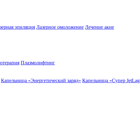
зерная эпиляция
Лазерное омоложение
Лечение акне
отерапия
Плазмолифтинг
Капельница «Энергетический заряд»
Капельница «Супер JetLag