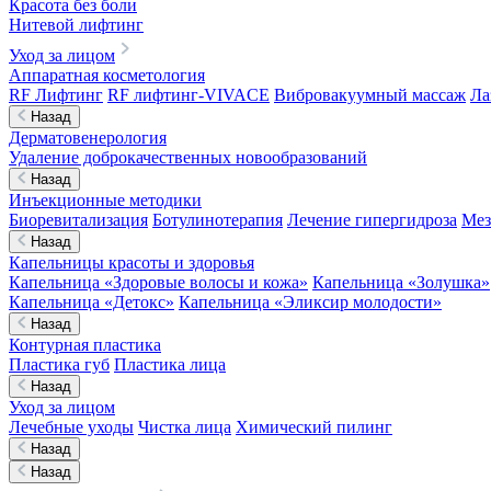
Красота без боли
Нитевой лифтинг
Уход за лицом
Аппаратная косметология
RF Лифтинг
RF лифтинг-VIVACE
Вибровакуумный массаж
Ла
Назад
Дерматовенерология
Удаление доброкачественных новообразований
Назад
Инъекционные методики
Биоревитализация
Ботулинотерапия
Лечение гипергидроза
Мез
Назад
Капельницы красоты и здоровья
Капельница «Здоровые волосы и кожа»
Капельница «Золушка»
Капельница «Детокс»
Капельница «Эликсир молодости»
Назад
Контурная пластика
Пластика губ
Пластика лица
Назад
Уход за лицом
Лечебные уходы
Чистка лица
Химический пилинг
Назад
Назад