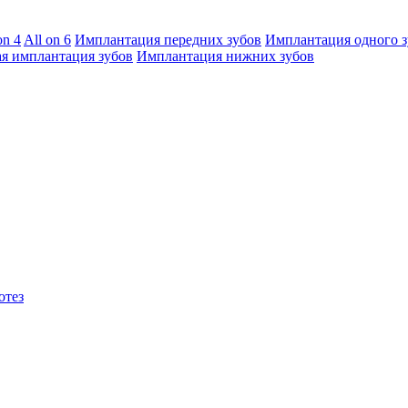
on 4
All on 6
Имплантация передних зубов
Имплантация одного з
я имплантация зубов
Имплантация нижних зубов
отез