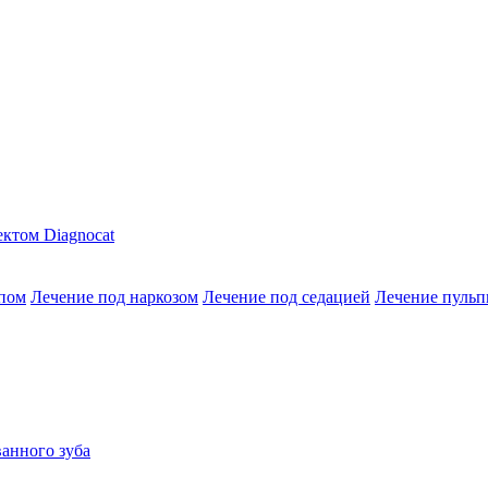
ктом Diagnocat
опом
Лечение под наркозом
Лечение под седацией
Лечение пульп
анного зуба