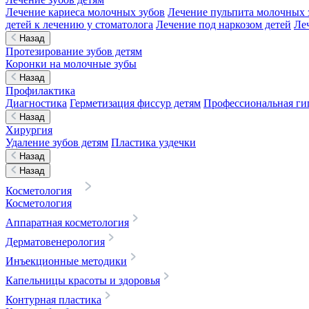
Лечение кариеса молочных зубов
Лечение пульпита молочных 
детей к лечению у стоматолога
Лечение под наркозом детей
Ле
Назад
Протезирование зубов детям
Коронки на молочные зубы
Назад
Профилактика
Диагностика
Герметизация фиссур детям
Профессиональная гиг
Назад
Хирургия
Удаление зубов детям
Пластика уздечки
Назад
Назад
Косметология
Косметология
Аппаратная косметология
Дерматовенерология
Инъекционные методики
Капельницы красоты и здоровья
Контурная пластика