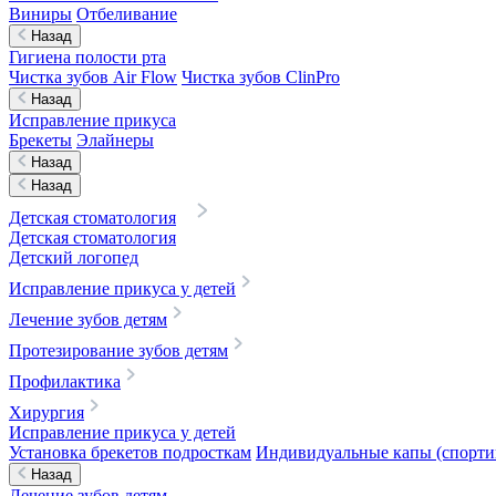
Виниры
Отбеливание
Назад
Гигиена полости рта
Чистка зубов Air Flow
Чистка зубов ClinPro
Назад
Исправление прикуса
Брекеты
Элайнеры
Назад
Назад
Детская стоматология
Детская стоматология
Детский логопед
Исправление прикуса у детей
Лечение зубов детям
Протезирование зубов детям
Профилактика
Хирургия
Исправление прикуса у детей
Установка брекетов подросткам
Индивидуальные капы (спортив
Назад
Лечение зубов детям