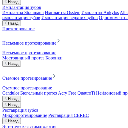
Назад
Имплантация зубов
Импланты Straumann
Импланты Osstem
Импланты Ankylos
All 
имплантация зубов
Имплантация верхних зубов
Одномоментна
Назад
Протезирование
Несъемное протезирование
Несъемное протезирование
Мостовидный протез
Коронки
Назад
Съемное протезирование
Съемное протезирование
Candulor
Бюгельный протез
Acry Free
QuattroTi
Нейлоновый пр
Назад
Назад
Реставрация зубов
Микропротезирование
Реставрация CEREC
Назад
Эстетическая стоматология