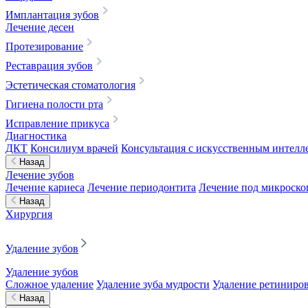
Имплантация зубов
Лечение десен
Протезирование
Реставрация зубов
Эстетическая стоматология
Гигиена полости рта
Исправление прикуса
Диагностика
ДКТ
Консилиум врачей
Консультация с искусственным интелле
Назад
Лечение зубов
Лечение кариеса
Лечение периодонтита
Лечение под микроск
Назад
Хирургия
Удаление зубов
Удаление зубов
Сложное удаление
Удаление зуба мудрости
Удаление ретиниров
Назад