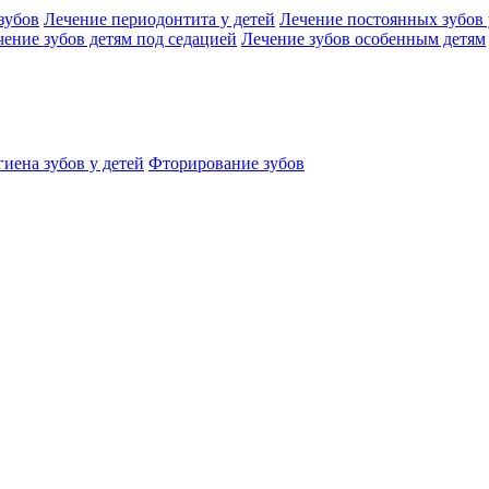
зубов
Лечение периодонтита у детей
Лечение постоянных зубов 
чение зубов детям под седацией
Лечение зубов особенным детям
иена зубов у детей
Фторирование зубов