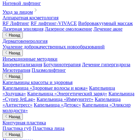
Нитевой лифтинг
Уход за лицом
Аппаратная косметология
RF Лифтинг
RF лифтинг-VIVACE
Вибровакуумный массаж
Лазерная эпиляция
Лазерное омоложение
Лечение акне
Назад
Дерматовенерология
Удаление доброкачественных новообразований
Назад
Инъекционные методики
Биоревитализация
Ботулинотерапия
Лечение гипергидроза
Мезотерапия
Плазмолифтинг
Назад
Капельницы красоты и здоровья
Капельница «Здоровые волосы и кожа»
Капельница
«Золушка»
Капельница «Энергетический заряд»
Капельница
«Супер JetLag»
Капельница «Иммунитет»
Капельница
«Антистресс»
Капельница «Детокс»
Капельница «Эликсир
молодости»
Назад
Контурная пластика
Пластика губ
Пластика лица
Назад