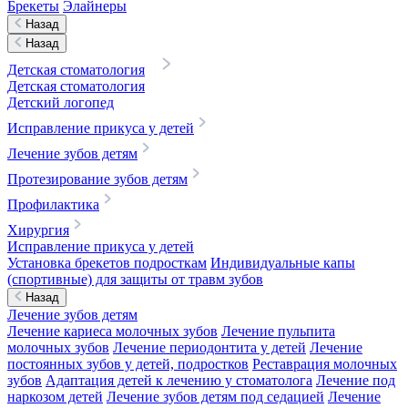
Брекеты
Элайнеры
Назад
Назад
Детская стоматология
Детская стоматология
Детский логопед
Исправление прикуса у детей
Лечение зубов детям
Протезирование зубов детям
Профилактика
Хирургия
Исправление прикуса у детей
Установка брекетов подросткам
Индивидуальные капы
(спортивные) для защиты от травм зубов
Назад
Лечение зубов детям
Лечение кариеса молочных зубов
Лечение пульпита
молочных зубов
Лечение периодонтита у детей
Лечение
постоянных зубов у детей, подростков
Реставрация молочных
зубов
Адаптация детей к лечению у стоматолога
Лечение под
наркозом детей
Лечение зубов детям под седацией
Лечение