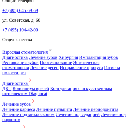
Общий телефон
+7 (495) 645-69-69
ул. Советская, д. 60
+7 (495) 104-42-00
Отдел качества
Взрослая стоматология
Диагностика
Лечение зубов
Хирургия
Имплантация зубов
Реставрация зубов
Протезирование
Эстетическая
стоматология
Лечение десен
Исправление прикуса
Гигиена
полости рта
Диагностика
ДКТ
Консилиум врачей
Консультация с искусственным
интеллектом Diagnocat
Лечение зубов
Лечение кариеса
Лечение пульпита
Лечение периодонтита
Лечение под микроскопом
Лечение под седацией
Лечение под
наркозом