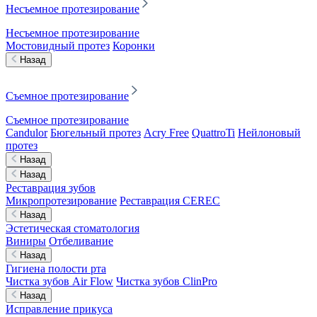
Несъемное протезирование
Несъемное протезирование
Мостовидный протез
Коронки
Назад
Съемное протезирование
Съемное протезирование
Candulor
Бюгельный протез
Acry Free
QuattroTi
Нейлоновый
протез
Назад
Назад
Реставрация зубов
Микропротезирование
Реставрация CEREC
Назад
Эстетическая стоматология
Виниры
Отбеливание
Назад
Гигиена полости рта
Чистка зубов Air Flow
Чистка зубов ClinPro
Назад
Исправление прикуса