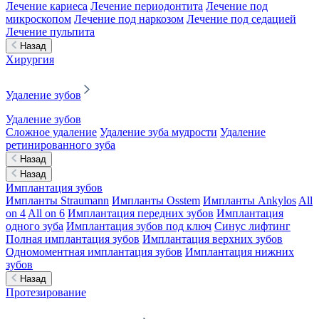
Лечение кариеса
Лечение периодонтита
Лечение под
микроскопом
Лечение под наркозом
Лечение под седацией
Лечение пульпита
Назад
Хирургия
Удаление зубов
Удаление зубов
Сложное удаление
Удаление зуба мудрости
Удаление
ретинированного зуба
Назад
Назад
Имплантация зубов
Импланты Straumann
Импланты Osstem
Импланты Ankylos
All
on 4
All on 6
Имплантация передних зубов
Имплантация
одного зуба
Имплантация зубов под ключ
Синус лифтинг
Полная имплантация зубов
Имплантация верхних зубов
Одномоментная имплантация зубов
Имплантация нижних
зубов
Назад
Протезирование