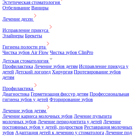
Эстетическая стоматология
Отбеливание
Виниры
Лечение десен
Исправление прикуса
Элайнеры
Брекеты
Гигиена полости рта
Чистка зубов Air Flow
Чистка зубов ClinPro
Детская стоматология
Профилактика
Лечение зубов детям
Исправление прикуса у
детей
Детский логопед
Хирургия
Протезирование зубов
детям
Профилактика
Диагностика
Герметизация фиссур детям
Профессиональная
гигиена зубов у детей
Фторирование зубов
Лечение зубов детям
Лечение кариеса молочных зубов
Лечение пульпита
молочных зубов
Лечение периодонтита у детей
Лечение
постоянных зубов у детей, подростков
Реставрация молочных
зубов
Адаптация детей к лечению у стоматолога
Лечение под