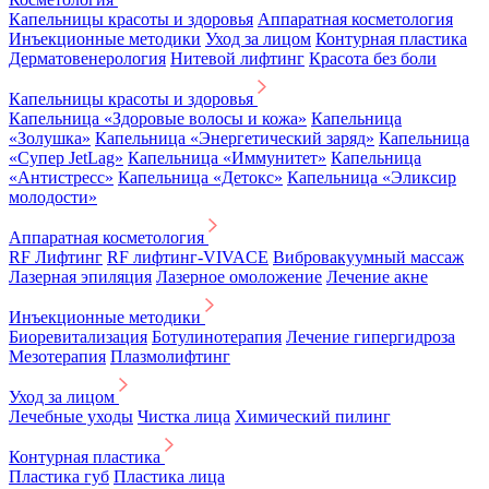
Капельницы красоты и здоровья
Аппаратная косметология
Инъекционные методики
Уход за лицом
Контурная пластика
Дерматовенерология
Нитевой лифтинг
Красота без боли
Капельницы красоты и здоровья
Капельница «Здоровые волосы и кожа»
Капельница
«Золушка»
Капельница «Энергетический заряд»
Капельница
«Супер JetLag»
Капельница «Иммунитет»
Капельница
«Антистресс»
Капельница «Детокс»
Капельница «Эликсир
молодости»
Аппаратная косметология
RF Лифтинг
RF лифтинг-VIVACE
Вибровакуумный массаж
Лазерная эпиляция
Лазерное омоложение
Лечение акне
Инъекционные методики
Биоревитализация
Ботулинотерапия
Лечение гипергидроза
Мезотерапия
Плазмолифтинг
Уход за лицом
Лечебные уходы
Чистка лица
Химический пилинг
Контурная пластика
Пластика губ
Пластика лица