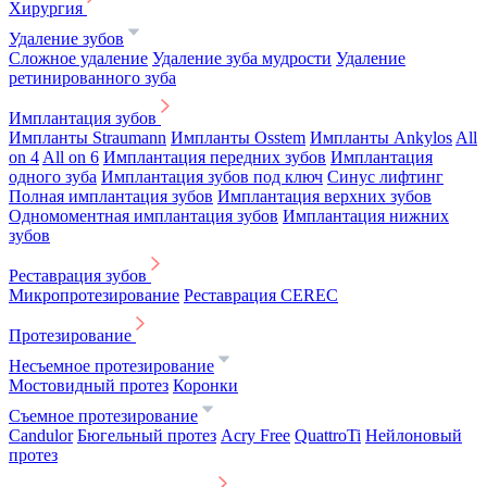
Хирургия
Удаление зубов
Сложное удаление
Удаление зуба мудрости
Удаление
ретинированного зуба
Имплантация зубов
Импланты Straumann
Импланты Osstem
Импланты Ankylos
All
on 4
All on 6
Имплантация передних зубов
Имплантация
одного зуба
Имплантация зубов под ключ
Синус лифтинг
Полная имплантация зубов
Имплантация верхних зубов
Одномоментная имплантация зубов
Имплантация нижних
зубов
Реставрация зубов
Микропротезирование
Реставрация CEREC
Протезирование
Несъемное протезирование
Мостовидный протез
Коронки
Съемное протезирование
Candulor
Бюгельный протез
Acry Free
QuattroTi
Нейлоновый
протез