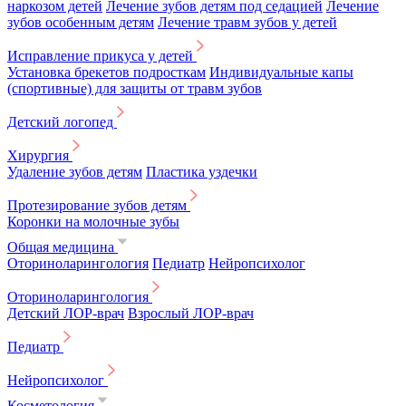
наркозом детей
Лечение зубов детям под седацией
Лечение
зубов особенным детям
Лечение травм зубов у детей
Исправление прикуса у детей
Установка брекетов подросткам
Индивидуальные капы
(спортивные) для защиты от травм зубов
Детский логопед
Хирургия
Удаление зубов детям
Пластика уздечки
Протезирование зубов детям
Коронки на молочные зубы
Общая медицина
Оториноларингология
Педиатр
Нейропсихолог
Оториноларингология
Детский ЛОР-врач
Взрослый ЛОР-врач
Педиатр
Нейропсихолог
Косметология