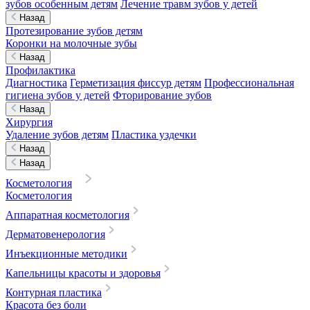
зубов особенным детям
Лечение травм зубов у детей
Назад
Протезирование зубов детям
Коронки на молочные зубы
Назад
Профилактика
Диагностика
Герметизация фиссур детям
Профессиональная
гигиена зубов у детей
Фторирование зубов
Назад
Хирургия
Удаление зубов детям
Пластика уздечки
Назад
Назад
Косметология
Косметология
Аппаратная косметология
Дерматовенерология
Инъекционные методики
Капельницы красоты и здоровья
Контурная пластика
Красота без боли