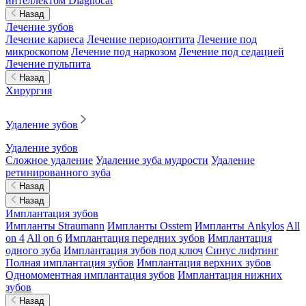
интеллектом Diagnocat
Назад
Лечение зубов
Лечение кариеса
Лечение периодонтита
Лечение под
микроскопом
Лечение под наркозом
Лечение под седацией
Лечение пульпита
Назад
Хирургия
Удаление зубов
Удаление зубов
Сложное удаление
Удаление зуба мудрости
Удаление
ретинированного зуба
Назад
Назад
Имплантация зубов
Импланты Straumann
Импланты Osstem
Импланты Ankylos
All
on 4
All on 6
Имплантация передних зубов
Имплантация
одного зуба
Имплантация зубов под ключ
Синус лифтинг
Полная имплантация зубов
Имплантация верхних зубов
Одномоментная имплантация зубов
Имплантация нижних
зубов
Назад