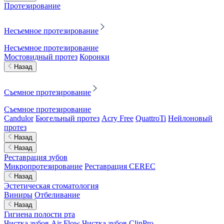
Протезирование
Несъемное протезирование
Несъемное протезирование
Мостовидный протез
Коронки
Назад
Съемное протезирование
Съемное протезирование
Candulor
Бюгельный протез
Acry Free
QuattroTi
Нейлоновый
протез
Назад
Назад
Реставрация зубов
Микропротезирование
Реставрация CEREC
Назад
Эстетическая стоматология
Виниры
Отбеливание
Назад
Гигиена полости рта
Чистка зубов Air Flow
Чистка зубов ClinPro