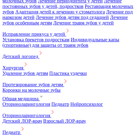
молочных зубов
Лечение периодонтита у детей
Лечение
постоянных зубов у детей, подростков
Реставрация молочных
зубов
Адаптация детей к лечению у стоматолога
Лечение под
наркозом детей
Лечение зубов детям под седацией
Лечение
зубов особенным детям
Лечение травм зубов у детей
Исправление прикуса у детей
Установка брекетов подросткам
Индивидуальные капы
(спортивные) для защиты от травм зубов
Детский логопед
Хирургия
Удаление зубов детям
Пластика уздечки
Протезирование зубов детям
Коронки на молочные зубы
Общая медицина
Оториноларингология
Педиатр
Нейропсихолог
Оториноларингология
Детский ЛОР-врач
Взрослый ЛОР-врач
Педиатр