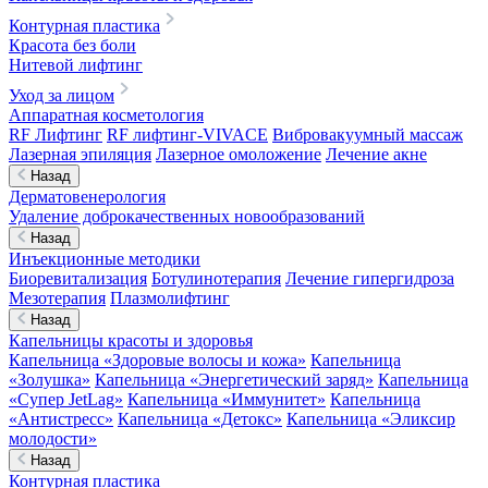
Контурная пластика
Красота без боли
Нитевой лифтинг
Уход за лицом
Аппаратная косметология
RF Лифтинг
RF лифтинг-VIVACE
Вибровакуумный массаж
Лазерная эпиляция
Лазерное омоложение
Лечение акне
Назад
Дерматовенерология
Удаление доброкачественных новообразований
Назад
Инъекционные методики
Биоревитализация
Ботулинотерапия
Лечение гипергидроза
Мезотерапия
Плазмолифтинг
Назад
Капельницы красоты и здоровья
Капельница «Здоровые волосы и кожа»
Капельница
«Золушка»
Капельница «Энергетический заряд»
Капельница
«Супер JetLag»
Капельница «Иммунитет»
Капельница
«Антистресс»
Капельница «Детокс»
Капельница «Эликсир
молодости»
Назад
Контурная пластика