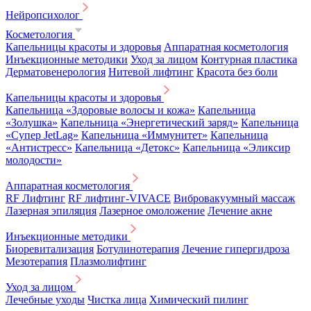
Нейропсихолог
Косметология
Капельницы красоты и здоровья
Аппаратная косметология
Инъекционные методики
Уход за лицом
Контурная пластика
Дерматовенерология
Нитевой лифтинг
Красота без боли
Капельницы красоты и здоровья
Капельница «Здоровые волосы и кожа»
Капельница
«Золушка»
Капельница «Энергетический заряд»
Капельница
«Супер JetLag»
Капельница «Иммунитет»
Капельница
«Антистресс»
Капельница «Детокс»
Капельница «Эликсир
молодости»
Аппаратная косметология
RF Лифтинг
RF лифтинг-VIVACE
Вибровакуумный массаж
Лазерная эпиляция
Лазерное омоложение
Лечение акне
Инъекционные методики
Биоревитализация
Ботулинотерапия
Лечение гипергидроза
Мезотерапия
Плазмолифтинг
Уход за лицом
Лечебные уходы
Чистка лица
Химический пилинг