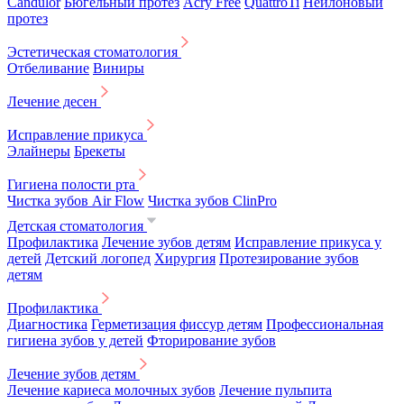
Candulor
Бюгельный протез
Acry Free
QuattroTi
Нейлоновый
протез
Эстетическая стоматология
Отбеливание
Виниры
Лечение десен
Исправление прикуса
Элайнеры
Брекеты
Гигиена полости рта
Чистка зубов Air Flow
Чистка зубов ClinPro
Детская стоматология
Профилактика
Лечение зубов детям
Исправление прикуса у
детей
Детский логопед
Хирургия
Протезирование зубов
детям
Профилактика
Диагностика
Герметизация фиссур детям
Профессиональная
гигиена зубов у детей
Фторирование зубов
Лечение зубов детям
Лечение кариеса молочных зубов
Лечение пульпита