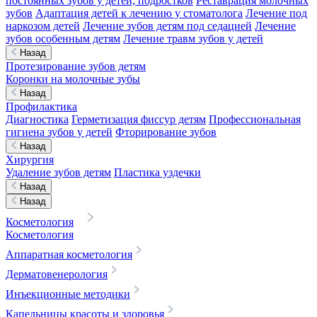
постоянных зубов у детей, подростков
Реставрация молочных
зубов
Адаптация детей к лечению у стоматолога
Лечение под
наркозом детей
Лечение зубов детям под седацией
Лечение
зубов особенным детям
Лечение травм зубов у детей
Назад
Протезирование зубов детям
Коронки на молочные зубы
Назад
Профилактика
Диагностика
Герметизация фиссур детям
Профессиональная
гигиена зубов у детей
Фторирование зубов
Назад
Хирургия
Удаление зубов детям
Пластика уздечки
Назад
Назад
Косметология
Косметология
Аппаратная косметология
Дерматовенерология
Инъекционные методики
Капельницы красоты и здоровья