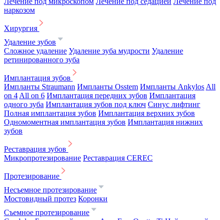
Лечение под микроскопом
Лечение под седацией
Лечение под
наркозом
Хирургия
Удаление зубов
Сложное удаление
Удаление зуба мудрости
Удаление
ретинированного зуба
Имплантация зубов
Импланты Straumann
Импланты Osstem
Импланты Ankylos
All
on 4
All on 6
Имплантация передних зубов
Имплантация
одного зуба
Имплантация зубов под ключ
Синус лифтинг
Полная имплантация зубов
Имплантация верхних зубов
Одномоментная имплантация зубов
Имплантация нижних
зубов
Реставрация зубов
Микропротезирование
Реставрация CEREC
Протезирование
Несъемное протезирование
Мостовидный протез
Коронки
Съемное протезирование