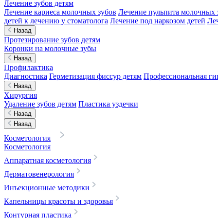
Лечение зубов детям
Лечение кариеса молочных зубов
Лечение пульпита молочных 
детей к лечению у стоматолога
Лечение под наркозом детей
Ле
Назад
Протезирование зубов детям
Коронки на молочные зубы
Назад
Профилактика
Диагностика
Герметизация фиссур детям
Профессиональная гиг
Назад
Хирургия
Удаление зубов детям
Пластика уздечки
Назад
Назад
Косметология
Косметология
Аппаратная косметология
Дерматовенерология
Инъекционные методики
Капельницы красоты и здоровья
Контурная пластика