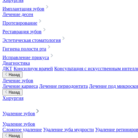
Хирургия
Имплантация зубов
Лечение десен
Протезирование
Реставрация зубов
Эстетическая стоматология
Гигиена полости рта
Исправление прикуса
Диагностика
ДКТ
Консилиум врачей
Консультация с искусственным интелле
Назад
Лечение зубов
Лечение кариеса
Лечение периодонтита
Лечение под микроск
Назад
Хирургия
Удаление зубов
Удаление зубов
Сложное удаление
Удаление зуба мудрости
Удаление ретиниров
Назад