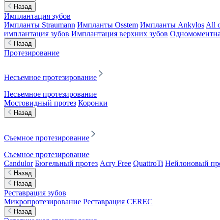
Назад
Имплантация зубов
Импланты Straumann
Импланты Osstem
Импланты Ankylos
All 
имплантация зубов
Имплантация верхних зубов
Одномоментна
Назад
Протезирование
Несъемное протезирование
Несъемное протезирование
Мостовидный протез
Коронки
Назад
Съемное протезирование
Съемное протезирование
Candulor
Бюгельный протез
Acry Free
QuattroTi
Нейлоновый пр
Назад
Назад
Реставрация зубов
Микропротезирование
Реставрация CEREC
Назад