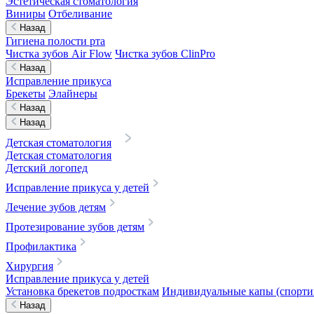
Эстетическая стоматология
Виниры
Отбеливание
Назад
Гигиена полости рта
Чистка зубов Air Flow
Чистка зубов ClinPro
Назад
Исправление прикуса
Брекеты
Элайнеры
Назад
Назад
Детская стоматология
Детская стоматология
Детский логопед
Исправление прикуса у детей
Лечение зубов детям
Протезирование зубов детям
Профилактика
Хирургия
Исправление прикуса у детей
Установка брекетов подросткам
Индивидуальные капы (спортив
Назад