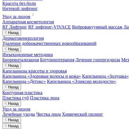
Красота без боли
Нитевой лифтинг
Уход за лицом
Аппаратная косметология
RF Лифтинг
RF лифтинг-VIVACE
Вибровакуумный массаж
Ла
Назад
Дерматовенерология
Удаление доброкачественных новообразований
Назад
Инъекционные методики
Биоревитализация
Ботулинотерапия
Лечение гипергидроза
Мез
Назад
Капельницы красоты и здоровья
Капельница «Здоровые волосы и кожа»
Капельница «Золушка»
Капельница «Детокс»
Капельница «Эликсир молодости»
Назад
Контурная пластика
Пластика губ
Пластика лица
Назад
Уход за лицом
Лечебные уходы
Чистка лица
Химический пилинг
Назад
Назад