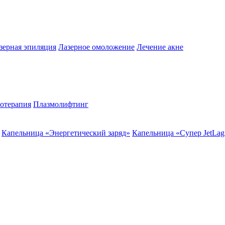
зерная эпиляция
Лазерное омоложение
Лечение акне
отерапия
Плазмолифтинг
Капельница «Энергетический заряд»
Капельница «Супер JetLag