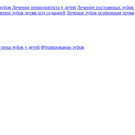
зубов
Лечение периодонтита у детей
Лечение постоянных зубов 
чение зубов детям под седацией
Лечение зубов особенным детям
иена зубов у детей
Фторирование зубов