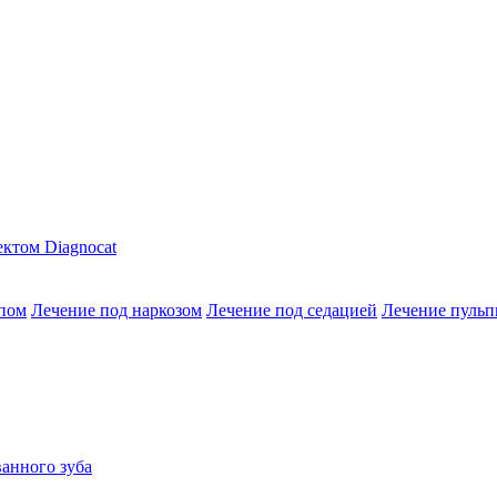
ктом Diagnocat
опом
Лечение под наркозом
Лечение под седацией
Лечение пульп
анного зуба