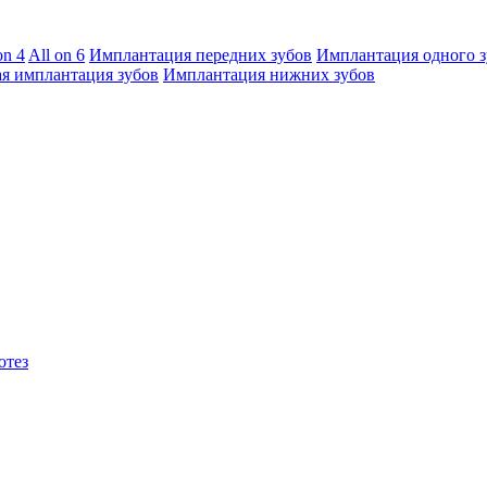
on 4
All on 6
Имплантация передних зубов
Имплантация одного з
я имплантация зубов
Имплантация нижних зубов
отез