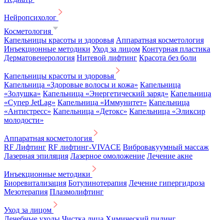
Нейропсихолог
Косметология
Капельницы красоты и здоровья
Аппаратная косметология
Инъекционные методики
Уход за лицом
Контурная пластика
Дерматовенерология
Нитевой лифтинг
Красота без боли
Капельницы красоты и здоровья
Капельница «Здоровые волосы и кожа»
Капельница
«Золушка»
Капельница «Энергетический заряд»
Капельница
«Супер JetLag»
Капельница «Иммунитет»
Капельница
«Антистресс»
Капельница «Детокс»
Капельница «Эликсир
молодости»
Аппаратная косметология
RF Лифтинг
RF лифтинг-VIVACE
Вибровакуумный массаж
Лазерная эпиляция
Лазерное омоложение
Лечение акне
Инъекционные методики
Биоревитализация
Ботулинотерапия
Лечение гипергидроза
Мезотерапия
Плазмолифтинг
Уход за лицом
Лечебные уходы
Чистка лица
Химический пилинг