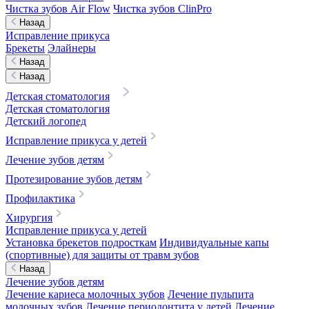
Чистка зубов Air Flow
Чистка зубов ClinPro
Назад
Исправление прикуса
Брекеты
Элайнеры
Назад
Назад
Детская стоматология
Детская стоматология
Детский логопед
Исправление прикуса у детей
Лечение зубов детям
Протезирование зубов детям
Профилактика
Хирургия
Исправление прикуса у детей
Установка брекетов подросткам
Индивидуальные капы
(спортивные) для защиты от травм зубов
Назад
Лечение зубов детям
Лечение кариеса молочных зубов
Лечение пульпита
молочных зубов
Лечение периодонтита у детей
Лечение