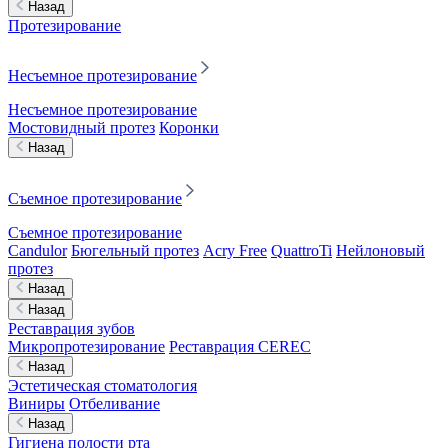
Назад
Протезирование
Несъемное протезирование
Несъемное протезирование
Мостовидный протез
Коронки
Назад
Съемное протезирование
Съемное протезирование
Candulor
Бюгельный протез
Acry Free
QuattroTi
Нейлоновый
протез
Назад
Назад
Реставрация зубов
Микропротезирование
Реставрация CEREC
Назад
Эстетическая стоматология
Виниры
Отбеливание
Назад
Гигиена полости рта