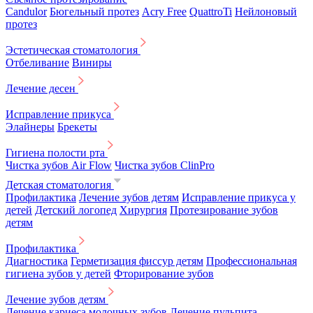
Candulor
Бюгельный протез
Acry Free
QuattroTi
Нейлоновый
протез
Эстетическая стоматология
Отбеливание
Виниры
Лечение десен
Исправление прикуса
Элайнеры
Брекеты
Гигиена полости рта
Чистка зубов Air Flow
Чистка зубов ClinPro
Детская стоматология
Профилактика
Лечение зубов детям
Исправление прикуса у
детей
Детский логопед
Хирургия
Протезирование зубов
детям
Профилактика
Диагностика
Герметизация фиссур детям
Профессиональная
гигиена зубов у детей
Фторирование зубов
Лечение зубов детям
Лечение кариеса молочных зубов
Лечение пульпита