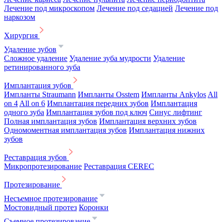
Лечение под микроскопом
Лечение под седацией
Лечение под
наркозом
Хирургия
Удаление зубов
Сложное удаление
Удаление зуба мудрости
Удаление
ретинированного зуба
Имплантация зубов
Импланты Straumann
Импланты Osstem
Импланты Ankylos
All
on 4
All on 6
Имплантация передних зубов
Имплантация
одного зуба
Имплантация зубов под ключ
Синус лифтинг
Полная имплантация зубов
Имплантация верхних зубов
Одномоментная имплантация зубов
Имплантация нижних
зубов
Реставрация зубов
Микропротезирование
Реставрация CEREC
Протезирование
Несъемное протезирование
Мостовидный протез
Коронки
Съемное протезирование