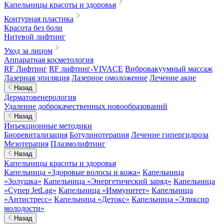
Капельницы красоты и здоровья
Контурная пластика
Красота без боли
Нитевой лифтинг
Уход за лицом
Аппаратная косметология
RF Лифтинг
RF лифтинг-VIVACE
Вибровакуумный массаж
Лазерная эпиляция
Лазерное омоложение
Лечение акне
Назад
Дерматовенерология
Удаление доброкачественных новообразований
Назад
Инъекционные методики
Биоревитализация
Ботулинотерапия
Лечение гипергидроза
Мезотерапия
Плазмолифтинг
Назад
Капельницы красоты и здоровья
Капельница «Здоровые волосы и кожа»
Капельница
«Золушка»
Капельница «Энергетический заряд»
Капельница
«Супер JetLag»
Капельница «Иммунитет»
Капельница
«Антистресс»
Капельница «Детокс»
Капельница «Эликсир
молодости»
Назад