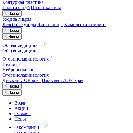
Контурная пластика
Пластика губ
Пластика лица
Назад
Уход за лицом
Лечебные уходы
Чистка лица
Химический пилинг
Назад
Назад
Общая медицина
Общая медицина
Оториноларингология
Педиатр
Нейропсихолог
Оториноларингология
Детский ЛОР-врач
Взрослый ЛОР-врач
Назад
Назад
Врачи
Акции
Отзывы
Цены
О компании
О компании