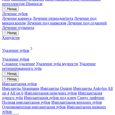
интеллектом Diagnocat
Назад
Лечение зубов
Лечение кариеса
Лечение периодонтита
Лечение под
микроскопом
Лечение под наркозом
Лечение под седацией
Лечение пульпита
Назад
Хирургия
Удаление зубов
Удаление зубов
Сложное удаление
Удаление зуба мудрости
Удаление
ретинированного зуба
Назад
Назад
Имплантация зубов
Импланты Straumann
Импланты Osstem
Импланты Ankylos
All
on 4
All on 6
Имплантация передних зубов
Имплантация
одного зуба
Имплантация зубов под ключ
Синус лифтинг
Полная имплантация зубов
Имплантация верхних зубов
Одномоментная имплантация зубов
Имплантация нижних
зубов