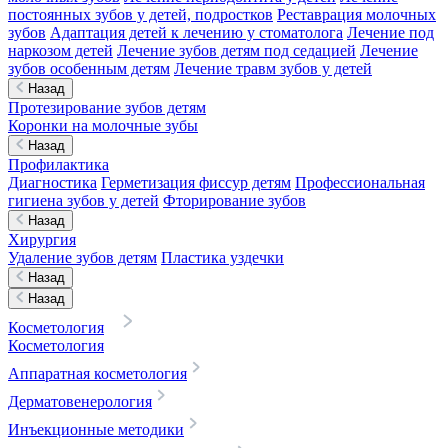
постоянных зубов у детей, подростков
Реставрация молочных
зубов
Адаптация детей к лечению у стоматолога
Лечение под
наркозом детей
Лечение зубов детям под седацией
Лечение
зубов особенным детям
Лечение травм зубов у детей
Назад
Протезирование зубов детям
Коронки на молочные зубы
Назад
Профилактика
Диагностика
Герметизация фиссур детям
Профессиональная
гигиена зубов у детей
Фторирование зубов
Назад
Хирургия
Удаление зубов детям
Пластика уздечки
Назад
Назад
Косметология
Косметология
Аппаратная косметология
Дерматовенерология
Инъекционные методики