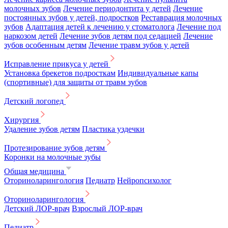
молочных зубов
Лечение периодонтита у детей
Лечение
постоянных зубов у детей, подростков
Реставрация молочных
зубов
Адаптация детей к лечению у стоматолога
Лечение под
наркозом детей
Лечение зубов детям под седацией
Лечение
зубов особенным детям
Лечение травм зубов у детей
Исправление прикуса у детей
Установка брекетов подросткам
Индивидуальные капы
(спортивные) для защиты от травм зубов
Детский логопед
Хирургия
Удаление зубов детям
Пластика уздечки
Протезирование зубов детям
Коронки на молочные зубы
Общая медицина
Оториноларингология
Педиатр
Нейропсихолог
Оториноларингология
Детский ЛОР-врач
Взрослый ЛОР-врач
Педиатр