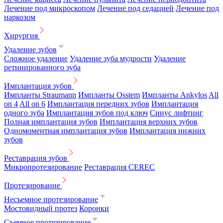
Лечение под микроскопом
Лечение под седацией
Лечение под
наркозом
Хирургия
Удаление зубов
Сложное удаление
Удаление зуба мудрости
Удаление
ретинированного зуба
Имплантация зубов
Импланты Straumann
Импланты Osstem
Импланты Ankylos
All
on 4
All on 6
Имплантация передних зубов
Имплантация
одного зуба
Имплантация зубов под ключ
Синус лифтинг
Полная имплантация зубов
Имплантация верхних зубов
Одномоментная имплантация зубов
Имплантация нижних
зубов
Реставрация зубов
Микропротезирование
Реставрация CEREC
Протезирование
Несъемное протезирование
Мостовидный протез
Коронки
Съемное протезирование