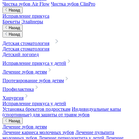
Чистка зубов Air Flow
Чистка зубов ClinPro
Назад
Исправление прикуса
Брекеты
Элайнеры
Назад
Назад
Детская стоматология
Детская стоматология
Детский логопед
Исправление прикуса у детей
Лечение зубов детям
Протезирование зубов детям
Профилактика
Хирургия
Исправление прикуса у детей
Установка брекетов подросткам
Индивидуальные капы
(спортивные) для защиты от травм зубов
Назад
Лечение зубов детям
Лечение кариеса молочных зубов
Лечение пульпита
молочных зубов
Лечение периодонтита у детей
Лечение