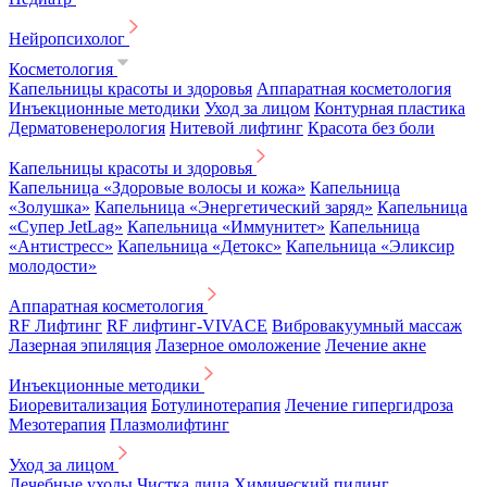
Нейропсихолог
Косметология
Капельницы красоты и здоровья
Аппаратная косметология
Инъекционные методики
Уход за лицом
Контурная пластика
Дерматовенерология
Нитевой лифтинг
Красота без боли
Капельницы красоты и здоровья
Капельница «Здоровые волосы и кожа»
Капельница
«Золушка»
Капельница «Энергетический заряд»
Капельница
«Супер JetLag»
Капельница «Иммунитет»
Капельница
«Антистресс»
Капельница «Детокс»
Капельница «Эликсир
молодости»
Аппаратная косметология
RF Лифтинг
RF лифтинг-VIVACE
Вибровакуумный массаж
Лазерная эпиляция
Лазерное омоложение
Лечение акне
Инъекционные методики
Биоревитализация
Ботулинотерапия
Лечение гипергидроза
Мезотерапия
Плазмолифтинг
Уход за лицом
Лечебные уходы
Чистка лица
Химический пилинг