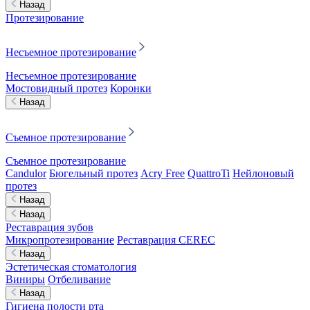
Назад
Протезирование
Несъемное протезирование
Несъемное протезирование
Мостовидный протез
Коронки
Назад
Съемное протезирование
Съемное протезирование
Candulor
Бюгельный протез
Acry Free
QuattroTi
Нейлоновый
протез
Назад
Назад
Реставрация зубов
Микропротезирование
Реставрация CEREC
Назад
Эстетическая стоматология
Виниры
Отбеливание
Назад
Гигиена полости рта