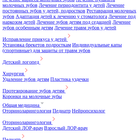
молочных зубов
Лечение периодонтита у детей
Лечение
постоянных зубов у детей, подростков
Реставрация молочных
зубов
Адаптация детей к лечению у стоматолога
Лечение под
наркозом детей
Лечение зубов детям под седацией
Лечение
зубов особенным детям
Лечение травм зубов у детей
Исправление прикуса у детей
Установка брекетов подросткам
Индивидуальные капы
(спортивные) для защиты от травм зубов
Детский логопед
Хирургия
Удаление зубов детям
Пластика уздечки
Протезирование зубов детям
Коронки на молочные зубы
Общая медицина
Оториноларингология
Педиатр
Нейропсихолог
Оториноларингология
Детский ЛОР-врач
Взрослый ЛОР-врач
Педиатр