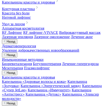
Капельницы красоты и здоровья
Контурная пластика
Красота без боли
Нитевой лифтинг
Уход за лицом
Аппаратная косметология
RF Лифтинг
RF лифтинг-VIVACE
Вибровакуумный массаж
Лазерная эпиляция
Лазерное омоложение
Лечение акне
Назад
Дерматовенерология
Удаление доброкачественных новообразований
Назад
Инъекционные методики
Биоревитализация
Ботулинотерапия
Лечение гипергидроза
Мезотерапия
Плазмолифтинг
Назад
Капельницы красоты и здоровья
Капельница «Здоровые волосы и кожа»
Капельница
«Золушка»
Капельница «Энергетический заряд»
Капельница
«Супер JetLag»
Капельница «Иммунитет»
Капельница
«Антистресс»
Капельница «Детокс»
Капельница «Эликсир
молодости»
Назад