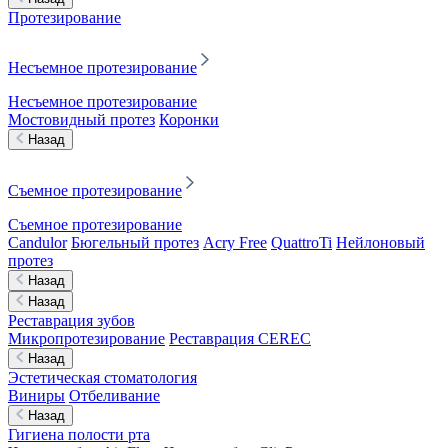
Протезирование
Несъемное протезирование
Несъемное протезирование
Мостовидный протез
Коронки
Назад
Съемное протезирование
Съемное протезирование
Candulor
Бюгельный протез
Acry Free
QuattroTi
Нейлоновый
протез
Назад
Назад
Реставрация зубов
Микропротезирование
Реставрация CEREC
Назад
Эстетическая стоматология
Виниры
Отбеливание
Назад
Гигиена полости рта