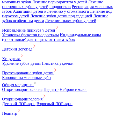
молочных зубов
Лечение периодонтита у детей
Лечение
постоянных зубов у детей, подростков
Реставрация молочных
зубов
Адаптация детей к лечению у стоматолога
Лечение под
наркозом детей
Лечение зубов детям под седацией
Лечение
зубов особенным детям
Лечение травм зубов у детей
Исправление прикуса у детей
Установка брекетов подросткам
Индивидуальные капы
(спортивные) для защиты от травм зубов
Детский логопед
Хирургия
Удаление зубов детям
Пластика уздечки
Протезирование зубов детям
Коронки на молочные зубы
Общая медицина
Оториноларингология
Педиатр
Нейропсихолог
Оториноларингология
Детский ЛОР-врач
Взрослый ЛОР-врач
Педиатр