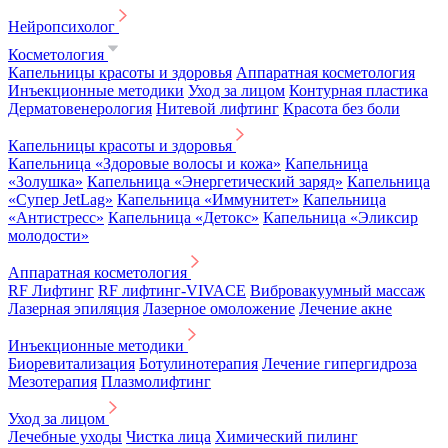
Нейропсихолог
Косметология
Капельницы красоты и здоровья
Аппаратная косметология
Инъекционные методики
Уход за лицом
Контурная пластика
Дерматовенерология
Нитевой лифтинг
Красота без боли
Капельницы красоты и здоровья
Капельница «Здоровые волосы и кожа»
Капельница
«Золушка»
Капельница «Энергетический заряд»
Капельница
«Супер JetLag»
Капельница «Иммунитет»
Капельница
«Антистресс»
Капельница «Детокс»
Капельница «Эликсир
молодости»
Аппаратная косметология
RF Лифтинг
RF лифтинг-VIVACE
Вибровакуумный массаж
Лазерная эпиляция
Лазерное омоложение
Лечение акне
Инъекционные методики
Биоревитализация
Ботулинотерапия
Лечение гипергидроза
Мезотерапия
Плазмолифтинг
Уход за лицом
Лечебные уходы
Чистка лица
Химический пилинг