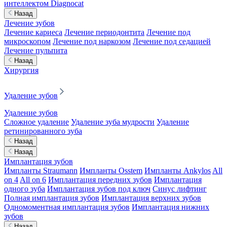
интеллектом Diagnocat
Назад
Лечение зубов
Лечение кариеса
Лечение периодонтита
Лечение под
микроскопом
Лечение под наркозом
Лечение под седацией
Лечение пульпита
Назад
Хирургия
Удаление зубов
Удаление зубов
Сложное удаление
Удаление зуба мудрости
Удаление
ретинированного зуба
Назад
Назад
Имплантация зубов
Импланты Straumann
Импланты Osstem
Импланты Ankylos
All
on 4
All on 6
Имплантация передних зубов
Имплантация
одного зуба
Имплантация зубов под ключ
Синус лифтинг
Полная имплантация зубов
Имплантация верхних зубов
Одномоментная имплантация зубов
Имплантация нижних
зубов
Назад