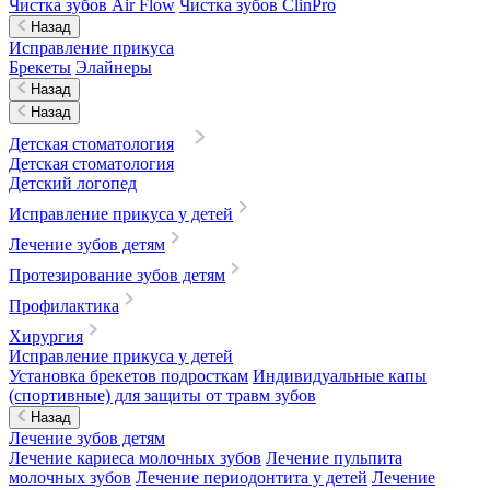
Чистка зубов Air Flow
Чистка зубов ClinPro
Назад
Исправление прикуса
Брекеты
Элайнеры
Назад
Назад
Детская стоматология
Детская стоматология
Детский логопед
Исправление прикуса у детей
Лечение зубов детям
Протезирование зубов детям
Профилактика
Хирургия
Исправление прикуса у детей
Установка брекетов подросткам
Индивидуальные капы
(спортивные) для защиты от травм зубов
Назад
Лечение зубов детям
Лечение кариеса молочных зубов
Лечение пульпита
молочных зубов
Лечение периодонтита у детей
Лечение