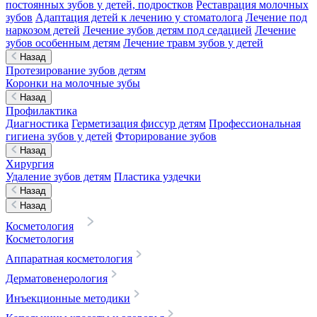
постоянных зубов у детей, подростков
Реставрация молочных
зубов
Адаптация детей к лечению у стоматолога
Лечение под
наркозом детей
Лечение зубов детям под седацией
Лечение
зубов особенным детям
Лечение травм зубов у детей
Назад
Протезирование зубов детям
Коронки на молочные зубы
Назад
Профилактика
Диагностика
Герметизация фиссур детям
Профессиональная
гигиена зубов у детей
Фторирование зубов
Назад
Хирургия
Удаление зубов детям
Пластика уздечки
Назад
Назад
Косметология
Косметология
Аппаратная косметология
Дерматовенерология
Инъекционные методики