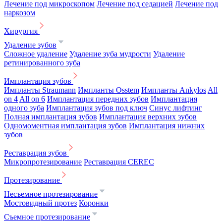
Лечение под микроскопом
Лечение под седацией
Лечение под
наркозом
Хирургия
Удаление зубов
Сложное удаление
Удаление зуба мудрости
Удаление
ретинированного зуба
Имплантация зубов
Импланты Straumann
Импланты Osstem
Импланты Ankylos
All
on 4
All on 6
Имплантация передних зубов
Имплантация
одного зуба
Имплантация зубов под ключ
Синус лифтинг
Полная имплантация зубов
Имплантация верхних зубов
Одномоментная имплантация зубов
Имплантация нижних
зубов
Реставрация зубов
Микропротезирование
Реставрация CEREC
Протезирование
Несъемное протезирование
Мостовидный протез
Коронки
Съемное протезирование