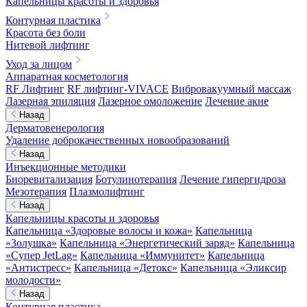
Капельницы красоты и здоровья
Контурная пластика
Красота без боли
Нитевой лифтинг
Уход за лицом
Аппаратная косметология
RF Лифтинг
RF лифтинг-VIVACE
Вибровакуумный массаж
Лазерная эпиляция
Лазерное омоложение
Лечение акне
Назад
Дерматовенерология
Удаление доброкачественных новообразований
Назад
Инъекционные методики
Биоревитализация
Ботулинотерапия
Лечение гипергидроза
Мезотерапия
Плазмолифтинг
Назад
Капельницы красоты и здоровья
Капельница «Здоровые волосы и кожа»
Капельница
«Золушка»
Капельница «Энергетический заряд»
Капельница
«Супер JetLag»
Капельница «Иммунитет»
Капельница
«Антистресс»
Капельница «Детокс»
Капельница «Эликсир
молодости»
Назад
Контурная пластика