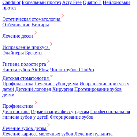
Candulor
Бюгельный протез
Acry Free
QuattroTi
Нейлоновый
протез
Эстетическая стоматология
Отбеливание
Виниры
Лечение десен
Исправление прикуса
Элайнеры
Брекеты
Гигиена полости рта
Чистка зубов Air Flow
Чистка зубов ClinPro
Детская стоматология
Профилактика
Лечение зубов детям
Исправление прикуса у
детей
Детский логопед
Хирургия
Протезирование зубов
детям
Профилактика
Диагностика
Герметизация фиссур детям
Профессиональная
гигиена зубов у детей
Фторирование зубов
Лечение зубов детям
Лечение кариеса молочных зубов
Лечение пульпита