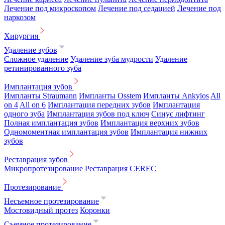
Лечение под микроскопом
Лечение под седацией
Лечение под
наркозом
Хирургия
Удаление зубов
Сложное удаление
Удаление зуба мудрости
Удаление
ретинированного зуба
Имплантация зубов
Импланты Straumann
Импланты Osstem
Импланты Ankylos
All
on 4
All on 6
Имплантация передних зубов
Имплантация
одного зуба
Имплантация зубов под ключ
Синус лифтинг
Полная имплантация зубов
Имплантация верхних зубов
Одномоментная имплантация зубов
Имплантация нижних
зубов
Реставрация зубов
Микропротезирование
Реставрация CEREC
Протезирование
Несъемное протезирование
Мостовидный протез
Коронки
Съемное протезирование