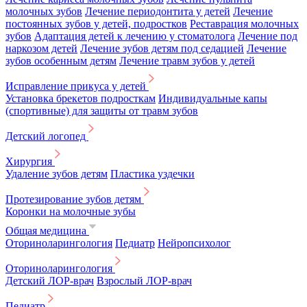
молочных зубов
Лечение периодонтита у детей
Лечение
постоянных зубов у детей, подростков
Реставрация молочных
зубов
Адаптация детей к лечению у стоматолога
Лечение под
наркозом детей
Лечение зубов детям под седацией
Лечение
зубов особенным детям
Лечение травм зубов у детей
Исправление прикуса у детей
Установка брекетов подросткам
Индивидуальные капы
(спортивные) для защиты от травм зубов
Детский логопед
Хирургия
Удаление зубов детям
Пластика уздечки
Протезирование зубов детям
Коронки на молочные зубы
Общая медицина
Оториноларингология
Педиатр
Нейропсихолог
Оториноларингология
Детский ЛОР-врач
Взрослый ЛОР-врач
Педиатр