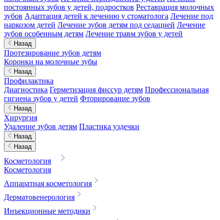
постоянных зубов у детей, подростков
Реставрация молочных
зубов
Адаптация детей к лечению у стоматолога
Лечение под
наркозом детей
Лечение зубов детям под седацией
Лечение
зубов особенным детям
Лечение травм зубов у детей
Назад
Протезирование зубов детям
Коронки на молочные зубы
Назад
Профилактика
Диагностика
Герметизация фиссур детям
Профессиональная
гигиена зубов у детей
Фторирование зубов
Назад
Хирургия
Удаление зубов детям
Пластика уздечки
Назад
Назад
Косметология
Косметология
Аппаратная косметология
Дерматовенерология
Инъекционные методики