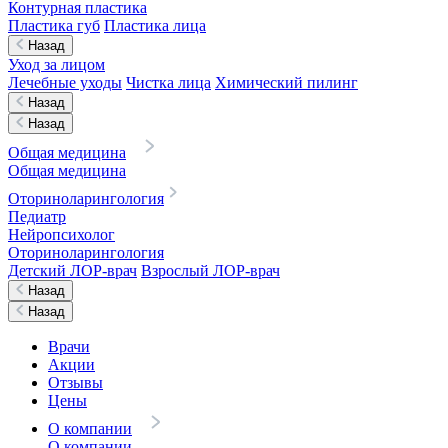
Контурная пластика
Пластика губ
Пластика лица
Назад
Уход за лицом
Лечебные уходы
Чистка лица
Химический пилинг
Назад
Назад
Общая медицина
Общая медицина
Оториноларингология
Педиатр
Нейропсихолог
Оториноларингология
Детский ЛОР-врач
Взрослый ЛОР-врач
Назад
Назад
Врачи
Акции
Отзывы
Цены
О компании
О компании