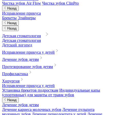
Чистка зубов Air Flow
Чистка зубов ClinPro
Назад
Исправление прикуса
Брекеты
Элайнеры
Назад
Назад
Детская стоматология
Детская стоматология
Детский логопед
Исправление прикуса у детей
Лечение зубов детям
Протезирование зубов детям
Профилактика
Хирургия
Исправление прикуса у детей
Установка брекетов подросткам
Индивидуальные капы
(спортивные) для защиты от травм зубов
Назад
Лечение зубов детям
Лечение кариеса молочных зубов
Лечение пульпита
молочных зубов
Лечение периодонтита у детей
Лечение