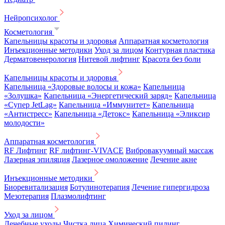
Нейропсихолог
Косметология
Капельницы красоты и здоровья
Аппаратная косметология
Инъекционные методики
Уход за лицом
Контурная пластика
Дерматовенерология
Нитевой лифтинг
Красота без боли
Капельницы красоты и здоровья
Капельница «Здоровые волосы и кожа»
Капельница
«Золушка»
Капельница «Энергетический заряд»
Капельница
«Супер JetLag»
Капельница «Иммунитет»
Капельница
«Антистресс»
Капельница «Детокс»
Капельница «Эликсир
молодости»
Аппаратная косметология
RF Лифтинг
RF лифтинг-VIVACE
Вибровакуумный массаж
Лазерная эпиляция
Лазерное омоложение
Лечение акне
Инъекционные методики
Биоревитализация
Ботулинотерапия
Лечение гипергидроза
Мезотерапия
Плазмолифтинг
Уход за лицом
Лечебные уходы
Чистка лица
Химический пилинг