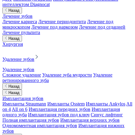
интеллектом Diagnocat
Назад
Лечение зубов
Лечение кариеса
Лечение периодонтита
Лечение под
микроскопом
Лечение под наркозом
Лечение под седацией
Лечение пульпита
Назад
Хирургия
Удаление зубов
Удаление зубов
Сложное удаление
Удаление зуба мудрости
Удаление
ретинированного зуба
Назад
Назад
Имплантация зубов
Импланты Straumann
Импланты Osstem
Импланты Ankylos
All
on 4
All on 6
Имплантация передних зубов
Имплантация
одного зуба
Имплантация зубов под ключ
Синус лифтинг
Полная имплантация зубов
Имплантация верхних зубов
Одномоментная имплантация зубов
Имплантация нижних
зубов