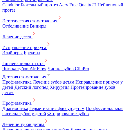
Candulor
Бюгельный протез
Acry Free
QuattroTi
Нейлоновый
протез
Эстетическая стоматология
Отбеливание
Виниры
Лечение десен
Исправление прикуса
Элайнеры
Брекеты
Гигиена полости рта
Чистка зубов Air Flow
Чистка зубов ClinPro
Детская стоматология
Профилактика
Лечение зубов детям
Исправление прикуса у
детей
Детский логопед
Хирургия
Протезирование зубов
детям
Профилактика
Диагностика
Герметизация фиссур детям
Профессиональная
гигиена зубов у детей
Фторирование зубов
Лечение зубов детям
Лечение кариеса молочных зубов
Лечение пульпита