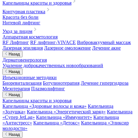
Капельницы красоты и здоровья
Контурная пластика
Красота без боли
Нитевой лифтинг
Уход за лицом
Аппаратная косметология
RF Лифтинг
RF лифтинг-VIVACE
Вибровакуумный массаж
Лазерная эпиляция
Лазерное омоложение
Лечение акне
Назад
Дерматовенерология
Удаление доброкачественных новообразований
Назад
Инъекционные методики
Биоревитализация
Ботулинотерапия
Лечение гипергидроза
Мезотерапия
Плазмолифтинг
Назад
Капельницы красоты и здоровья
Капельница «Здоровые волосы и кожа»
Капельница
«Золушка»
Капельница «Энергетический заряд»
Капельница
«Супер JetLag»
Капельница «Иммунитет»
Капельница
«Антистресс»
Капельница «Детокс»
Капельница «Эликсир
молодости»
Назад