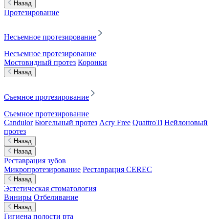
Назад
Протезирование
Несъемное протезирование
Несъемное протезирование
Мостовидный протез
Коронки
Назад
Съемное протезирование
Съемное протезирование
Candulor
Бюгельный протез
Acry Free
QuattroTi
Нейлоновый
протез
Назад
Назад
Реставрация зубов
Микропротезирование
Реставрация CEREC
Назад
Эстетическая стоматология
Виниры
Отбеливание
Назад
Гигиена полости рта