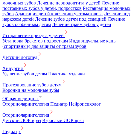
молочных зубов
Лечение периодонтита у детей
Лечение
постоянных зубов у детей, подростков
Реставрация молочных
зубов
Адаптация детей к лечению у стоматолога
Лечение под
наркозом детей
Лечение зубов детям под седацией
Лечение
зубов особенным детям
Лечение травм зубов у детей
Исправление прикуса у детей
Установка брекетов подросткам
Индивидуальные капы
(спортивные) для защиты от травм зубов
Детский логопед
Хирургия
Удаление зубов детям
Пластика уздечки
Протезирование зубов детям
Коронки на молочные зубы
Общая медицина
Оториноларингология
Педиатр
Нейропсихолог
Оториноларингология
Детский ЛОР-врач
Взрослый ЛОР-врач
Педиатр