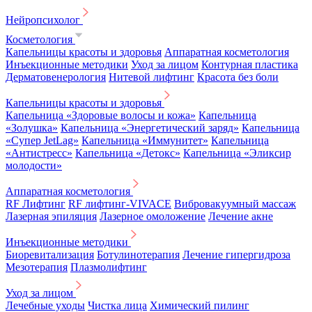
Нейропсихолог
Косметология
Капельницы красоты и здоровья
Аппаратная косметология
Инъекционные методики
Уход за лицом
Контурная пластика
Дерматовенерология
Нитевой лифтинг
Красота без боли
Капельницы красоты и здоровья
Капельница «Здоровые волосы и кожа»
Капельница
«Золушка»
Капельница «Энергетический заряд»
Капельница
«Супер JetLag»
Капельница «Иммунитет»
Капельница
«Антистресс»
Капельница «Детокс»
Капельница «Эликсир
молодости»
Аппаратная косметология
RF Лифтинг
RF лифтинг-VIVACE
Вибровакуумный массаж
Лазерная эпиляция
Лазерное омоложение
Лечение акне
Инъекционные методики
Биоревитализация
Ботулинотерапия
Лечение гипергидроза
Мезотерапия
Плазмолифтинг
Уход за лицом
Лечебные уходы
Чистка лица
Химический пилинг