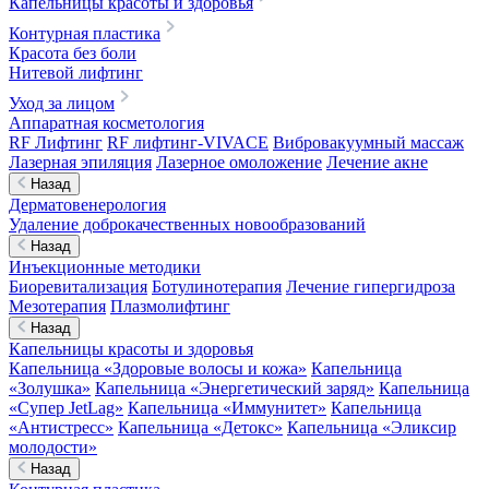
Капельницы красоты и здоровья
Контурная пластика
Красота без боли
Нитевой лифтинг
Уход за лицом
Аппаратная косметология
RF Лифтинг
RF лифтинг-VIVACE
Вибровакуумный массаж
Лазерная эпиляция
Лазерное омоложение
Лечение акне
Назад
Дерматовенерология
Удаление доброкачественных новообразований
Назад
Инъекционные методики
Биоревитализация
Ботулинотерапия
Лечение гипергидроза
Мезотерапия
Плазмолифтинг
Назад
Капельницы красоты и здоровья
Капельница «Здоровые волосы и кожа»
Капельница
«Золушка»
Капельница «Энергетический заряд»
Капельница
«Супер JetLag»
Капельница «Иммунитет»
Капельница
«Антистресс»
Капельница «Детокс»
Капельница «Эликсир
молодости»
Назад