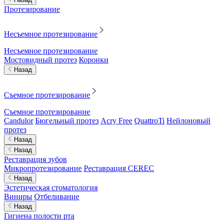
Протезирование
Несъемное протезирование
Несъемное протезирование
Мостовидный протез
Коронки
Назад
Съемное протезирование
Съемное протезирование
Candulor
Бюгельный протез
Acry Free
QuattroTi
Нейлоновый
протез
Назад
Назад
Реставрация зубов
Микропротезирование
Реставрация CEREC
Назад
Эстетическая стоматология
Виниры
Отбеливание
Назад
Гигиена полости рта