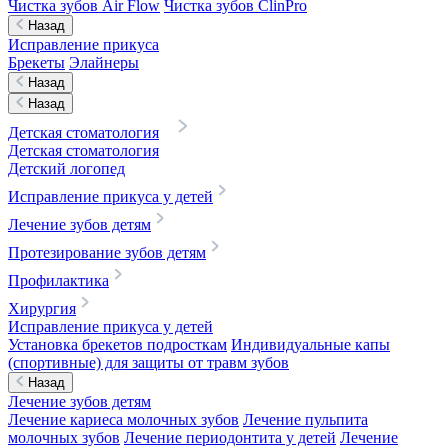
Чистка зубов Air Flow
Чистка зубов ClinPro
Назад
Исправление прикуса
Брекеты
Элайнеры
Назад
Назад
Детская стоматология
Детская стоматология
Детский логопед
Исправление прикуса у детей
Лечение зубов детям
Протезирование зубов детям
Профилактика
Хирургия
Исправление прикуса у детей
Установка брекетов подросткам
Индивидуальные капы
(спортивные) для защиты от травм зубов
Назад
Лечение зубов детям
Лечение кариеса молочных зубов
Лечение пульпита
молочных зубов
Лечение периодонтита у детей
Лечение