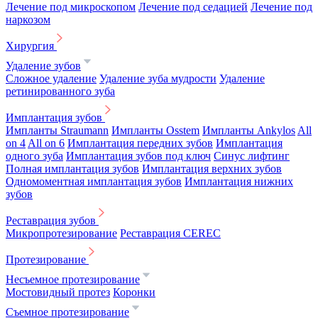
Лечение под микроскопом
Лечение под седацией
Лечение под
наркозом
Хирургия
Удаление зубов
Сложное удаление
Удаление зуба мудрости
Удаление
ретинированного зуба
Имплантация зубов
Импланты Straumann
Импланты Osstem
Импланты Ankylos
All
on 4
All on 6
Имплантация передних зубов
Имплантация
одного зуба
Имплантация зубов под ключ
Синус лифтинг
Полная имплантация зубов
Имплантация верхних зубов
Одномоментная имплантация зубов
Имплантация нижних
зубов
Реставрация зубов
Микропротезирование
Реставрация CEREC
Протезирование
Несъемное протезирование
Мостовидный протез
Коронки
Съемное протезирование