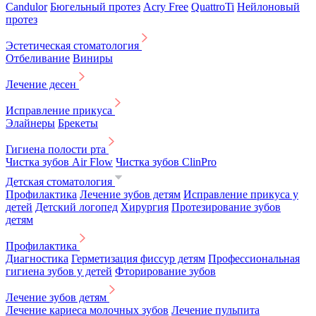
Candulor
Бюгельный протез
Acry Free
QuattroTi
Нейлоновый
протез
Эстетическая стоматология
Отбеливание
Виниры
Лечение десен
Исправление прикуса
Элайнеры
Брекеты
Гигиена полости рта
Чистка зубов Air Flow
Чистка зубов ClinPro
Детская стоматология
Профилактика
Лечение зубов детям
Исправление прикуса у
детей
Детский логопед
Хирургия
Протезирование зубов
детям
Профилактика
Диагностика
Герметизация фиссур детям
Профессиональная
гигиена зубов у детей
Фторирование зубов
Лечение зубов детям
Лечение кариеса молочных зубов
Лечение пульпита