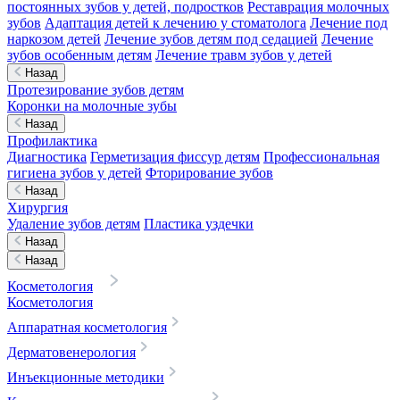
постоянных зубов у детей, подростков
Реставрация молочных
зубов
Адаптация детей к лечению у стоматолога
Лечение под
наркозом детей
Лечение зубов детям под седацией
Лечение
зубов особенным детям
Лечение травм зубов у детей
Назад
Протезирование зубов детям
Коронки на молочные зубы
Назад
Профилактика
Диагностика
Герметизация фиссур детям
Профессиональная
гигиена зубов у детей
Фторирование зубов
Назад
Хирургия
Удаление зубов детям
Пластика уздечки
Назад
Назад
Косметология
Косметология
Аппаратная косметология
Дерматовенерология
Инъекционные методики