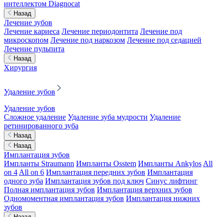
интеллектом Diagnocat
Назад
Лечение зубов
Лечение кариеса
Лечение периодонтита
Лечение под
микроскопом
Лечение под наркозом
Лечение под седацией
Лечение пульпита
Назад
Хирургия
Удаление зубов
Удаление зубов
Сложное удаление
Удаление зуба мудрости
Удаление
ретинированного зуба
Назад
Назад
Имплантация зубов
Импланты Straumann
Импланты Osstem
Импланты Ankylos
All
on 4
All on 6
Имплантация передних зубов
Имплантация
одного зуба
Имплантация зубов под ключ
Синус лифтинг
Полная имплантация зубов
Имплантация верхних зубов
Одномоментная имплантация зубов
Имплантация нижних
зубов
Назад