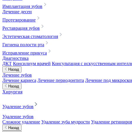
Имплантация зубов
Лечение десен
Протезирование
Реставрация зубов
Эстетическая стоматология
Гигиена полости рта
Исправление прикуса
Диагностика
ДКТ
Консилиум врачей
Консультация с искусственным интелле
Назад
Лечение зубов
Лечение кариеса
Лечение периодонтита
Лечение под микроск
Назад
Хирургия
Удаление зубов
Удаление зубов
Сложное удаление
Удаление зуба мудрости
Удаление ретиниров
Назад