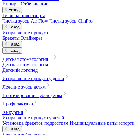
Виниры
Отбеливание
Назад
Гигиена полости рта
Чистка зубов Air Flow
Чистка зубов ClinPro
Назад
Исправление прикуса
Брекеты
Элайнеры
Назад
Назад
Детская стоматология
Детская стоматология
Детский логопед
Исправление прикуса у детей
Лечение зубов детям
Протезирование зубов детям
Профилактика
Хирургия
Исправление прикуса у детей
Установка брекетов подросткам
Индивидуальные капы (спортив
Назад
Лечение зубов детям