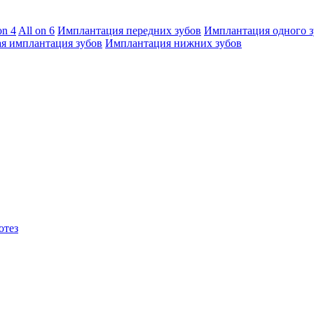
on 4
All on 6
Имплантация передних зубов
Имплантация одного з
я имплантация зубов
Имплантация нижних зубов
отез