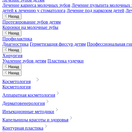
Лечение кариеса молочных зубов
Лечение пульпита молочных 
детей к лечению у стоматолога
Лечение под наркозом детей
Ле
Назад
Протезирование зубов детям
Коронки на молочные зубы
Назад
Профилактика
Диагностика
Герметизация фиссур детям
Профессиональная гиг
Назад
Хирургия
Удаление зубов детям
Пластика уздечки
Назад
Назад
Косметология
Косметология
Аппаратная косметология
Дерматовенерология
Инъекционные методики
Капельницы красоты и здоровья
Контурная пластика