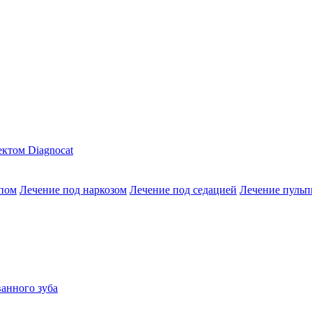
ктом Diagnocat
опом
Лечение под наркозом
Лечение под седацией
Лечение пульп
анного зуба