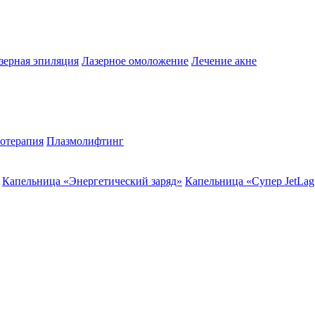
зерная эпиляция
Лазерное омоложение
Лечение акне
отерапия
Плазмолифтинг
Капельница «Энергетический заряд»
Капельница «Супер JetLag