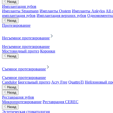
Назад
Имплантация зубов
Импланты Straumann
Импланты Osstem
Импланты Ankylos
All 
имплантация зубов
Имплантация верхних зубов
Одномоментна
Назад
Протезирование
Несъемное протезирование
Несъемное протезирование
Мостовидный протез
Коронки
Назад
Съемное протезирование
Съемное протезирование
Candulor
Бюгельный протез
Acry Free
QuattroTi
Нейлоновый пр
Назад
Назад
Реставрация зубов
Микропротезирование
Реставрация CEREC
Назад
Эстетическая стоматология