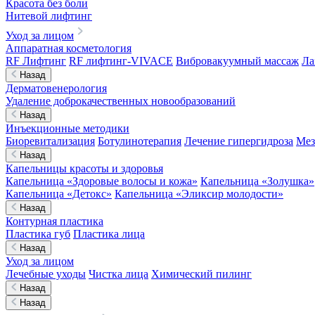
Красота без боли
Нитевой лифтинг
Уход за лицом
Аппаратная косметология
RF Лифтинг
RF лифтинг-VIVACE
Вибровакуумный массаж
Ла
Назад
Дерматовенерология
Удаление доброкачественных новообразований
Назад
Инъекционные методики
Биоревитализация
Ботулинотерапия
Лечение гипергидроза
Мез
Назад
Капельницы красоты и здоровья
Капельница «Здоровые волосы и кожа»
Капельница «Золушка»
Капельница «Детокс»
Капельница «Эликсир молодости»
Назад
Контурная пластика
Пластика губ
Пластика лица
Назад
Уход за лицом
Лечебные уходы
Чистка лица
Химический пилинг
Назад
Назад