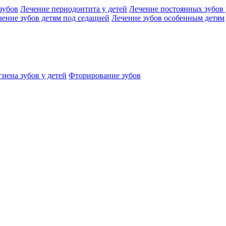
зубов
Лечение периодонтита у детей
Лечение постоянных зубов 
чение зубов детям под седацией
Лечение зубов особенным детям
иена зубов у детей
Фторирование зубов