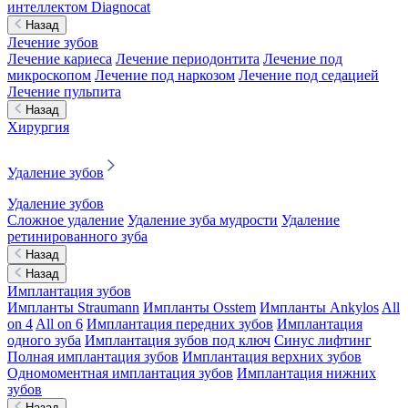
интеллектом Diagnocat
Назад
Лечение зубов
Лечение кариеса
Лечение периодонтита
Лечение под
микроскопом
Лечение под наркозом
Лечение под седацией
Лечение пульпита
Назад
Хирургия
Удаление зубов
Удаление зубов
Сложное удаление
Удаление зуба мудрости
Удаление
ретинированного зуба
Назад
Назад
Имплантация зубов
Импланты Straumann
Импланты Osstem
Импланты Ankylos
All
on 4
All on 6
Имплантация передних зубов
Имплантация
одного зуба
Имплантация зубов под ключ
Синус лифтинг
Полная имплантация зубов
Имплантация верхних зубов
Одномоментная имплантация зубов
Имплантация нижних
зубов
Назад