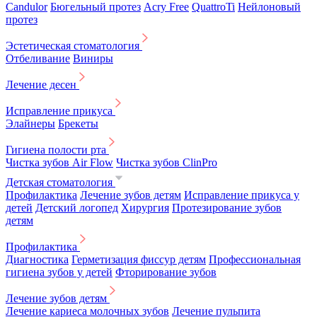
Candulor
Бюгельный протез
Acry Free
QuattroTi
Нейлоновый
протез
Эстетическая стоматология
Отбеливание
Виниры
Лечение десен
Исправление прикуса
Элайнеры
Брекеты
Гигиена полости рта
Чистка зубов Air Flow
Чистка зубов ClinPro
Детская стоматология
Профилактика
Лечение зубов детям
Исправление прикуса у
детей
Детский логопед
Хирургия
Протезирование зубов
детям
Профилактика
Диагностика
Герметизация фиссур детям
Профессиональная
гигиена зубов у детей
Фторирование зубов
Лечение зубов детям
Лечение кариеса молочных зубов
Лечение пульпита