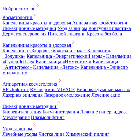
Нейропсихолог
Косметология
Капельницы красоты и здоровья
Аппаратная косметология
Инъекционные методики
Уход за лицом
Контурная пластика
Дерматовенерология
Нитевой лифтинг
Красота без боли
Капельницы красоты и здоровья
Капельница «Здоровые волосы и кожа»
Капельница
«Золушка»
Капельница «Энергетический заряд»
Капельница
«Супер JetLag»
Капельница «Иммунитет»
Капельница
«Антистресс»
Капельница «Детокс»
Капельница «Эликсир
молодости»
Аппаратная косметология
RF Лифтинг
RF лифтинг-VIVACE
Вибровакуумный массаж
Лазерная эпиляция
Лазерное омоложение
Лечение акне
Инъекционные методики
Биоревитализация
Ботулинотерапия
Лечение гипергидроза
Мезотерапия
Плазмолифтинг
Уход за лицом
Лечебные уходы
Чистка лица
Химический пилинг