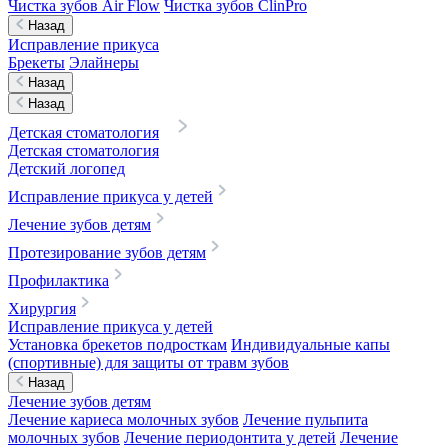
Чистка зубов Air Flow
Чистка зубов ClinPro
Назад
Исправление прикуса
Брекеты
Элайнеры
Назад
Назад
Детская стоматология
Детская стоматология
Детский логопед
Исправление прикуса у детей
Лечение зубов детям
Протезирование зубов детям
Профилактика
Хирургия
Исправление прикуса у детей
Установка брекетов подросткам
Индивидуальные капы
(спортивные) для защиты от травм зубов
Назад
Лечение зубов детям
Лечение кариеса молочных зубов
Лечение пульпита
молочных зубов
Лечение периодонтита у детей
Лечение