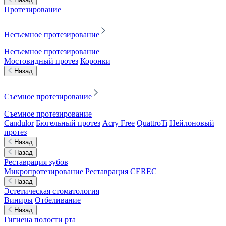
Протезирование
Несъемное протезирование
Несъемное протезирование
Мостовидный протез
Коронки
Назад
Съемное протезирование
Съемное протезирование
Candulor
Бюгельный протез
Acry Free
QuattroTi
Нейлоновый
протез
Назад
Назад
Реставрация зубов
Микропротезирование
Реставрация CEREC
Назад
Эстетическая стоматология
Виниры
Отбеливание
Назад
Гигиена полости рта