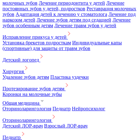
молочных зубов
Лечение периодонтита у детей
Лечение
постоянных зубов у детей, подростков
Реставрация молочных
зубов
Адаптация детей к лечению у стоматолога
Лечение под
наркозом детей
Лечение зубов детям под седацией
Лечение
зубов особенным детям
Лечение травм зубов у детей
Исправление прикуса у детей
Установка брекетов подросткам
Индивидуальные капы
(спортивные) для защиты от травм зубов
Детский логопед
Хирургия
Удаление зубов детям
Пластика уздечки
Протезирование зубов детям
Коронки на молочные зубы
Общая медицина
Оториноларингология
Педиатр
Нейропсихолог
Оториноларингология
Детский ЛОР-врач
Взрослый ЛОР-врач
Педиатр