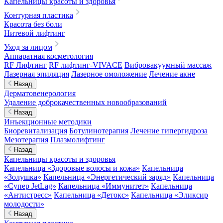
Капельницы красоты и здоровья
Контурная пластика
Красота без боли
Нитевой лифтинг
Уход за лицом
Аппаратная косметология
RF Лифтинг
RF лифтинг-VIVACE
Вибровакуумный массаж
Лазерная эпиляция
Лазерное омоложение
Лечение акне
Назад
Дерматовенерология
Удаление доброкачественных новообразований
Назад
Инъекционные методики
Биоревитализация
Ботулинотерапия
Лечение гипергидроза
Мезотерапия
Плазмолифтинг
Назад
Капельницы красоты и здоровья
Капельница «Здоровые волосы и кожа»
Капельница
«Золушка»
Капельница «Энергетический заряд»
Капельница
«Супер JetLag»
Капельница «Иммунитет»
Капельница
«Антистресс»
Капельница «Детокс»
Капельница «Эликсир
молодости»
Назад