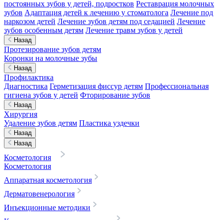
постоянных зубов у детей, подростков
Реставрация молочных
зубов
Адаптация детей к лечению у стоматолога
Лечение под
наркозом детей
Лечение зубов детям под седацией
Лечение
зубов особенным детям
Лечение травм зубов у детей
Назад
Протезирование зубов детям
Коронки на молочные зубы
Назад
Профилактика
Диагностика
Герметизация фиссур детям
Профессиональная
гигиена зубов у детей
Фторирование зубов
Назад
Хирургия
Удаление зубов детям
Пластика уздечки
Назад
Назад
Косметология
Косметология
Аппаратная косметология
Дерматовенерология
Инъекционные методики