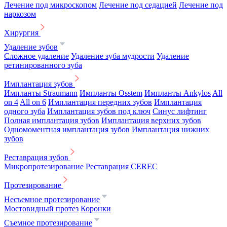
Лечение под микроскопом
Лечение под седацией
Лечение под
наркозом
Хирургия
Удаление зубов
Сложное удаление
Удаление зуба мудрости
Удаление
ретинированного зуба
Имплантация зубов
Импланты Straumann
Импланты Osstem
Импланты Ankylos
All
on 4
All on 6
Имплантация передних зубов
Имплантация
одного зуба
Имплантация зубов под ключ
Синус лифтинг
Полная имплантация зубов
Имплантация верхних зубов
Одномоментная имплантация зубов
Имплантация нижних
зубов
Реставрация зубов
Микропротезирование
Реставрация CEREC
Протезирование
Несъемное протезирование
Мостовидный протез
Коронки
Съемное протезирование