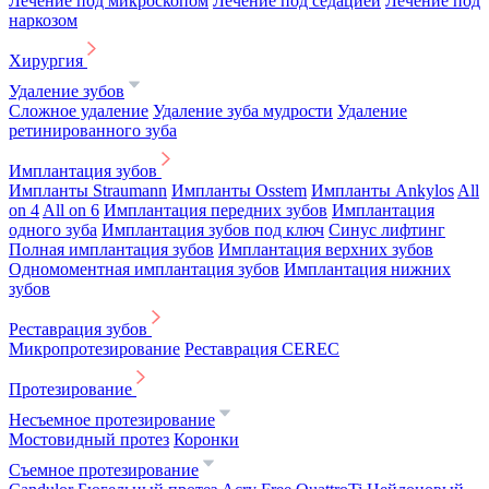
Лечение под микроскопом
Лечение под седацией
Лечение под
наркозом
Хирургия
Удаление зубов
Сложное удаление
Удаление зуба мудрости
Удаление
ретинированного зуба
Имплантация зубов
Импланты Straumann
Импланты Osstem
Импланты Ankylos
All
on 4
All on 6
Имплантация передних зубов
Имплантация
одного зуба
Имплантация зубов под ключ
Синус лифтинг
Полная имплантация зубов
Имплантация верхних зубов
Одномоментная имплантация зубов
Имплантация нижних
зубов
Реставрация зубов
Микропротезирование
Реставрация CEREC
Протезирование
Несъемное протезирование
Мостовидный протез
Коронки
Съемное протезирование