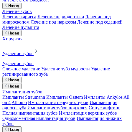
Назад
Лечение зубов
Лечение кариеса
Лечение периодонтита
Лечение под
микроскопом
Лечение под наркозом
Лечение под седацией
Лечение пульпита
Назад
Хирургия
Удаление зубов
Удаление зубов
Сложное удаление
Удаление зуба мудрости
Удаление
ретинированного зуба
Назад
Назад
Имплантация зубов
Импланты Straumann
Импланты Osstem
Импланты Ankylos
All
on 4
All on 6
Имплантация передних зубов
Имплантация
одного зуба
Имплантация зубов под ключ
Синус лифтинг
Полная имплантация зубов
Имплантация верхних зубов
Одномоментная имплантация зубов
Имплантация нижних
зубов
Назад