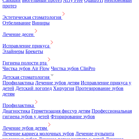
Candulor
Бюгельный протез
Acry Free
QuattroTi
Нейлоновый
протез
Эстетическая стоматология
Отбеливание
Виниры
Лечение десен
Исправление прикуса
Элайнеры
Брекеты
Гигиена полости рта
Чистка зубов Air Flow
Чистка зубов ClinPro
Детская стоматология
Профилактика
Лечение зубов детям
Исправление прикуса у
детей
Детский логопед
Хирургия
Протезирование зубов
детям
Профилактика
Диагностика
Герметизация фиссур детям
Профессиональная
гигиена зубов у детей
Фторирование зубов
Лечение зубов детям
Лечение кариеса молочных зубов
Лечение пульпита