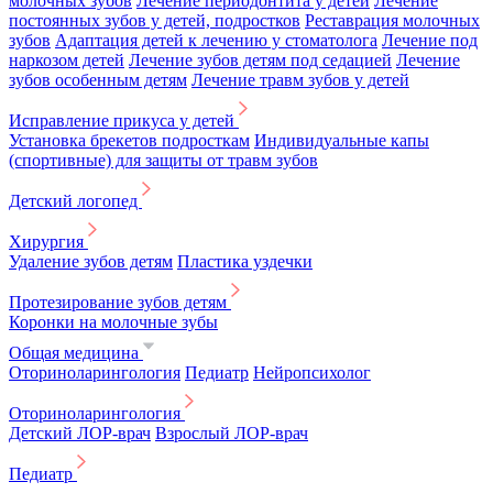
молочных зубов
Лечение периодонтита у детей
Лечение
постоянных зубов у детей, подростков
Реставрация молочных
зубов
Адаптация детей к лечению у стоматолога
Лечение под
наркозом детей
Лечение зубов детям под седацией
Лечение
зубов особенным детям
Лечение травм зубов у детей
Исправление прикуса у детей
Установка брекетов подросткам
Индивидуальные капы
(спортивные) для защиты от травм зубов
Детский логопед
Хирургия
Удаление зубов детям
Пластика уздечки
Протезирование зубов детям
Коронки на молочные зубы
Общая медицина
Оториноларингология
Педиатр
Нейропсихолог
Оториноларингология
Детский ЛОР-врач
Взрослый ЛОР-врач
Педиатр