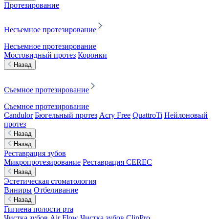
Протезирование
Несъемное протезирование
Несъемное протезирование
Мостовидный протез
Коронки
Назад
Съемное протезирование
Съемное протезирование
Candulor
Бюгельный протез
Acry Free
QuattroTi
Нейлоновый
протез
Назад
Назад
Реставрация зубов
Микропротезирование
Реставрация CEREC
Назад
Эстетическая стоматология
Виниры
Отбеливание
Назад
Гигиена полости рта
Чистка зубов Air Flow
Чистка зубов ClinPro