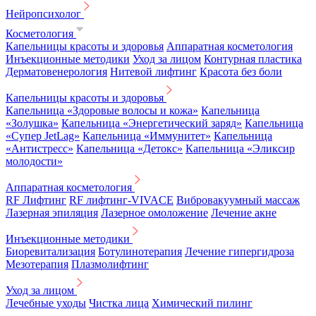
Нейропсихолог
Косметология
Капельницы красоты и здоровья
Аппаратная косметология
Инъекционные методики
Уход за лицом
Контурная пластика
Дерматовенерология
Нитевой лифтинг
Красота без боли
Капельницы красоты и здоровья
Капельница «Здоровые волосы и кожа»
Капельница
«Золушка»
Капельница «Энергетический заряд»
Капельница
«Супер JetLag»
Капельница «Иммунитет»
Капельница
«Антистресс»
Капельница «Детокс»
Капельница «Эликсир
молодости»
Аппаратная косметология
RF Лифтинг
RF лифтинг-VIVACE
Вибровакуумный массаж
Лазерная эпиляция
Лазерное омоложение
Лечение акне
Инъекционные методики
Биоревитализация
Ботулинотерапия
Лечение гипергидроза
Мезотерапия
Плазмолифтинг
Уход за лицом
Лечебные уходы
Чистка лица
Химический пилинг