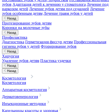
зубов
Адаптация детей к лечению у стоматолога
Лечение под
наркозом детей
Лечение зубов детям под седацией
Лечение
зубов особенным детям
Лечение травм зубов у детей
Назад
Протезирование зубов детям
Коронки на молочные зубы
Назад
Профилактика
Диагностика
Герметизация фиссур детям
Профессиональная
гигиена зубов у детей
Фторирование зубов
Назад
Хирургия
Удаление зубов детям
Пластика уздечки
Назад
Назад
Косметология
Косметология
Аппаратная косметология
Дерматовенерология
Инъекционные методики
Капельницы красоты и здоровья