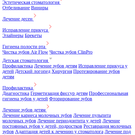
Эстетическая стоматология
Отбеливание
Виниры
Лечение десен
Исправление прикуса
Элайнеры
Брекеты
Гигиена полости рта
Чистка зубов Air Flow
Чистка зубов ClinPro
Детская стоматология
Профилактика
Лечение зубов детям
Исправление прикуса у
детей
Детский логопед
Хирургия
Протезирование зубов
детям
Профилактика
Диагностика
Герметизация фиссур детям
Профессиональная
гигиена зубов у детей
Фторирование зубов
Лечение зубов детям
Лечение кариеса молочных зубов
Лечение пульпита
молочных зубов
Лечение периодонтита у детей
Лечение
постоянных зубов у детей, подростков
Реставрация молочных
зубов
Адаптация детей к лечению у стоматолога
Лечение под