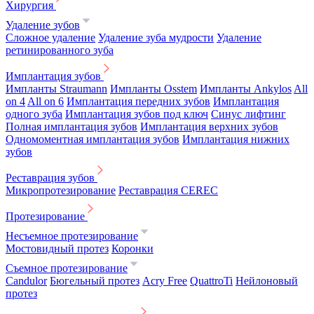
Хирургия
Удаление зубов
Сложное удаление
Удаление зуба мудрости
Удаление
ретинированного зуба
Имплантация зубов
Импланты Straumann
Импланты Osstem
Импланты Ankylos
All
on 4
All on 6
Имплантация передних зубов
Имплантация
одного зуба
Имплантация зубов под ключ
Синус лифтинг
Полная имплантация зубов
Имплантация верхних зубов
Одномоментная имплантация зубов
Имплантация нижних
зубов
Реставрация зубов
Микропротезирование
Реставрация CEREC
Протезирование
Несъемное протезирование
Мостовидный протез
Коронки
Съемное протезирование
Candulor
Бюгельный протез
Acry Free
QuattroTi
Нейлоновый
протез