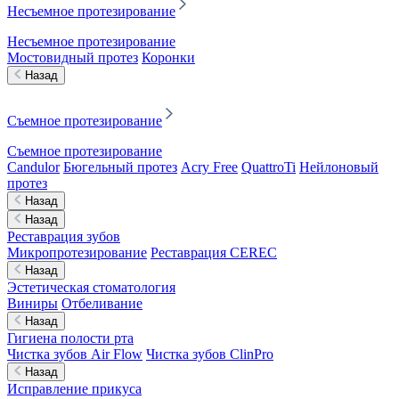
Несъемное протезирование
Несъемное протезирование
Мостовидный протез
Коронки
Назад
Съемное протезирование
Съемное протезирование
Candulor
Бюгельный протез
Acry Free
QuattroTi
Нейлоновый
протез
Назад
Назад
Реставрация зубов
Микропротезирование
Реставрация CEREC
Назад
Эстетическая стоматология
Виниры
Отбеливание
Назад
Гигиена полости рта
Чистка зубов Air Flow
Чистка зубов ClinPro
Назад
Исправление прикуса