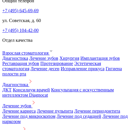
Общий телефон
+7 (495) 645-69-69
ул. Советская, д. 60
+7 (495) 104-42-00
Отдел качества
Взрослая стоматология
Диагностика
Лечение зубов
Хирургия
Имплантация зубов
Реставрация зубов
Протезирование
Эстетическая
стоматология
Лечение десен
Исправление прикуса
Гигиена
полости рта
Диагностика
ДКТ
Консилиум врачей
Консультация с искусственным
интеллектом Diagnocat
Лечение зубов
Лечение кариеса
Лечение пульпита
Лечение периодонтита
Лечение под микроскопом
Лечение под седацией
Лечение под
наркозом