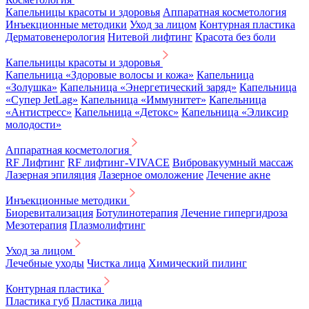
Капельницы красоты и здоровья
Аппаратная косметология
Инъекционные методики
Уход за лицом
Контурная пластика
Дерматовенерология
Нитевой лифтинг
Красота без боли
Капельницы красоты и здоровья
Капельница «Здоровые волосы и кожа»
Капельница
«Золушка»
Капельница «Энергетический заряд»
Капельница
«Супер JetLag»
Капельница «Иммунитет»
Капельница
«Антистресс»
Капельница «Детокс»
Капельница «Эликсир
молодости»
Аппаратная косметология
RF Лифтинг
RF лифтинг-VIVACE
Вибровакуумный массаж
Лазерная эпиляция
Лазерное омоложение
Лечение акне
Инъекционные методики
Биоревитализация
Ботулинотерапия
Лечение гипергидроза
Мезотерапия
Плазмолифтинг
Уход за лицом
Лечебные уходы
Чистка лица
Химический пилинг
Контурная пластика
Пластика губ
Пластика лица