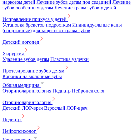
наркозом детей
Лечение зубов детям под седацией
Лечение
зубов особенным детям
Лечение травм зубов у детей
Исправление прикуса у детей
Установка брекетов подросткам
Индивидуальные капы
(спортивные) для защиты от травм зубов
Детский логопед
Хирургия
Удаление зубов детям
Пластика уздечки
Протезирование зубов детям
Коронки на молочные зубы
Общая медицина
Оториноларингология
Педиатр
Нейропсихолог
Оториноларингология
Детский ЛОР-врач
Взрослый ЛОР-врач
Педиатр
Нейропсихолог
Косметология