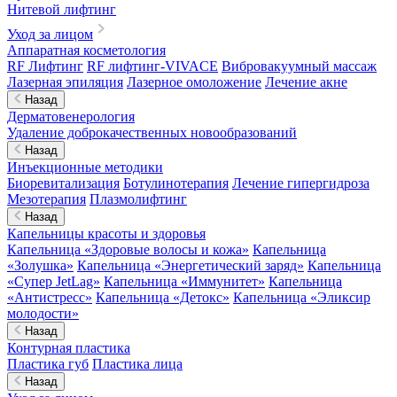
Нитевой лифтинг
Уход за лицом
Аппаратная косметология
RF Лифтинг
RF лифтинг-VIVACE
Вибровакуумный массаж
Лазерная эпиляция
Лазерное омоложение
Лечение акне
Назад
Дерматовенерология
Удаление доброкачественных новообразований
Назад
Инъекционные методики
Биоревитализация
Ботулинотерапия
Лечение гипергидроза
Мезотерапия
Плазмолифтинг
Назад
Капельницы красоты и здоровья
Капельница «Здоровые волосы и кожа»
Капельница
«Золушка»
Капельница «Энергетический заряд»
Капельница
«Супер JetLag»
Капельница «Иммунитет»
Капельница
«Антистресс»
Капельница «Детокс»
Капельница «Эликсир
молодости»
Назад
Контурная пластика
Пластика губ
Пластика лица
Назад