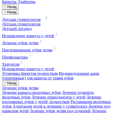
Брекеты
Элайнеры
Назад
Назад
Детская стоматология
Детская стоматология
Детский логопед
Исправление прикуса у детей
Лечение зубов детям
Протезирование зубов детям
Профилактика
Хирургия
Исправление прикуса у детей
Установка брекетов подросткам
Индивидуальные капы
(спортивные) для защиты от травм зубов
Назад
Лечение зубов детям
Лечение кариеса молочных зубов
Лечение пульпита
молочных зубов
Лечение периодонтита у детей
Лечение
постоянных зубов у детей, подростков
Реставрация молочных
зубов
Адаптация детей к лечению у стоматолога
Лечение под
наркозом детей
Лечение зубов детям под седацией
Лечение