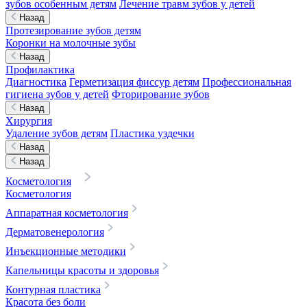
зубов особенным детям
Лечение травм зубов у детей
Назад
Протезирование зубов детям
Коронки на молочные зубы
Назад
Профилактика
Диагностика
Герметизация фиссур детям
Профессиональная
гигиена зубов у детей
Фторирование зубов
Назад
Хирургия
Удаление зубов детям
Пластика уздечки
Назад
Назад
Косметология
Косметология
Аппаратная косметология
Дерматовенерология
Инъекционные методики
Капельницы красоты и здоровья
Контурная пластика
Красота без боли