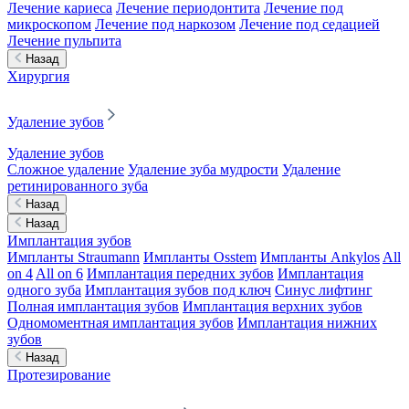
Лечение кариеса
Лечение периодонтита
Лечение под
микроскопом
Лечение под наркозом
Лечение под седацией
Лечение пульпита
Назад
Хирургия
Удаление зубов
Удаление зубов
Сложное удаление
Удаление зуба мудрости
Удаление
ретинированного зуба
Назад
Назад
Имплантация зубов
Импланты Straumann
Импланты Osstem
Импланты Ankylos
All
on 4
All on 6
Имплантация передних зубов
Имплантация
одного зуба
Имплантация зубов под ключ
Синус лифтинг
Полная имплантация зубов
Имплантация верхних зубов
Одномоментная имплантация зубов
Имплантация нижних
зубов
Назад
Протезирование