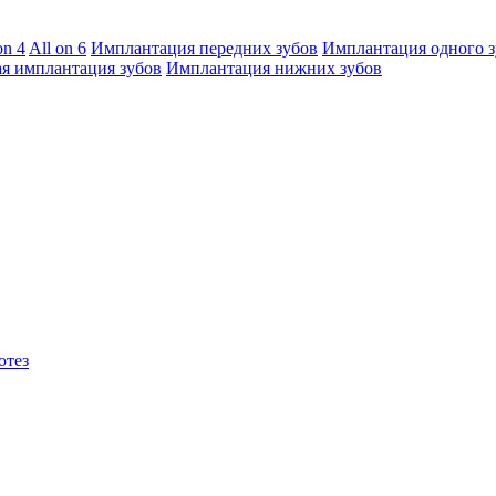
on 4
All on 6
Имплантация передних зубов
Имплантация одного з
я имплантация зубов
Имплантация нижних зубов
отез