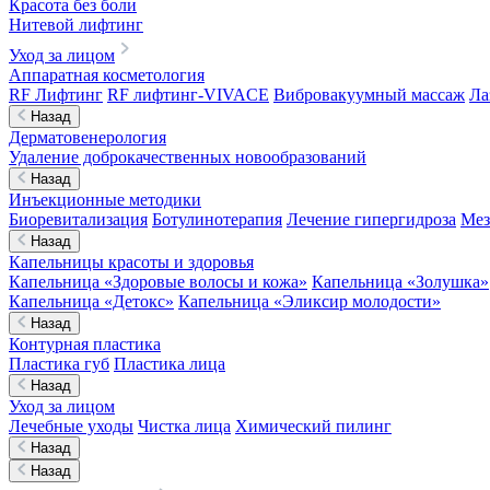
Красота без боли
Нитевой лифтинг
Уход за лицом
Аппаратная косметология
RF Лифтинг
RF лифтинг-VIVACE
Вибровакуумный массаж
Ла
Назад
Дерматовенерология
Удаление доброкачественных новообразований
Назад
Инъекционные методики
Биоревитализация
Ботулинотерапия
Лечение гипергидроза
Мез
Назад
Капельницы красоты и здоровья
Капельница «Здоровые волосы и кожа»
Капельница «Золушка»
Капельница «Детокс»
Капельница «Эликсир молодости»
Назад
Контурная пластика
Пластика губ
Пластика лица
Назад
Уход за лицом
Лечебные уходы
Чистка лица
Химический пилинг
Назад
Назад