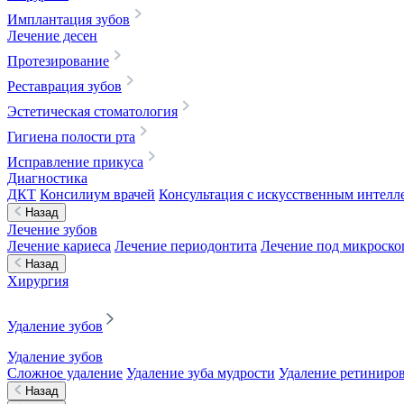
Имплантация зубов
Лечение десен
Протезирование
Реставрация зубов
Эстетическая стоматология
Гигиена полости рта
Исправление прикуса
Диагностика
ДКТ
Консилиум врачей
Консультация с искусственным интелле
Назад
Лечение зубов
Лечение кариеса
Лечение периодонтита
Лечение под микроск
Назад
Хирургия
Удаление зубов
Удаление зубов
Сложное удаление
Удаление зуба мудрости
Удаление ретиниров
Назад