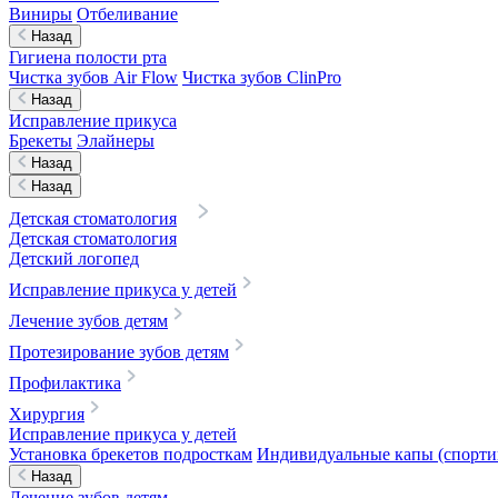
Виниры
Отбеливание
Назад
Гигиена полости рта
Чистка зубов Air Flow
Чистка зубов ClinPro
Назад
Исправление прикуса
Брекеты
Элайнеры
Назад
Назад
Детская стоматология
Детская стоматология
Детский логопед
Исправление прикуса у детей
Лечение зубов детям
Протезирование зубов детям
Профилактика
Хирургия
Исправление прикуса у детей
Установка брекетов подросткам
Индивидуальные капы (спортив
Назад
Лечение зубов детям