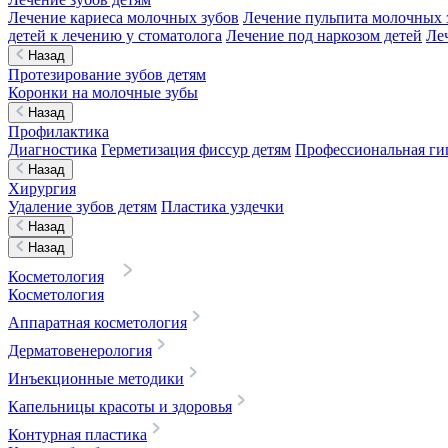
Лечение кариеса молочных зубов
Лечение пульпита молочных 
детей к лечению у стоматолога
Лечение под наркозом детей
Ле
Назад
Протезирование зубов детям
Коронки на молочные зубы
Назад
Профилактика
Диагностика
Герметизация фиссур детям
Профессиональная гиг
Назад
Хирургия
Удаление зубов детям
Пластика уздечки
Назад
Назад
Косметология
Косметология
Аппаратная косметология
Дерматовенерология
Инъекционные методики
Капельницы красоты и здоровья
Контурная пластика