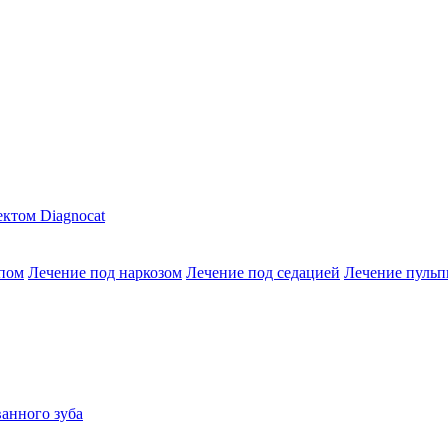
ктом Diagnocat
опом
Лечение под наркозом
Лечение под седацией
Лечение пульп
анного зуба