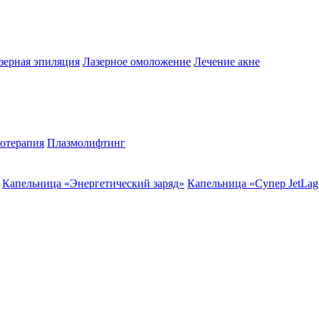
зерная эпиляция
Лазерное омоложение
Лечение акне
отерапия
Плазмолифтинг
Капельница «Энергетический заряд»
Капельница «Супер JetLag