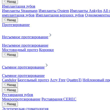
Назад
Имплантация зубов
Импланты Straumann
Импланты Osstem
Импланты Ankylos
All 
имплантация зубов
Имплантация верхних зубов
Одномоментна
Назад
Протезирование
Несъемное протезирование
Несъемное протезирование
Мостовидный протез
Коронки
Назад
Съемное протезирование
Съемное протезирование
Candulor
Бюгельный протез
Acry Free
QuattroTi
Нейлоновый пр
Назад
Назад
Реставрация зубов
Микропротезирование
Реставрация CEREC
Назад
Эстетическая стоматология