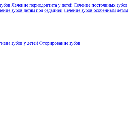
зубов
Лечение периодонтита у детей
Лечение постоянных зубов 
чение зубов детям под седацией
Лечение зубов особенным детям
иена зубов у детей
Фторирование зубов