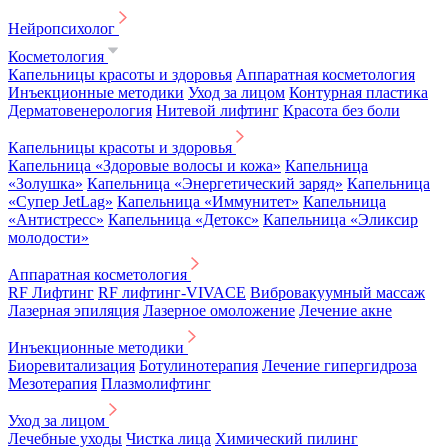
Нейропсихолог
Косметология
Капельницы красоты и здоровья
Аппаратная косметология
Инъекционные методики
Уход за лицом
Контурная пластика
Дерматовенерология
Нитевой лифтинг
Красота без боли
Капельницы красоты и здоровья
Капельница «Здоровые волосы и кожа»
Капельница
«Золушка»
Капельница «Энергетический заряд»
Капельница
«Супер JetLag»
Капельница «Иммунитет»
Капельница
«Антистресс»
Капельница «Детокс»
Капельница «Эликсир
молодости»
Аппаратная косметология
RF Лифтинг
RF лифтинг-VIVACE
Вибровакуумный массаж
Лазерная эпиляция
Лазерное омоложение
Лечение акне
Инъекционные методики
Биоревитализация
Ботулинотерапия
Лечение гипергидроза
Мезотерапия
Плазмолифтинг
Уход за лицом
Лечебные уходы
Чистка лица
Химический пилинг