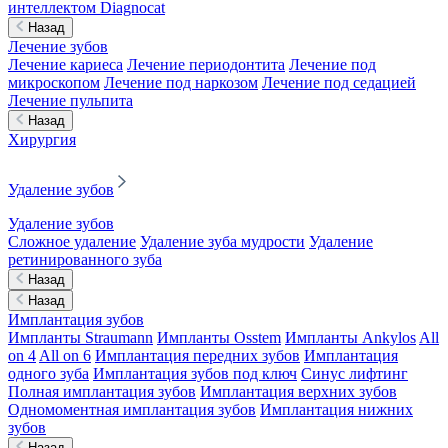
интеллектом Diagnocat
Назад
Лечение зубов
Лечение кариеса
Лечение периодонтита
Лечение под
микроскопом
Лечение под наркозом
Лечение под седацией
Лечение пульпита
Назад
Хирургия
Удаление зубов
Удаление зубов
Сложное удаление
Удаление зуба мудрости
Удаление
ретинированного зуба
Назад
Назад
Имплантация зубов
Импланты Straumann
Импланты Osstem
Импланты Ankylos
All
on 4
All on 6
Имплантация передних зубов
Имплантация
одного зуба
Имплантация зубов под ключ
Синус лифтинг
Полная имплантация зубов
Имплантация верхних зубов
Одномоментная имплантация зубов
Имплантация нижних
зубов
Назад