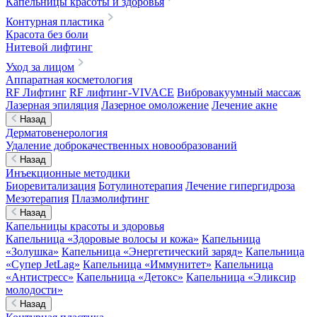
Капельницы красоты и здоровья
Контурная пластика
Красота без боли
Нитевой лифтинг
Уход за лицом
Аппаратная косметология
RF Лифтинг
RF лифтинг-VIVACE
Вибровакуумный массаж
Лазерная эпиляция
Лазерное омоложение
Лечение акне
Назад
Дерматовенерология
Удаление доброкачественных новообразований
Назад
Инъекционные методики
Биоревитализация
Ботулинотерапия
Лечение гипергидроза
Мезотерапия
Плазмолифтинг
Назад
Капельницы красоты и здоровья
Капельница «Здоровые волосы и кожа»
Капельница
«Золушка»
Капельница «Энергетический заряд»
Капельница
«Супер JetLag»
Капельница «Иммунитет»
Капельница
«Антистресс»
Капельница «Детокс»
Капельница «Эликсир
молодости»
Назад