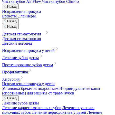
Чистка зубов Air Flow
Чистка зубов ClinPro
Назад
Исправление прикуса
Брекеты
Элайнеры
Назад
Назад
Детская стоматология
Детская стоматология
Детский логопед
Исправление прикуса у детей
Лечение зубов детям
Протезирование зубов детям
Профилактика
Хирургия
Исправление прикуса у детей
Установка брекетов подросткам
Индивидуальные капы
(спортивные) для защиты от травм зубов
Назад
Лечение зубов детям
Лечение кариеса молочных зубов
Лечение пульпита
молочных зубов
Лечение периодонтита у детей
Лечение