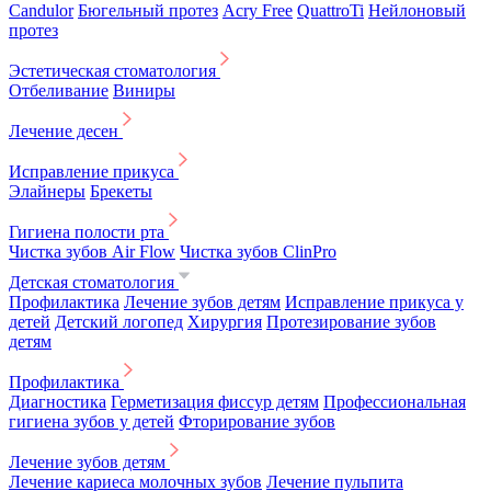
Candulor
Бюгельный протез
Acry Free
QuattroTi
Нейлоновый
протез
Эстетическая стоматология
Отбеливание
Виниры
Лечение десен
Исправление прикуса
Элайнеры
Брекеты
Гигиена полости рта
Чистка зубов Air Flow
Чистка зубов ClinPro
Детская стоматология
Профилактика
Лечение зубов детям
Исправление прикуса у
детей
Детский логопед
Хирургия
Протезирование зубов
детям
Профилактика
Диагностика
Герметизация фиссур детям
Профессиональная
гигиена зубов у детей
Фторирование зубов
Лечение зубов детям
Лечение кариеса молочных зубов
Лечение пульпита