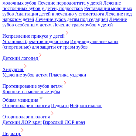
молочных зубов
Лечение периодонтита у детей
Лечение
постоянных зубов у детей, подростков
Реставрация молочных
зубов
Адаптация детей к лечению у стоматолога
Лечение под
наркозом детей
Лечение зубов детям под седацией
Лечение
зубов особенным детям
Лечение травм зубов у детей
Исправление прикуса у детей
Установка брекетов подросткам
Индивидуальные капы
(спортивные) для защиты от травм зубов
Детский логопед
Хирургия
Удаление зубов детям
Пластика уздечки
Протезирование зубов детям
Коронки на молочные зубы
Общая медицина
Оториноларингология
Педиатр
Нейропсихолог
Оториноларингология
Детский ЛОР-врач
Взрослый ЛОР-врач
Педиатр