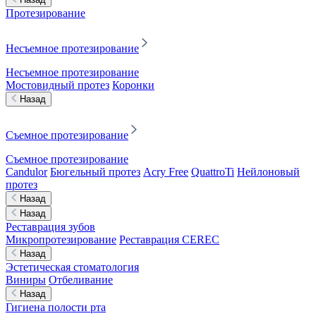
Протезирование
Несъемное протезирование
Несъемное протезирование
Мостовидный протез
Коронки
Назад
Съемное протезирование
Съемное протезирование
Candulor
Бюгельный протез
Acry Free
QuattroTi
Нейлоновый
протез
Назад
Назад
Реставрация зубов
Микропротезирование
Реставрация CEREC
Назад
Эстетическая стоматология
Виниры
Отбеливание
Назад
Гигиена полости рта