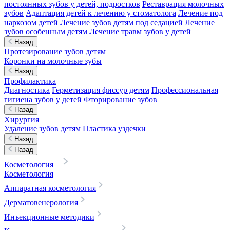
постоянных зубов у детей, подростков
Реставрация молочных
зубов
Адаптация детей к лечению у стоматолога
Лечение под
наркозом детей
Лечение зубов детям под седацией
Лечение
зубов особенным детям
Лечение травм зубов у детей
Назад
Протезирование зубов детям
Коронки на молочные зубы
Назад
Профилактика
Диагностика
Герметизация фиссур детям
Профессиональная
гигиена зубов у детей
Фторирование зубов
Назад
Хирургия
Удаление зубов детям
Пластика уздечки
Назад
Назад
Косметология
Косметология
Аппаратная косметология
Дерматовенерология
Инъекционные методики