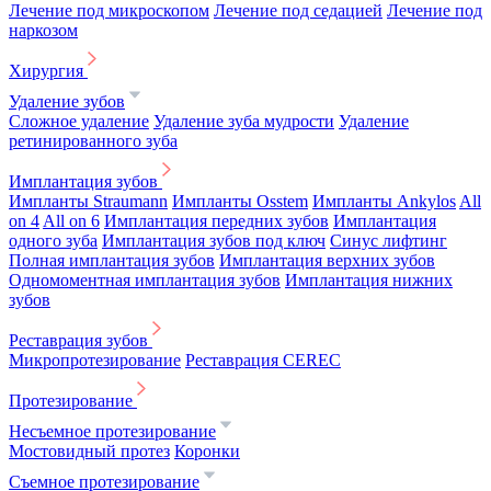
Лечение под микроскопом
Лечение под седацией
Лечение под
наркозом
Хирургия
Удаление зубов
Сложное удаление
Удаление зуба мудрости
Удаление
ретинированного зуба
Имплантация зубов
Импланты Straumann
Импланты Osstem
Импланты Ankylos
All
on 4
All on 6
Имплантация передних зубов
Имплантация
одного зуба
Имплантация зубов под ключ
Синус лифтинг
Полная имплантация зубов
Имплантация верхних зубов
Одномоментная имплантация зубов
Имплантация нижних
зубов
Реставрация зубов
Микропротезирование
Реставрация CEREC
Протезирование
Несъемное протезирование
Мостовидный протез
Коронки
Съемное протезирование