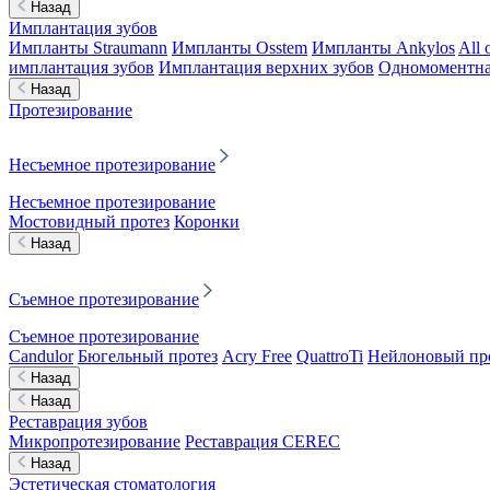
Назад
Имплантация зубов
Импланты Straumann
Импланты Osstem
Импланты Ankylos
All 
имплантация зубов
Имплантация верхних зубов
Одномоментна
Назад
Протезирование
Несъемное протезирование
Несъемное протезирование
Мостовидный протез
Коронки
Назад
Съемное протезирование
Съемное протезирование
Candulor
Бюгельный протез
Acry Free
QuattroTi
Нейлоновый пр
Назад
Назад
Реставрация зубов
Микропротезирование
Реставрация CEREC
Назад
Эстетическая стоматология