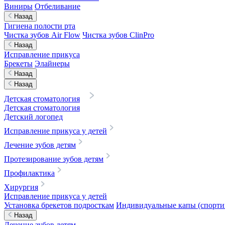
Виниры
Отбеливание
Назад
Гигиена полости рта
Чистка зубов Air Flow
Чистка зубов ClinPro
Назад
Исправление прикуса
Брекеты
Элайнеры
Назад
Назад
Детская стоматология
Детская стоматология
Детский логопед
Исправление прикуса у детей
Лечение зубов детям
Протезирование зубов детям
Профилактика
Хирургия
Исправление прикуса у детей
Установка брекетов подросткам
Индивидуальные капы (спортив
Назад
Лечение зубов детям