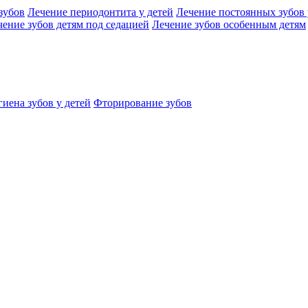
зубов
Лечение периодонтита у детей
Лечение постоянных зубов 
чение зубов детям под седацией
Лечение зубов особенным детям
иена зубов у детей
Фторирование зубов