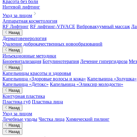
Красота без боли
Нитевой лифтинг
Уход за лицом
Аппаратная косметология
RF Лифтинг
RF лифтинг-VIVACE
Вибровакуумный массаж
Ла
Назад
Дерматовенерология
Удаление доброкачественных новообразований
Назад
Инъекционные методики
Биоревитализация
Ботулинотерапия
Лечение гипергидроза
Мез
Назад
Капельницы красоты и здоровья
Капельница «Здоровые волосы и кожа»
Капельница «Золушка»
Капельница «Детокс»
Капельница «Эликсир молодости»
Назад
Контурная пластика
Пластика губ
Пластика лица
Назад
Уход за лицом
Лечебные уходы
Чистка лица
Химический пилинг
Назад
Назад