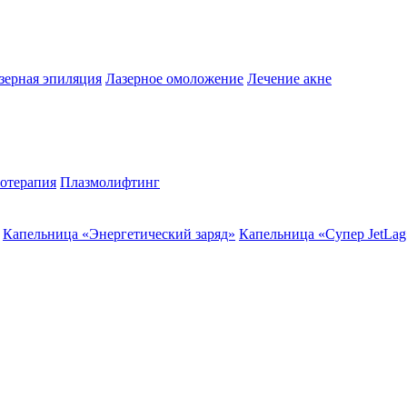
зерная эпиляция
Лазерное омоложение
Лечение акне
отерапия
Плазмолифтинг
Капельница «Энергетический заряд»
Капельница «Супер JetLag