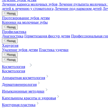
Лечение кариеса молочных зубов
Лечение пульпита молочных 
детей к лечению у стоматолога
Лечение под наркозом детей
Ле
Назад
Протезирование зубов детям
Коронки на молочные зубы
Назад
Профилактика
Диагностика
Герметизация фиссур детям
Профессиональная гиг
Назад
Хирургия
Удаление зубов детям
Пластика уздечки
Назад
Назад
Косметология
Косметология
Аппаратная косметология
Дерматовенерология
Инъекционные методики
Капельницы красоты и здоровья
Контурная пластика