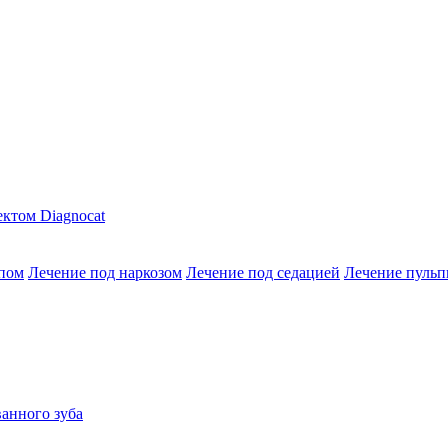
ктом Diagnocat
опом
Лечение под наркозом
Лечение под седацией
Лечение пульп
анного зуба