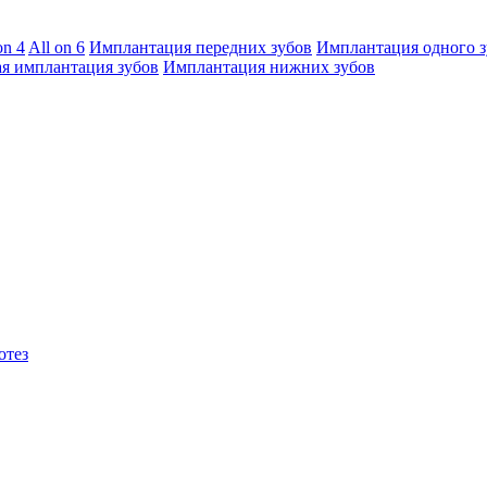
on 4
All on 6
Имплантация передних зубов
Имплантация одного з
я имплантация зубов
Имплантация нижних зубов
отез