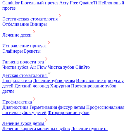
Candulor
Бюгельный протез
Acry Free
QuattroTi
Нейлоновый
протез
Эстетическая стоматология
Отбеливание
Виниры
Лечение десен
Исправление прикуса
Элайнеры
Брекеты
Гигиена полости рта
Чистка зубов Air Flow
Чистка зубов ClinPro
Детская стоматология
Профилактика
Лечение зубов детям
Исправление прикуса у
детей
Детский логопед
Хирургия
Протезирование зубов
детям
Профилактика
Диагностика
Герметизация фиссур детям
Профессиональная
гигиена зубов у детей
Фторирование зубов
Лечение зубов детям
Лечение кариеса молочных зубов
Лечение пульпита