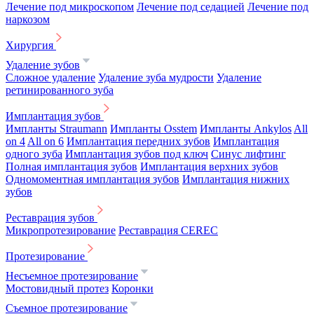
Лечение под микроскопом
Лечение под седацией
Лечение под
наркозом
Хирургия
Удаление зубов
Сложное удаление
Удаление зуба мудрости
Удаление
ретинированного зуба
Имплантация зубов
Импланты Straumann
Импланты Osstem
Импланты Ankylos
All
on 4
All on 6
Имплантация передних зубов
Имплантация
одного зуба
Имплантация зубов под ключ
Синус лифтинг
Полная имплантация зубов
Имплантация верхних зубов
Одномоментная имплантация зубов
Имплантация нижних
зубов
Реставрация зубов
Микропротезирование
Реставрация CEREC
Протезирование
Несъемное протезирование
Мостовидный протез
Коронки
Съемное протезирование