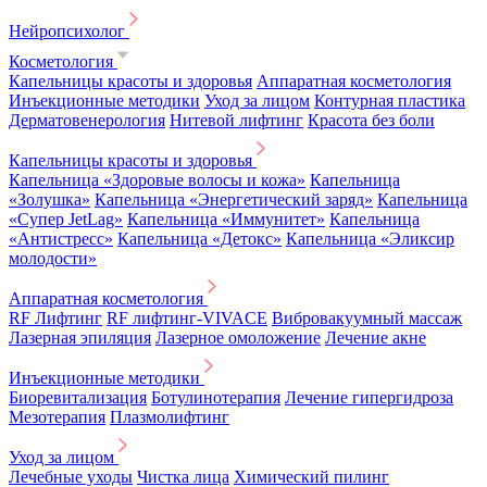
Нейропсихолог
Косметология
Капельницы красоты и здоровья
Аппаратная косметология
Инъекционные методики
Уход за лицом
Контурная пластика
Дерматовенерология
Нитевой лифтинг
Красота без боли
Капельницы красоты и здоровья
Капельница «Здоровые волосы и кожа»
Капельница
«Золушка»
Капельница «Энергетический заряд»
Капельница
«Супер JetLag»
Капельница «Иммунитет»
Капельница
«Антистресс»
Капельница «Детокс»
Капельница «Эликсир
молодости»
Аппаратная косметология
RF Лифтинг
RF лифтинг-VIVACE
Вибровакуумный массаж
Лазерная эпиляция
Лазерное омоложение
Лечение акне
Инъекционные методики
Биоревитализация
Ботулинотерапия
Лечение гипергидроза
Мезотерапия
Плазмолифтинг
Уход за лицом
Лечебные уходы
Чистка лица
Химический пилинг