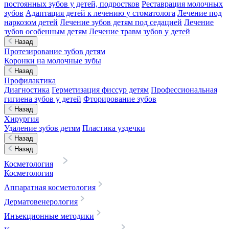
постоянных зубов у детей, подростков
Реставрация молочных
зубов
Адаптация детей к лечению у стоматолога
Лечение под
наркозом детей
Лечение зубов детям под седацией
Лечение
зубов особенным детям
Лечение травм зубов у детей
Назад
Протезирование зубов детям
Коронки на молочные зубы
Назад
Профилактика
Диагностика
Герметизация фиссур детям
Профессиональная
гигиена зубов у детей
Фторирование зубов
Назад
Хирургия
Удаление зубов детям
Пластика уздечки
Назад
Назад
Косметология
Косметология
Аппаратная косметология
Дерматовенерология
Инъекционные методики