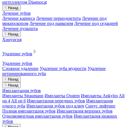
интеллектом Diagnocat
Назад
Лечение зубов
Лечение кариеса
Лечение периодонтита
Лечение под
микроскопом
Лечение под наркозом
Лечение под седацией
Лечение пульпита
Назад
Хирургия
Удаление зубов
Удаление зубов
Сложное удаление
Удаление зуба мудрости
Удаление
ретинированного зуба
Назад
Назад
Имплантация зубов
Импланты Straumann
Импланты Osstem
Импланты Ankylos
All
on 4
All on 6
Имплантация передних зубов
Имплантация
одного зуба
Имплантация зубов под ключ
Синус лифтинг
Полная имплантация зубов
Имплантация верхних зубов
Одномоментная имплантация зубов
Имплантация нижних
зубов
Назад