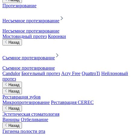
Протезирование
Несъемное протезирование
Несъемное протезирование
Мостовидный протез
Коронки
Назад
Съемное протезирование
Съемное протезирование
Candulor
Бюгельный протез
Acry Free
QuattroTi
Нейлоновый
протез
Назад
Назад
Реставрация зубов
Микропротезирование
Реставрация CEREC
Назад
Эстетическая стоматология
Виниры
Отбеливание
Назад
Гигиена полости рта