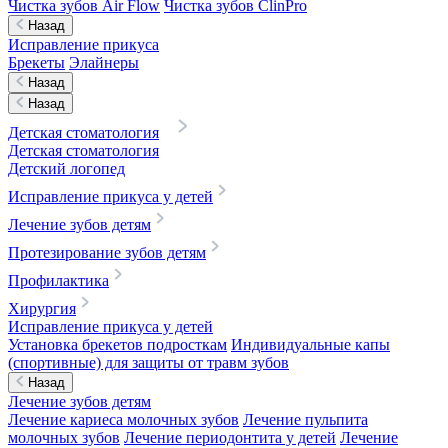
Чистка зубов Air Flow
Чистка зубов ClinPro
Назад
Исправление прикуса
Брекеты
Элайнеры
Назад
Назад
Детская стоматология
Детская стоматология
Детский логопед
Исправление прикуса у детей
Лечение зубов детям
Протезирование зубов детям
Профилактика
Хирургия
Исправление прикуса у детей
Установка брекетов подросткам
Индивидуальные капы
(спортивные) для защиты от травм зубов
Назад
Лечение зубов детям
Лечение кариеса молочных зубов
Лечение пульпита
молочных зубов
Лечение периодонтита у детей
Лечение