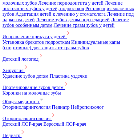
молочных зубов
Лечение периодонтита у детей
Лечение
постоянных зубов у детей, подростков
Реставрация молочных
зубов
Адаптация детей к лечению у стоматолога
Лечение под
наркозом детей
Лечение зубов детям под седацией
Лечение
зубов особенным детям
Лечение травм зубов у детей
Исправление прикуса у детей
Установка брекетов подросткам
Индивидуальные капы
(спортивные) для защиты от травм зубов
Детский логопед
Хирургия
Удаление зубов детям
Пластика уздечки
Протезирование зубов детям
Коронки на молочные зубы
Общая медицина
Оториноларингология
Педиатр
Нейропсихолог
Оториноларингология
Детский ЛОР-врач
Взрослый ЛОР-врач
Педиатр