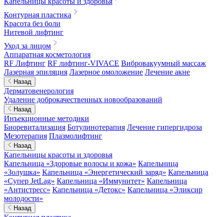
Капельницы красоты и здоровья
Контурная пластика
Красота без боли
Нитевой лифтинг
Уход за лицом
Аппаратная косметология
RF Лифтинг
RF лифтинг-VIVACE
Вибровакуумный массаж
Лазерная эпиляция
Лазерное омоложение
Лечение акне
Назад
Дерматовенерология
Удаление доброкачественных новообразований
Назад
Инъекционные методики
Биоревитализация
Ботулинотерапия
Лечение гипергидроза
Мезотерапия
Плазмолифтинг
Назад
Капельницы красоты и здоровья
Капельница «Здоровые волосы и кожа»
Капельница
«Золушка»
Капельница «Энергетический заряд»
Капельница
«Супер JetLag»
Капельница «Иммунитет»
Капельница
«Антистресс»
Капельница «Детокс»
Капельница «Эликсир
молодости»
Назад