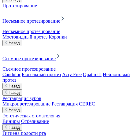
Протезирование
Несъемное протезирование
Несъемное протезирование
Мостовидный протез
Коронки
Назад
Съемное протезирование
Съемное протезирование
Candulor
Бюгельный протез
Acry Free
QuattroTi
Нейлоновый
протез
Назад
Назад
Реставрация зубов
Микропротезирование
Реставрация CEREC
Назад
Эстетическая стоматология
Виниры
Отбеливание
Назад
Гигиена полости рта