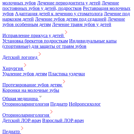
молочных зубов
Лечение периодонтита у детей
Лечение
постоянных зубов у детей, подростков
Реставрация молочных
зубов
Адаптация детей к лечению у стоматолога
Лечение под
наркозом детей
Лечение зубов детям под седацией
Лечение
зубов особенным детям
Лечение травм зубов у детей
Исправление прикуса у детей
Установка брекетов подросткам
Индивидуальные капы
(спортивные) для защиты от травм зубов
Детский логопед
Хирургия
Удаление зубов детям
Пластика уздечки
Протезирование зубов детям
Коронки на молочные зубы
Общая медицина
Оториноларингология
Педиатр
Нейропсихолог
Оториноларингология
Детский ЛОР-врач
Взрослый ЛОР-врач
Педиатр