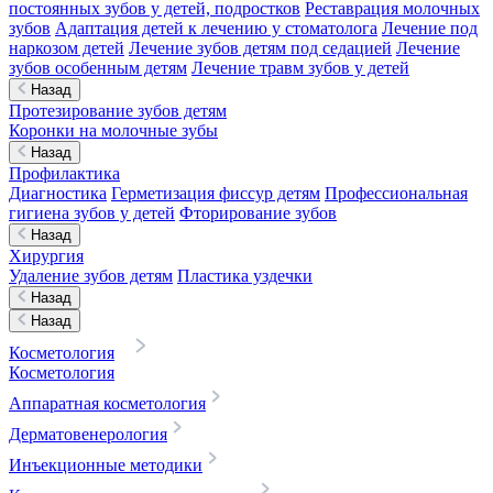
постоянных зубов у детей, подростков
Реставрация молочных
зубов
Адаптация детей к лечению у стоматолога
Лечение под
наркозом детей
Лечение зубов детям под седацией
Лечение
зубов особенным детям
Лечение травм зубов у детей
Назад
Протезирование зубов детям
Коронки на молочные зубы
Назад
Профилактика
Диагностика
Герметизация фиссур детям
Профессиональная
гигиена зубов у детей
Фторирование зубов
Назад
Хирургия
Удаление зубов детям
Пластика уздечки
Назад
Назад
Косметология
Косметология
Аппаратная косметология
Дерматовенерология
Инъекционные методики