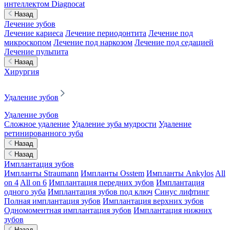
интеллектом Diagnocat
Назад
Лечение зубов
Лечение кариеса
Лечение периодонтита
Лечение под
микроскопом
Лечение под наркозом
Лечение под седацией
Лечение пульпита
Назад
Хирургия
Удаление зубов
Удаление зубов
Сложное удаление
Удаление зуба мудрости
Удаление
ретинированного зуба
Назад
Назад
Имплантация зубов
Импланты Straumann
Импланты Osstem
Импланты Ankylos
All
on 4
All on 6
Имплантация передних зубов
Имплантация
одного зуба
Имплантация зубов под ключ
Синус лифтинг
Полная имплантация зубов
Имплантация верхних зубов
Одномоментная имплантация зубов
Имплантация нижних
зубов
Назад