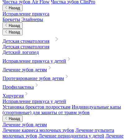
Чистка зубов Air Flow
Чистка зубов ClinPro
Назад
Исправление прикуса
Брекеты
Элайнеры
Назад
Назад
Детская стоматология
Детская стоматология
Детский логопед
Исправление прикуса у детей
Лечение зубов детям
Протезирование зубов детям
Профилактика
Хирургия
Исправление прикуса у детей
Установка брекетов подросткам
Индивидуальные капы
(спортивные) для защиты от травм зубов
Назад
Лечение зубов детям
Лечение кариеса молочных зубов
Лечение пульпита
молочных зубов
Лечение периодонтита у детей
Лечение