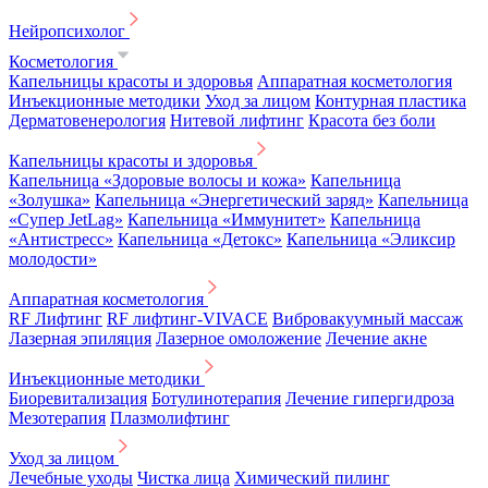
Нейропсихолог
Косметология
Капельницы красоты и здоровья
Аппаратная косметология
Инъекционные методики
Уход за лицом
Контурная пластика
Дерматовенерология
Нитевой лифтинг
Красота без боли
Капельницы красоты и здоровья
Капельница «Здоровые волосы и кожа»
Капельница
«Золушка»
Капельница «Энергетический заряд»
Капельница
«Супер JetLag»
Капельница «Иммунитет»
Капельница
«Антистресс»
Капельница «Детокс»
Капельница «Эликсир
молодости»
Аппаратная косметология
RF Лифтинг
RF лифтинг-VIVACE
Вибровакуумный массаж
Лазерная эпиляция
Лазерное омоложение
Лечение акне
Инъекционные методики
Биоревитализация
Ботулинотерапия
Лечение гипергидроза
Мезотерапия
Плазмолифтинг
Уход за лицом
Лечебные уходы
Чистка лица
Химический пилинг