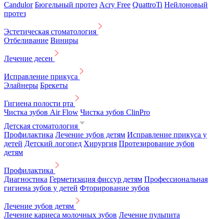
Candulor
Бюгельный протез
Acry Free
QuattroTi
Нейлоновый
протез
Эстетическая стоматология
Отбеливание
Виниры
Лечение десен
Исправление прикуса
Элайнеры
Брекеты
Гигиена полости рта
Чистка зубов Air Flow
Чистка зубов ClinPro
Детская стоматология
Профилактика
Лечение зубов детям
Исправление прикуса у
детей
Детский логопед
Хирургия
Протезирование зубов
детям
Профилактика
Диагностика
Герметизация фиссур детям
Профессиональная
гигиена зубов у детей
Фторирование зубов
Лечение зубов детям
Лечение кариеса молочных зубов
Лечение пульпита