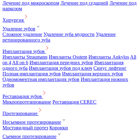
Лечение под микроскопом
Лечение под седацией
Лечение под
наркозом
Хирургия
Удаление зубов
Сложное удаление
Удаление зуба мудрости
Удаление
ретинированного зуба
Имплантация зубов
Импланты Straumann
Импланты Osstem
Импланты Ankylos
All
on 4
All on 6
Имплантация передних зубов
Имплантация
одного зуба
Имплантация зубов под ключ
Синус лифтинг
Полная имплантация зубов
Имплантация верхних зубов
Одномоментная имплантация зубов
Имплантация нижних
зубов
Реставрация зубов
Микропротезирование
Реставрация CEREC
Протезирование
Несъемное протезирование
Мостовидный протез
Коронки
Съемное протезирование