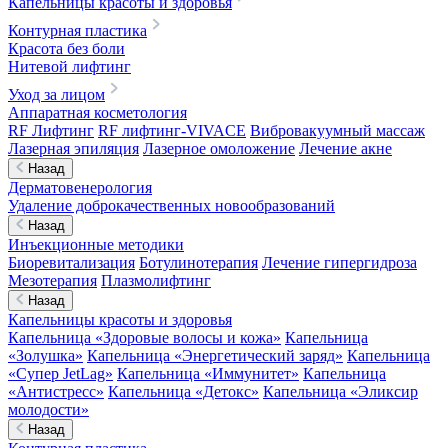
Капельницы красоты и здоровья
Контурная пластика
Красота без боли
Нитевой лифтинг
Уход за лицом
Аппаратная косметология
RF Лифтинг
RF лифтинг-VIVACE
Вибровакуумный массаж
Лазерная эпиляция
Лазерное омоложение
Лечение акне
Назад
Дерматовенерология
Удаление доброкачественных новообразований
Назад
Инъекционные методики
Биоревитализация
Ботулинотерапия
Лечение гипергидроза
Мезотерапия
Плазмолифтинг
Назад
Капельницы красоты и здоровья
Капельница «Здоровые волосы и кожа»
Капельница
«Золушка»
Капельница «Энергетический заряд»
Капельница
«Супер JetLag»
Капельница «Иммунитет»
Капельница
«Антистресс»
Капельница «Детокс»
Капельница «Эликсир
молодости»
Назад