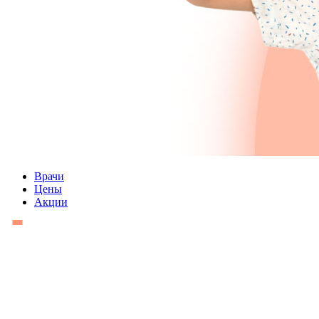
Врачи
Цены
Акции
9 клиник
В 5 городах подмосковья:
Королёв, Мытищи, Щёлково, Пушкино и Балашиха.