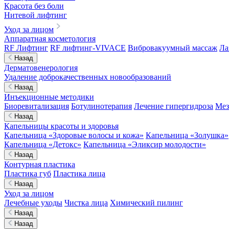
Красота без боли
Нитевой лифтинг
Уход за лицом
Аппаратная косметология
RF Лифтинг
RF лифтинг-VIVACE
Вибровакуумный массаж
Ла
Назад
Дерматовенерология
Удаление доброкачественных новообразований
Назад
Инъекционные методики
Биоревитализация
Ботулинотерапия
Лечение гипергидроза
Мез
Назад
Капельницы красоты и здоровья
Капельница «Здоровые волосы и кожа»
Капельница «Золушка»
Капельница «Детокс»
Капельница «Эликсир молодости»
Назад
Контурная пластика
Пластика губ
Пластика лица
Назад
Уход за лицом
Лечебные уходы
Чистка лица
Химический пилинг
Назад
Назад