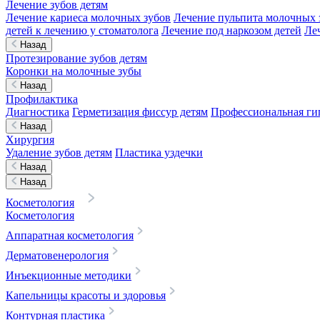
Лечение зубов детям
Лечение кариеса молочных зубов
Лечение пульпита молочных 
детей к лечению у стоматолога
Лечение под наркозом детей
Ле
Назад
Протезирование зубов детям
Коронки на молочные зубы
Назад
Профилактика
Диагностика
Герметизация фиссур детям
Профессиональная гиг
Назад
Хирургия
Удаление зубов детям
Пластика уздечки
Назад
Назад
Косметология
Косметология
Аппаратная косметология
Дерматовенерология
Инъекционные методики
Капельницы красоты и здоровья
Контурная пластика