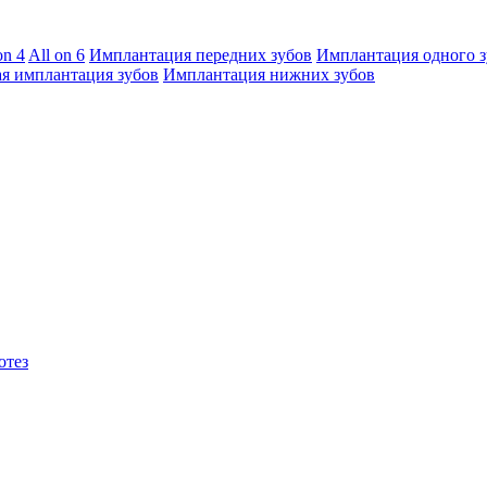
on 4
All on 6
Имплантация передних зубов
Имплантация одного з
я имплантация зубов
Имплантация нижних зубов
отез