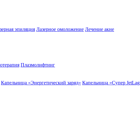
зерная эпиляция
Лазерное омоложение
Лечение акне
отерапия
Плазмолифтинг
Капельница «Энергетический заряд»
Капельница «Супер JetLag