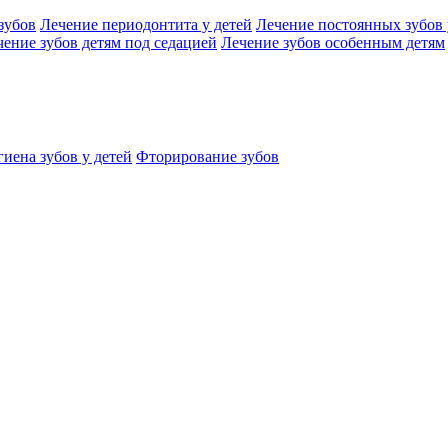
зубов
Лечение периодонтита у детей
Лечение постоянных зубов 
чение зубов детям под седацией
Лечение зубов особенным детям
иена зубов у детей
Фторирование зубов