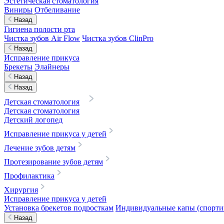
Эстетическая стоматология
Виниры
Отбеливание
Назад
Гигиена полости рта
Чистка зубов Air Flow
Чистка зубов ClinPro
Назад
Исправление прикуса
Брекеты
Элайнеры
Назад
Назад
Детская стоматология
Детская стоматология
Детский логопед
Исправление прикуса у детей
Лечение зубов детям
Протезирование зубов детям
Профилактика
Хирургия
Исправление прикуса у детей
Установка брекетов подросткам
Индивидуальные капы (спортив
Назад