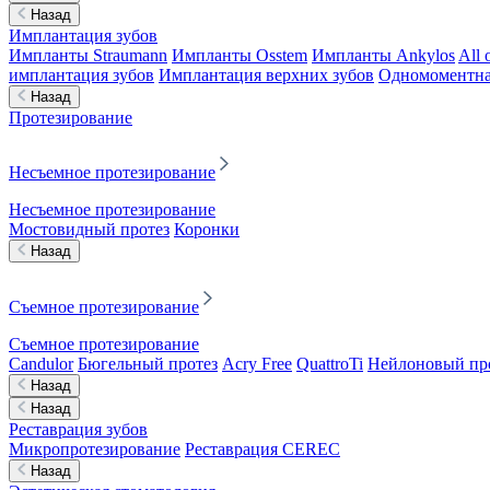
Назад
Имплантация зубов
Импланты Straumann
Импланты Osstem
Импланты Ankylos
All 
имплантация зубов
Имплантация верхних зубов
Одномоментна
Назад
Протезирование
Несъемное протезирование
Несъемное протезирование
Мостовидный протез
Коронки
Назад
Съемное протезирование
Съемное протезирование
Candulor
Бюгельный протез
Acry Free
QuattroTi
Нейлоновый пр
Назад
Назад
Реставрация зубов
Микропротезирование
Реставрация CEREC
Назад