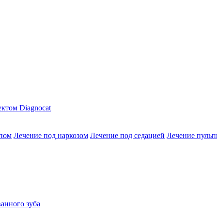
ктом Diagnocat
опом
Лечение под наркозом
Лечение под седацией
Лечение пульп
анного зуба