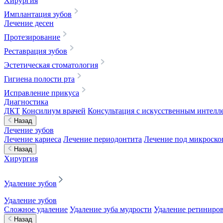
Хирургия
Имплантация зубов
Лечение десен
Протезирование
Реставрация зубов
Эстетическая стоматология
Гигиена полости рта
Исправление прикуса
Диагностика
ДКТ
Консилиум врачей
Консультация с искусственным интелле
Назад
Лечение зубов
Лечение кариеса
Лечение периодонтита
Лечение под микроск
Назад
Хирургия
Удаление зубов
Удаление зубов
Сложное удаление
Удаление зуба мудрости
Удаление ретиниров
Назад