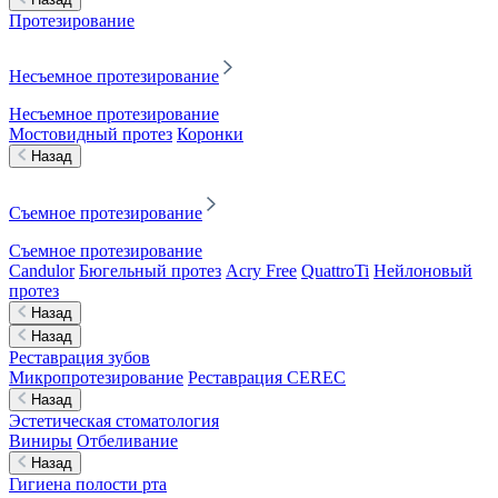
Протезирование
Несъемное протезирование
Несъемное протезирование
Мостовидный протез
Коронки
Назад
Съемное протезирование
Съемное протезирование
Candulor
Бюгельный протез
Acry Free
QuattroTi
Нейлоновый
протез
Назад
Назад
Реставрация зубов
Микропротезирование
Реставрация CEREC
Назад
Эстетическая стоматология
Виниры
Отбеливание
Назад
Гигиена полости рта