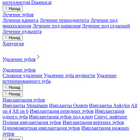
интеллектом Diagnocat
Назад
Лечение зубов
Лечение кариеса
Лечение периодонтита
Лечение под
микроскопом
Лечение под наркозом
Лечение под седацией
Лечение пульпита
Назад
Хирургия
Удаление зубов
Удаление зубов
Сложное удаление
Удаление зуба мудрости
Удаление
ретинированного зуба
Назад
Назад
Имплантация зубов
Импланты Straumann
Импланты Osstem
Импланты Ankylos
All
on 4
All on 6
Имплантация передних зубов
Имплантация
одного зуба
Имплантация зубов под ключ
Синус лифтинг
Полная имплантация зубов
Имплантация верхних зубов
Одномоментная имплантация зубов
Имплантация нижних
зубов
Назад