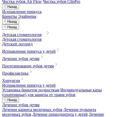
Чистка зубов Air Flow
Чистка зубов ClinPro
Назад
Исправление прикуса
Брекеты
Элайнеры
Назад
Назад
Детская стоматология
Детская стоматология
Детский логопед
Исправление прикуса у детей
Лечение зубов детям
Протезирование зубов детям
Профилактика
Хирургия
Исправление прикуса у детей
Установка брекетов подросткам
Индивидуальные капы
(спортивные) для защиты от травм зубов
Назад
Лечение зубов детям
Лечение кариеса молочных зубов
Лечение пульпита
молочных зубов
Лечение периодонтита у детей
Лечение