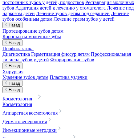
постоянных зубов у детей, подростков
Реставрация молочных
зубов
Адаптация детей к лечению у стоматолога
Лечение под
наркозом детей
Лечение зубов детям под седацией
Лечение
зубов особенным детям
Лечение травм зубов у детей
Назад
Протезирование зубов детям
Коронки на молочные зубы
Назад
Профилактика
Диагностика
Герметизация фиссур детям
Профессиональная
гигиена зубов у детей
Фторирование зубов
Назад
Хирургия
Удаление зубов детям
Пластика уздечки
Назад
Назад
Косметология
Косметология
Аппаратная косметология
Дерматовенерология
Инъекционные методики