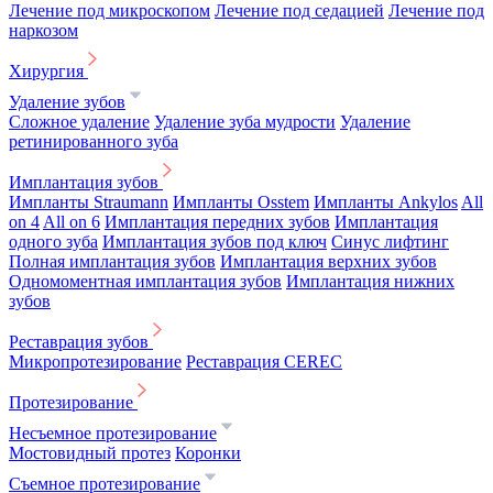
Лечение под микроскопом
Лечение под седацией
Лечение под
наркозом
Хирургия
Удаление зубов
Сложное удаление
Удаление зуба мудрости
Удаление
ретинированного зуба
Имплантация зубов
Импланты Straumann
Импланты Osstem
Импланты Ankylos
All
on 4
All on 6
Имплантация передних зубов
Имплантация
одного зуба
Имплантация зубов под ключ
Синус лифтинг
Полная имплантация зубов
Имплантация верхних зубов
Одномоментная имплантация зубов
Имплантация нижних
зубов
Реставрация зубов
Микропротезирование
Реставрация CEREC
Протезирование
Несъемное протезирование
Мостовидный протез
Коронки
Съемное протезирование