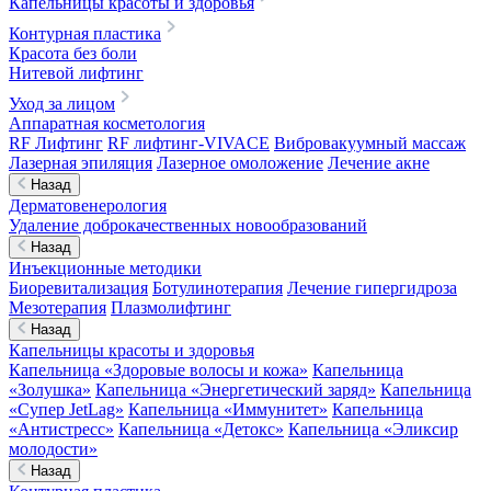
Капельницы красоты и здоровья
Контурная пластика
Красота без боли
Нитевой лифтинг
Уход за лицом
Аппаратная косметология
RF Лифтинг
RF лифтинг-VIVACE
Вибровакуумный массаж
Лазерная эпиляция
Лазерное омоложение
Лечение акне
Назад
Дерматовенерология
Удаление доброкачественных новообразований
Назад
Инъекционные методики
Биоревитализация
Ботулинотерапия
Лечение гипергидроза
Мезотерапия
Плазмолифтинг
Назад
Капельницы красоты и здоровья
Капельница «Здоровые волосы и кожа»
Капельница
«Золушка»
Капельница «Энергетический заряд»
Капельница
«Супер JetLag»
Капельница «Иммунитет»
Капельница
«Антистресс»
Капельница «Детокс»
Капельница «Эликсир
молодости»
Назад