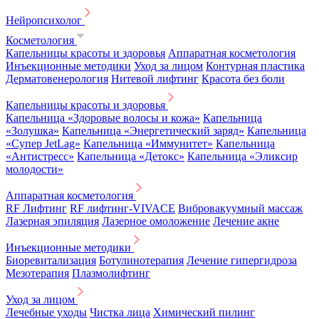
Нейропсихолог
Косметология
Капельницы красоты и здоровья
Аппаратная косметология
Инъекционные методики
Уход за лицом
Контурная пластика
Дерматовенерология
Нитевой лифтинг
Красота без боли
Капельницы красоты и здоровья
Капельница «Здоровые волосы и кожа»
Капельница
«Золушка»
Капельница «Энергетический заряд»
Капельница
«Супер JetLag»
Капельница «Иммунитет»
Капельница
«Антистресс»
Капельница «Детокс»
Капельница «Эликсир
молодости»
Аппаратная косметология
RF Лифтинг
RF лифтинг-VIVACE
Вибровакуумный массаж
Лазерная эпиляция
Лазерное омоложение
Лечение акне
Инъекционные методики
Биоревитализация
Ботулинотерапия
Лечение гипергидроза
Мезотерапия
Плазмолифтинг
Уход за лицом
Лечебные уходы
Чистка лица
Химический пилинг