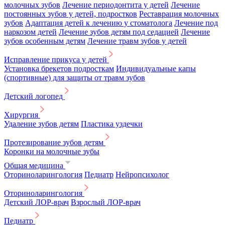
молочных зубов
Лечение периодонтита у детей
Лечение
постоянных зубов у детей, подростков
Реставрация молочных
зубов
Адаптация детей к лечению у стоматолога
Лечение под
наркозом детей
Лечение зубов детям под седацией
Лечение
зубов особенным детям
Лечение травм зубов у детей
Исправление прикуса у детей
Установка брекетов подросткам
Индивидуальные капы
(спортивные) для защиты от травм зубов
Детский логопед
Хирургия
Удаление зубов детям
Пластика уздечки
Протезирование зубов детям
Коронки на молочные зубы
Общая медицина
Оториноларингология
Педиатр
Нейропсихолог
Оториноларингология
Детский ЛОР-врач
Взрослый ЛОР-врач
Педиатр