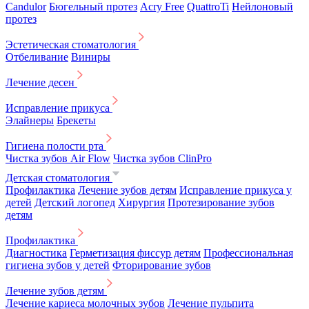
Candulor
Бюгельный протез
Acry Free
QuattroTi
Нейлоновый
протез
Эстетическая стоматология
Отбеливание
Виниры
Лечение десен
Исправление прикуса
Элайнеры
Брекеты
Гигиена полости рта
Чистка зубов Air Flow
Чистка зубов ClinPro
Детская стоматология
Профилактика
Лечение зубов детям
Исправление прикуса у
детей
Детский логопед
Хирургия
Протезирование зубов
детям
Профилактика
Диагностика
Герметизация фиссур детям
Профессиональная
гигиена зубов у детей
Фторирование зубов
Лечение зубов детям
Лечение кариеса молочных зубов
Лечение пульпита