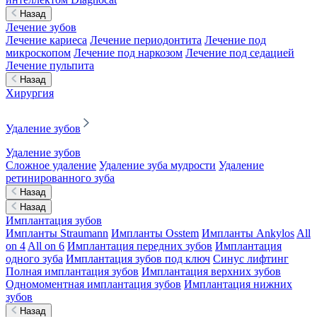
Назад
Лечение зубов
Лечение кариеса
Лечение периодонтита
Лечение под
микроскопом
Лечение под наркозом
Лечение под седацией
Лечение пульпита
Назад
Хирургия
Удаление зубов
Удаление зубов
Сложное удаление
Удаление зуба мудрости
Удаление
ретинированного зуба
Назад
Назад
Имплантация зубов
Импланты Straumann
Импланты Osstem
Импланты Ankylos
All
on 4
All on 6
Имплантация передних зубов
Имплантация
одного зуба
Имплантация зубов под ключ
Синус лифтинг
Полная имплантация зубов
Имплантация верхних зубов
Одномоментная имплантация зубов
Имплантация нижних
зубов
Назад