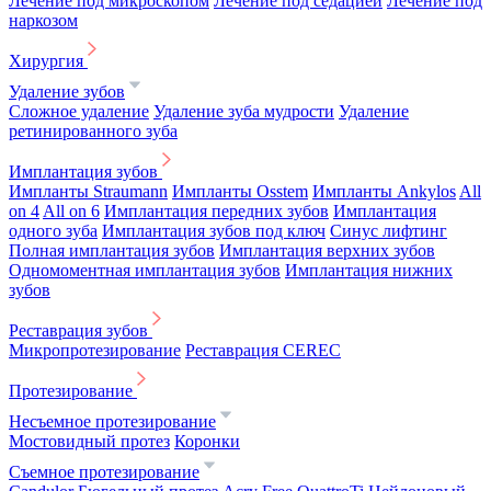
Лечение под микроскопом
Лечение под седацией
Лечение под
наркозом
Хирургия
Удаление зубов
Сложное удаление
Удаление зуба мудрости
Удаление
ретинированного зуба
Имплантация зубов
Импланты Straumann
Импланты Osstem
Импланты Ankylos
All
on 4
All on 6
Имплантация передних зубов
Имплантация
одного зуба
Имплантация зубов под ключ
Синус лифтинг
Полная имплантация зубов
Имплантация верхних зубов
Одномоментная имплантация зубов
Имплантация нижних
зубов
Реставрация зубов
Микропротезирование
Реставрация CEREC
Протезирование
Несъемное протезирование
Мостовидный протез
Коронки
Съемное протезирование