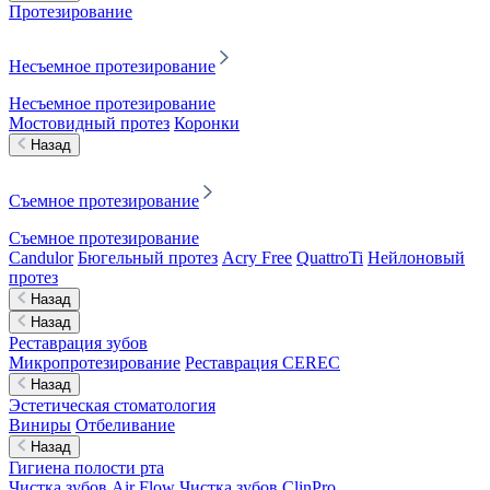
Протезирование
Несъемное протезирование
Несъемное протезирование
Мостовидный протез
Коронки
Назад
Съемное протезирование
Съемное протезирование
Candulor
Бюгельный протез
Acry Free
QuattroTi
Нейлоновый
протез
Назад
Назад
Реставрация зубов
Микропротезирование
Реставрация CEREC
Назад
Эстетическая стоматология
Виниры
Отбеливание
Назад
Гигиена полости рта
Чистка зубов Air Flow
Чистка зубов ClinPro