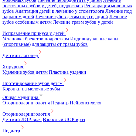
молочных зубов
Лечение периодонтита у детей
Лечение
постоянных зубов у детей, подростков
Реставрация молочных
зубов
Адаптация детей к лечению у стоматолога
Лечение под
наркозом детей
Лечение зубов детям под седацией
Лечение
зубов особенным детям
Лечение травм зубов у детей
Исправление прикуса у детей
Установка брекетов подросткам
Индивидуальные капы
(спортивные) для защиты от травм зубов
Детский логопед
Хирургия
Удаление зубов детям
Пластика уздечки
Протезирование зубов детям
Коронки на молочные зубы
Общая медицина
Оториноларингология
Педиатр
Нейропсихолог
Оториноларингология
Детский ЛОР-врач
Взрослый ЛОР-врач
Педиатр