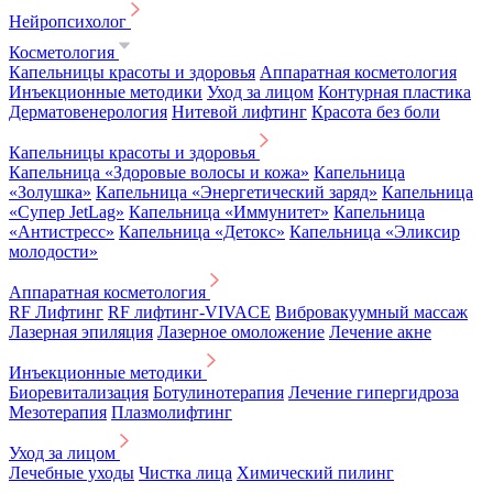
Нейропсихолог
Косметология
Капельницы красоты и здоровья
Аппаратная косметология
Инъекционные методики
Уход за лицом
Контурная пластика
Дерматовенерология
Нитевой лифтинг
Красота без боли
Капельницы красоты и здоровья
Капельница «Здоровые волосы и кожа»
Капельница
«Золушка»
Капельница «Энергетический заряд»
Капельница
«Супер JetLag»
Капельница «Иммунитет»
Капельница
«Антистресс»
Капельница «Детокс»
Капельница «Эликсир
молодости»
Аппаратная косметология
RF Лифтинг
RF лифтинг-VIVACE
Вибровакуумный массаж
Лазерная эпиляция
Лазерное омоложение
Лечение акне
Инъекционные методики
Биоревитализация
Ботулинотерапия
Лечение гипергидроза
Мезотерапия
Плазмолифтинг
Уход за лицом
Лечебные уходы
Чистка лица
Химический пилинг