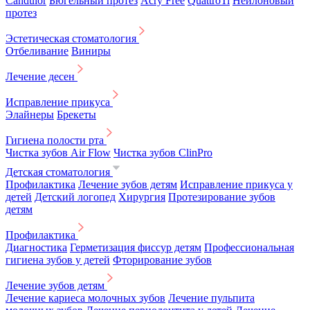
Candulor
Бюгельный протез
Acry Free
QuattroTi
Нейлоновый
протез
Эстетическая стоматология
Отбеливание
Виниры
Лечение десен
Исправление прикуса
Элайнеры
Брекеты
Гигиена полости рта
Чистка зубов Air Flow
Чистка зубов ClinPro
Детская стоматология
Профилактика
Лечение зубов детям
Исправление прикуса у
детей
Детский логопед
Хирургия
Протезирование зубов
детям
Профилактика
Диагностика
Герметизация фиссур детям
Профессиональная
гигиена зубов у детей
Фторирование зубов
Лечение зубов детям
Лечение кариеса молочных зубов
Лечение пульпита