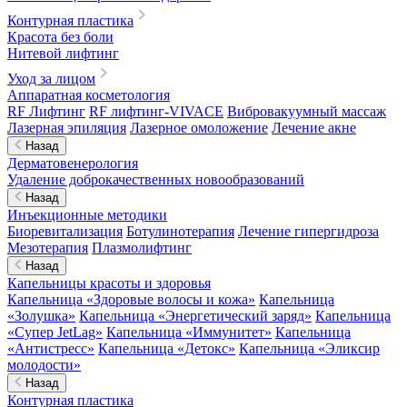
Контурная пластика
Красота без боли
Нитевой лифтинг
Уход за лицом
Аппаратная косметология
RF Лифтинг
RF лифтинг-VIVACE
Вибровакуумный массаж
Лазерная эпиляция
Лазерное омоложение
Лечение акне
Назад
Дерматовенерология
Удаление доброкачественных новообразований
Назад
Инъекционные методики
Биоревитализация
Ботулинотерапия
Лечение гипергидроза
Мезотерапия
Плазмолифтинг
Назад
Капельницы красоты и здоровья
Капельница «Здоровые волосы и кожа»
Капельница
«Золушка»
Капельница «Энергетический заряд»
Капельница
«Супер JetLag»
Капельница «Иммунитет»
Капельница
«Антистресс»
Капельница «Детокс»
Капельница «Эликсир
молодости»
Назад
Контурная пластика