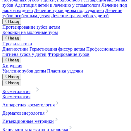
зубов
Адаптация детей к лечению у стоматолога
Лечение под
наркозом детей
Лечение зубов детям под седацией
Лечение
зубов особенным детям
Лечение травм зубов у детей
Назад
Протезирование зубов детям
Коронки на молочные зубы
Назад
Профилактика
Диагностика
Герметизация фиссур детям
Профессиональная
гигиена зубов у детей
Фторирование зубов
Назад
Хирургия
Удаление зубов детям
Пластика уздечки
Назад
Назад
Косметология
Косметология
Аппаратная косметология
Дерматовенерология
Инъекционные методики
Капельницы красоты и здоровья