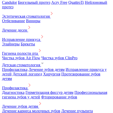
Candulor
Бюгельный протез
Acry Free
QuattroTi
Нейлоновый
протез
Эстетическая стоматология
Отбеливание
Виниры
Лечение десен
Исправление прикуса
Элайнеры
Брекеты
Гигиена полости рта
Чистка зубов Air Flow
Чистка зубов ClinPro
Детская стоматология
Профилактика
Лечение зубов детям
Исправление прикуса у
детей
Детский логопед
Хирургия
Протезирование зубов
детям
Профилактика
Диагностика
Герметизация фиссур детям
Профессиональная
гигиена зубов у детей
Фторирование зубов
Лечение зубов детям
Лечение кариеса молочных зубов
Лечение пульпита