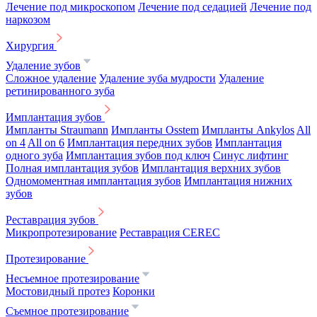
Лечение под микроскопом
Лечение под седацией
Лечение под
наркозом
Хирургия
Удаление зубов
Сложное удаление
Удаление зуба мудрости
Удаление
ретинированного зуба
Имплантация зубов
Импланты Straumann
Импланты Osstem
Импланты Ankylos
All
on 4
All on 6
Имплантация передних зубов
Имплантация
одного зуба
Имплантация зубов под ключ
Синус лифтинг
Полная имплантация зубов
Имплантация верхних зубов
Одномоментная имплантация зубов
Имплантация нижних
зубов
Реставрация зубов
Микропротезирование
Реставрация CEREC
Протезирование
Несъемное протезирование
Мостовидный протез
Коронки
Съемное протезирование