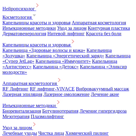
Нейропсихолог
Косметология
Капельницы красоты и здоровья
Аппаратная косметология
Инъекционные методики
Уход за лицом
Контурная пластика
Дерматовенерология
Нитевой лифтинг
Красота без боли
Капельницы красоты и здоровья
Капельница «Здоровые волосы и кожа»
Капельница
«Золушка»
Капельница «Энергетический заряд»
Капельница
«Супер JetLag»
Капельница «Иммунитет»
Капельница
«Антистресс»
Капельница «Детокс»
Капельница «Эликсир
молодости»
Аппаратная косметология
RF Лифтинг
RF лифтинг-VIVACE
Вибровакуумный массаж
Лазерная эпиляция
Лазерное омоложение
Лечение акне
Инъекционные методики
Биоревитализация
Ботулинотерапия
Лечение гипергидроза
Мезотерапия
Плазмолифтинг
Уход за лицом
Лечебные уходы
Чистка лица
Химический пилинг