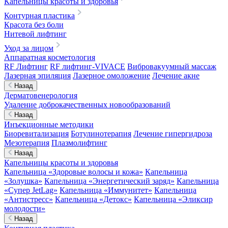
Капельницы красоты и здоровья
Контурная пластика
Красота без боли
Нитевой лифтинг
Уход за лицом
Аппаратная косметология
RF Лифтинг
RF лифтинг-VIVACE
Вибровакуумный массаж
Лазерная эпиляция
Лазерное омоложение
Лечение акне
Назад
Дерматовенерология
Удаление доброкачественных новообразований
Назад
Инъекционные методики
Биоревитализация
Ботулинотерапия
Лечение гипергидроза
Мезотерапия
Плазмолифтинг
Назад
Капельницы красоты и здоровья
Капельница «Здоровые волосы и кожа»
Капельница
«Золушка»
Капельница «Энергетический заряд»
Капельница
«Супер JetLag»
Капельница «Иммунитет»
Капельница
«Антистресс»
Капельница «Детокс»
Капельница «Эликсир
молодости»
Назад