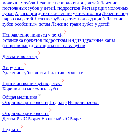
молочных зубов
Лечение периодонтита у детей
Лечение
постоянных зубов у детей, подростков
Реставрация молочных
зубов
Адаптация детей к лечению у стоматолога
Лечение под
наркозом детей
Лечение зубов детям под седацией
Лечение
зубов особенным детям
Лечение травм зубов у детей
Исправление прикуса у детей
Установка брекетов подросткам
Индивидуальные капы
(спортивные) для защиты от травм зубов
Детский логопед
Хирургия
Удаление зубов детям
Пластика уздечки
Протезирование зубов детям
Коронки на молочные зубы
Общая медицина
Оториноларингология
Педиатр
Нейропсихолог
Оториноларингология
Детский ЛОР-врач
Взрослый ЛОР-врач
Педиатр