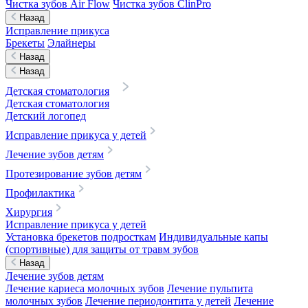
Чистка зубов Air Flow
Чистка зубов ClinPro
Назад
Исправление прикуса
Брекеты
Элайнеры
Назад
Назад
Детская стоматология
Детская стоматология
Детский логопед
Исправление прикуса у детей
Лечение зубов детям
Протезирование зубов детям
Профилактика
Хирургия
Исправление прикуса у детей
Установка брекетов подросткам
Индивидуальные капы
(спортивные) для защиты от травм зубов
Назад
Лечение зубов детям
Лечение кариеса молочных зубов
Лечение пульпита
молочных зубов
Лечение периодонтита у детей
Лечение