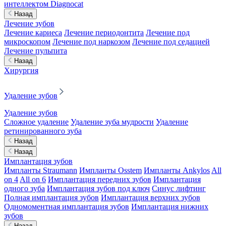
интеллектом Diagnocat
Назад
Лечение зубов
Лечение кариеса
Лечение периодонтита
Лечение под
микроскопом
Лечение под наркозом
Лечение под седацией
Лечение пульпита
Назад
Хирургия
Удаление зубов
Удаление зубов
Сложное удаление
Удаление зуба мудрости
Удаление
ретинированного зуба
Назад
Назад
Имплантация зубов
Импланты Straumann
Импланты Osstem
Импланты Ankylos
All
on 4
All on 6
Имплантация передних зубов
Имплантация
одного зуба
Имплантация зубов под ключ
Синус лифтинг
Полная имплантация зубов
Имплантация верхних зубов
Одномоментная имплантация зубов
Имплантация нижних
зубов
Назад