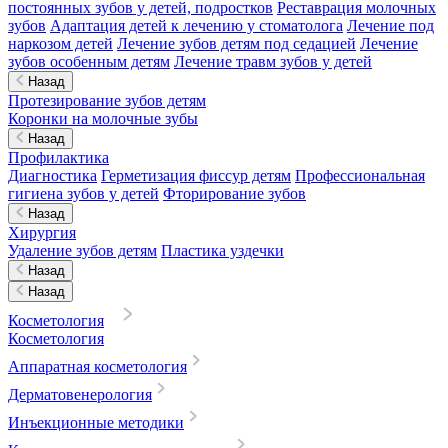
постоянных зубов у детей, подростков
Реставрация молочных
зубов
Адаптация детей к лечению у стоматолога
Лечение под
наркозом детей
Лечение зубов детям под седацией
Лечение
зубов особенным детям
Лечение травм зубов у детей
Назад
Протезирование зубов детям
Коронки на молочные зубы
Назад
Профилактика
Диагностика
Герметизация фиссур детям
Профессиональная
гигиена зубов у детей
Фторирование зубов
Назад
Хирургия
Удаление зубов детям
Пластика уздечки
Назад
Назад
Косметология
Косметология
Аппаратная косметология
Дерматовенерология
Инъекционные методики