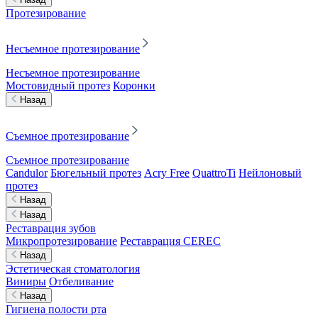
Протезирование
Несъемное протезирование
Несъемное протезирование
Мостовидный протез
Коронки
Назад
Съемное протезирование
Съемное протезирование
Candulor
Бюгельный протез
Acry Free
QuattroTi
Нейлоновый
протез
Назад
Назад
Реставрация зубов
Микропротезирование
Реставрация CEREC
Назад
Эстетическая стоматология
Виниры
Отбеливание
Назад
Гигиена полости рта