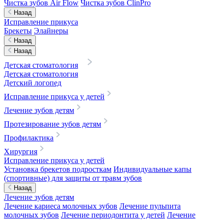
Чистка зубов Air Flow
Чистка зубов ClinPro
Назад
Исправление прикуса
Брекеты
Элайнеры
Назад
Назад
Детская стоматология
Детская стоматология
Детский логопед
Исправление прикуса у детей
Лечение зубов детям
Протезирование зубов детям
Профилактика
Хирургия
Исправление прикуса у детей
Установка брекетов подросткам
Индивидуальные капы
(спортивные) для защиты от травм зубов
Назад
Лечение зубов детям
Лечение кариеса молочных зубов
Лечение пульпита
молочных зубов
Лечение периодонтита у детей
Лечение