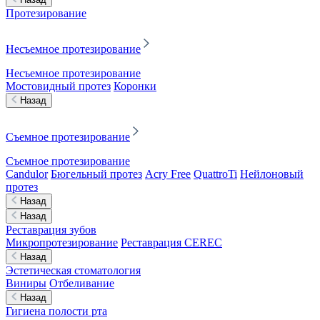
Протезирование
Несъемное протезирование
Несъемное протезирование
Мостовидный протез
Коронки
Назад
Съемное протезирование
Съемное протезирование
Candulor
Бюгельный протез
Acry Free
QuattroTi
Нейлоновый
протез
Назад
Назад
Реставрация зубов
Микропротезирование
Реставрация CEREC
Назад
Эстетическая стоматология
Виниры
Отбеливание
Назад
Гигиена полости рта