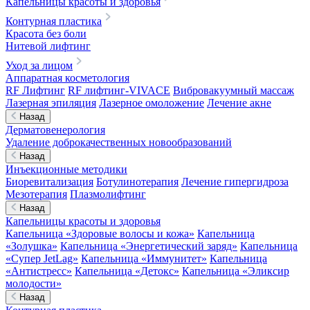
Капельницы красоты и здоровья
Контурная пластика
Красота без боли
Нитевой лифтинг
Уход за лицом
Аппаратная косметология
RF Лифтинг
RF лифтинг-VIVACE
Вибровакуумный массаж
Лазерная эпиляция
Лазерное омоложение
Лечение акне
Назад
Дерматовенерология
Удаление доброкачественных новообразований
Назад
Инъекционные методики
Биоревитализация
Ботулинотерапия
Лечение гипергидроза
Мезотерапия
Плазмолифтинг
Назад
Капельницы красоты и здоровья
Капельница «Здоровые волосы и кожа»
Капельница
«Золушка»
Капельница «Энергетический заряд»
Капельница
«Супер JetLag»
Капельница «Иммунитет»
Капельница
«Антистресс»
Капельница «Детокс»
Капельница «Эликсир
молодости»
Назад