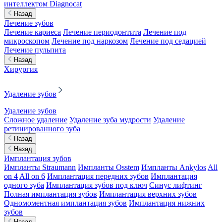
интеллектом Diagnocat
Назад
Лечение зубов
Лечение кариеса
Лечение периодонтита
Лечение под
микроскопом
Лечение под наркозом
Лечение под седацией
Лечение пульпита
Назад
Хирургия
Удаление зубов
Удаление зубов
Сложное удаление
Удаление зуба мудрости
Удаление
ретинированного зуба
Назад
Назад
Имплантация зубов
Импланты Straumann
Импланты Osstem
Импланты Ankylos
All
on 4
All on 6
Имплантация передних зубов
Имплантация
одного зуба
Имплантация зубов под ключ
Синус лифтинг
Полная имплантация зубов
Имплантация верхних зубов
Одномоментная имплантация зубов
Имплантация нижних
зубов
Назад