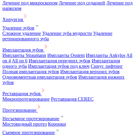
Лечение под микроскопом
Лечение под седацией
Лечение под
наркозом
Хирургия
Удаление зубов
Сложное удаление
Удаление зуба мудрости
Удаление
ретинированного зуба
Имплантация зубов
Импланты Straumann
Импланты Osstem
Импланты Ankylos
All
on 4
All on 6
Имплантация передних зубов
Имплантация
одного зуба
Имплантация зубов под ключ
Синус лифтинг
Полная имплантация зубов
Имплантация верхних зубов
Одномоментная имплантация зубов
Имплантация нижних
зубов
Реставрация зубов
Микропротезирование
Реставрация CEREC
Протезирование
Несъемное протезирование
Мостовидный протез
Коронки
Съемное протезирование