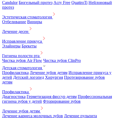
Candulor
Бюгельный протез
Acry Free
QuattroTi
Нейлоновый
протез
Эстетическая стоматология
Отбеливание
Виниры
Лечение десен
Исправление прикуса
Элайнеры
Брекеты
Гигиена полости рта
Чистка зубов Air Flow
Чистка зубов ClinPro
Детская стоматология
Профилактика
Лечение зубов детям
Исправление прикуса у
детей
Детский логопед
Хирургия
Протезирование зубов
детям
Профилактика
Диагностика
Герметизация фиссур детям
Профессиональная
гигиена зубов у детей
Фторирование зубов
Лечение зубов детям
Лечение кариеса молочных зубов
Лечение пульпита