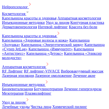
Нейропсихолог
Косметология
Капельницы красоты и здоровья
Аппаратная косметология
Инъекционные методики
Уход за лицом
Контурная пластика
Дерматовенерология
Нитевой лифтинг
Красота без боли
Капельницы красоты и здоровья
Капельница «Здоровые волосы и кожа»
Капельница
«Золушка»
Капельница «Энергетический заряд»
Капельница
«Супер JetLag»
Капельница «Иммунитет»
Капельница
«Антистресс»
Капельница «Детокс»
Капельница «Эликсир
молодости»
Аппаратная косметология
RF Лифтинг
RF лифтинг-VIVACE
Вибровакуумный массаж
Лазерная эпиляция
Лазерное омоложение
Лечение акне
Инъекционные методики
Биоревитализация
Ботулинотерапия
Лечение гипергидроза
Мезотерапия
Плазмолифтинг
Уход за лицом
Лечебные уходы
Чистка лица
Химический пилинг