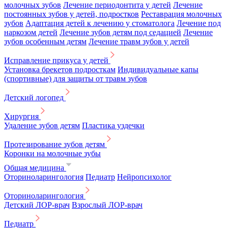
молочных зубов
Лечение периодонтита у детей
Лечение
постоянных зубов у детей, подростков
Реставрация молочных
зубов
Адаптация детей к лечению у стоматолога
Лечение под
наркозом детей
Лечение зубов детям под седацией
Лечение
зубов особенным детям
Лечение травм зубов у детей
Исправление прикуса у детей
Установка брекетов подросткам
Индивидуальные капы
(спортивные) для защиты от травм зубов
Детский логопед
Хирургия
Удаление зубов детям
Пластика уздечки
Протезирование зубов детям
Коронки на молочные зубы
Общая медицина
Оториноларингология
Педиатр
Нейропсихолог
Оториноларингология
Детский ЛОР-врач
Взрослый ЛОР-врач
Педиатр