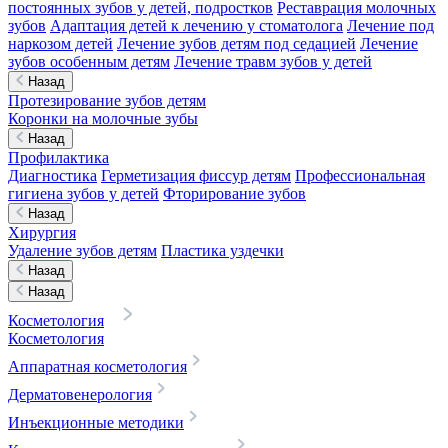
постоянных зубов у детей, подростков
Реставрация молочных
зубов
Адаптация детей к лечению у стоматолога
Лечение под
наркозом детей
Лечение зубов детям под седацией
Лечение
зубов особенным детям
Лечение травм зубов у детей
Назад
Протезирование зубов детям
Коронки на молочные зубы
Назад
Профилактика
Диагностика
Герметизация фиссур детям
Профессиональная
гигиена зубов у детей
Фторирование зубов
Назад
Хирургия
Удаление зубов детям
Пластика уздечки
Назад
Назад
Косметология
Косметология
Аппаратная косметология
Дерматовенерология
Инъекционные методики