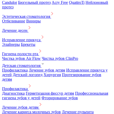
Candulor
Бюгельный протез
Acry Free
QuattroTi
Нейлоновый
протез
Эстетическая стоматология
Отбеливание
Виниры
Лечение десен
Исправление прикуса
Элайнеры
Брекеты
Гигиена полости рта
Чистка зубов Air Flow
Чистка зубов ClinPro
Детская стоматология
Профилактика
Лечение зубов детям
Исправление прикуса у
детей
Детский логопед
Хирургия
Протезирование зубов
детям
Профилактика
Диагностика
Герметизация фиссур детям
Профессиональная
гигиена зубов у детей
Фторирование зубов
Лечение зубов детям
Лечение кариеса молочных зубов
Лечение пульпита