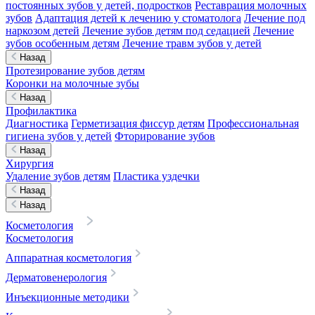
постоянных зубов у детей, подростков
Реставрация молочных
зубов
Адаптация детей к лечению у стоматолога
Лечение под
наркозом детей
Лечение зубов детям под седацией
Лечение
зубов особенным детям
Лечение травм зубов у детей
Назад
Протезирование зубов детям
Коронки на молочные зубы
Назад
Профилактика
Диагностика
Герметизация фиссур детям
Профессиональная
гигиена зубов у детей
Фторирование зубов
Назад
Хирургия
Удаление зубов детям
Пластика уздечки
Назад
Назад
Косметология
Косметология
Аппаратная косметология
Дерматовенерология
Инъекционные методики