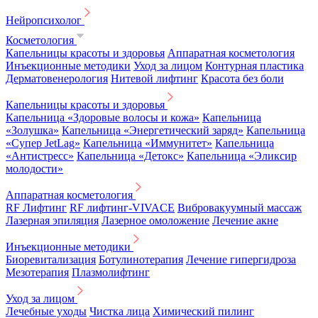
Нейропсихолог
Косметология
Капельницы красоты и здоровья
Аппаратная косметология
Инъекционные методики
Уход за лицом
Контурная пластика
Дерматовенерология
Нитевой лифтинг
Красота без боли
Капельницы красоты и здоровья
Капельница «Здоровые волосы и кожа»
Капельница
«Золушка»
Капельница «Энергетический заряд»
Капельница
«Супер JetLag»
Капельница «Иммунитет»
Капельница
«Антистресс»
Капельница «Детокс»
Капельница «Эликсир
молодости»
Аппаратная косметология
RF Лифтинг
RF лифтинг-VIVACE
Вибровакуумный массаж
Лазерная эпиляция
Лазерное омоложение
Лечение акне
Инъекционные методики
Биоревитализация
Ботулинотерапия
Лечение гипергидроза
Мезотерапия
Плазмолифтинг
Уход за лицом
Лечебные уходы
Чистка лица
Химический пилинг