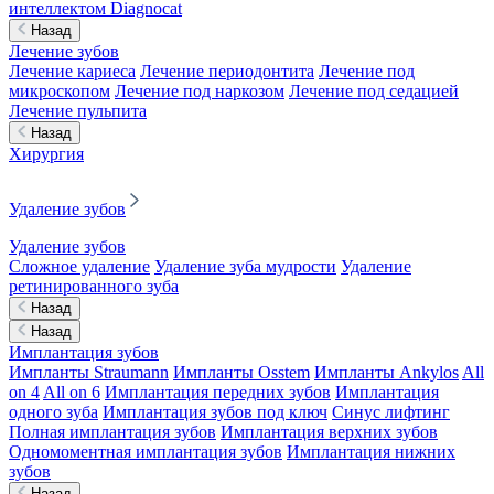
интеллектом Diagnocat
Назад
Лечение зубов
Лечение кариеса
Лечение периодонтита
Лечение под
микроскопом
Лечение под наркозом
Лечение под седацией
Лечение пульпита
Назад
Хирургия
Удаление зубов
Удаление зубов
Сложное удаление
Удаление зуба мудрости
Удаление
ретинированного зуба
Назад
Назад
Имплантация зубов
Импланты Straumann
Импланты Osstem
Импланты Ankylos
All
on 4
All on 6
Имплантация передних зубов
Имплантация
одного зуба
Имплантация зубов под ключ
Синус лифтинг
Полная имплантация зубов
Имплантация верхних зубов
Одномоментная имплантация зубов
Имплантация нижних
зубов
Назад