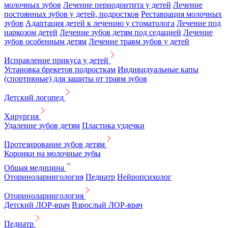
молочных зубов
Лечение периодонтита у детей
Лечение
постоянных зубов у детей, подростков
Реставрация молочных
зубов
Адаптация детей к лечению у стоматолога
Лечение под
наркозом детей
Лечение зубов детям под седацией
Лечение
зубов особенным детям
Лечение травм зубов у детей
Исправление прикуса у детей
Установка брекетов подросткам
Индивидуальные капы
(спортивные) для защиты от травм зубов
Детский логопед
Хирургия
Удаление зубов детям
Пластика уздечки
Протезирование зубов детям
Коронки на молочные зубы
Общая медицина
Оториноларингология
Педиатр
Нейропсихолог
Оториноларингология
Детский ЛОР-врач
Взрослый ЛОР-врач
Педиатр