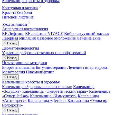
Капельницы красоты и здоровья
Контурная пластика
Красота без боли
Нитевой лифтинг
Уход за лицом
Аппаратная косметология
RF Лифтинг
RF лифтинг-VIVACE
Вибровакуумный массаж
Лазерная эпиляция
Лазерное омоложение
Лечение акне
Назад
Дерматовенерология
Удаление доброкачественных новообразований
Назад
Инъекционные методики
Биоревитализация
Ботулинотерапия
Лечение гипергидроза
Мезотерапия
Плазмолифтинг
Назад
Капельницы красоты и здоровья
Капельница «Здоровые волосы и кожа»
Капельница
«Золушка»
Капельница «Энергетический заряд»
Капельница
«Супер JetLag»
Капельница «Иммунитет»
Капельница
«Антистресс»
Капельница «Детокс»
Капельница «Эликсир
молодости»
Назад