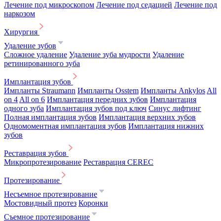
Лечение под микроскопом
Лечение под седацией
Лечение под
наркозом
Хирургия
Удаление зубов
Сложное удаление
Удаление зуба мудрости
Удаление
ретинированного зуба
Имплантация зубов
Импланты Straumann
Импланты Osstem
Импланты Ankylos
All
on 4
All on 6
Имплантация передних зубов
Имплантация
одного зуба
Имплантация зубов под ключ
Синус лифтинг
Полная имплантация зубов
Имплантация верхних зубов
Одномоментная имплантация зубов
Имплантация нижних
зубов
Реставрация зубов
Микропротезирование
Реставрация CEREC
Протезирование
Несъемное протезирование
Мостовидный протез
Коронки
Съемное протезирование