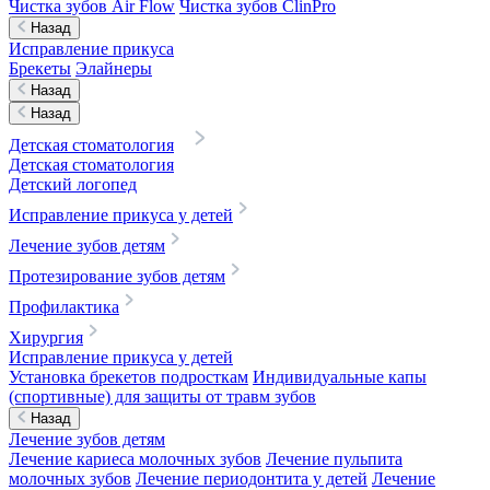
Чистка зубов Air Flow
Чистка зубов ClinPro
Назад
Исправление прикуса
Брекеты
Элайнеры
Назад
Назад
Детская стоматология
Детская стоматология
Детский логопед
Исправление прикуса у детей
Лечение зубов детям
Протезирование зубов детям
Профилактика
Хирургия
Исправление прикуса у детей
Установка брекетов подросткам
Индивидуальные капы
(спортивные) для защиты от травм зубов
Назад
Лечение зубов детям
Лечение кариеса молочных зубов
Лечение пульпита
молочных зубов
Лечение периодонтита у детей
Лечение