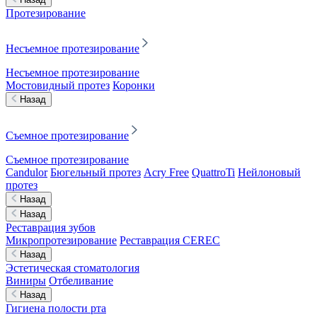
Протезирование
Несъемное протезирование
Несъемное протезирование
Мостовидный протез
Коронки
Назад
Съемное протезирование
Съемное протезирование
Candulor
Бюгельный протез
Acry Free
QuattroTi
Нейлоновый
протез
Назад
Назад
Реставрация зубов
Микропротезирование
Реставрация CEREC
Назад
Эстетическая стоматология
Виниры
Отбеливание
Назад
Гигиена полости рта