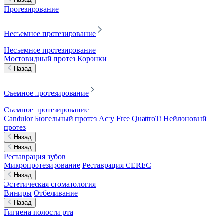
Протезирование
Несъемное протезирование
Несъемное протезирование
Мостовидный протез
Коронки
Назад
Съемное протезирование
Съемное протезирование
Candulor
Бюгельный протез
Acry Free
QuattroTi
Нейлоновый
протез
Назад
Назад
Реставрация зубов
Микропротезирование
Реставрация CEREC
Назад
Эстетическая стоматология
Виниры
Отбеливание
Назад
Гигиена полости рта