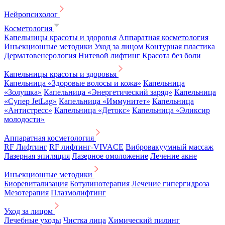
Нейропсихолог
Косметология
Капельницы красоты и здоровья
Аппаратная косметология
Инъекционные методики
Уход за лицом
Контурная пластика
Дерматовенерология
Нитевой лифтинг
Красота без боли
Капельницы красоты и здоровья
Капельница «Здоровые волосы и кожа»
Капельница
«Золушка»
Капельница «Энергетический заряд»
Капельница
«Супер JetLag»
Капельница «Иммунитет»
Капельница
«Антистресс»
Капельница «Детокс»
Капельница «Эликсир
молодости»
Аппаратная косметология
RF Лифтинг
RF лифтинг-VIVACE
Вибровакуумный массаж
Лазерная эпиляция
Лазерное омоложение
Лечение акне
Инъекционные методики
Биоревитализация
Ботулинотерапия
Лечение гипергидроза
Мезотерапия
Плазмолифтинг
Уход за лицом
Лечебные уходы
Чистка лица
Химический пилинг