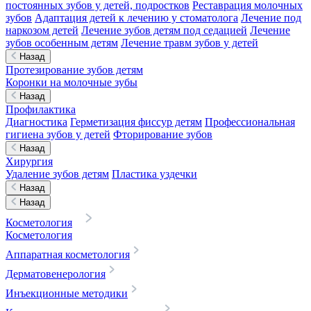
постоянных зубов у детей, подростков
Реставрация молочных
зубов
Адаптация детей к лечению у стоматолога
Лечение под
наркозом детей
Лечение зубов детям под седацией
Лечение
зубов особенным детям
Лечение травм зубов у детей
Назад
Протезирование зубов детям
Коронки на молочные зубы
Назад
Профилактика
Диагностика
Герметизация фиссур детям
Профессиональная
гигиена зубов у детей
Фторирование зубов
Назад
Хирургия
Удаление зубов детям
Пластика уздечки
Назад
Назад
Косметология
Косметология
Аппаратная косметология
Дерматовенерология
Инъекционные методики