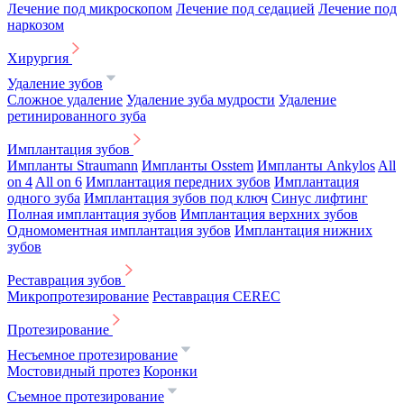
Лечение под микроскопом
Лечение под седацией
Лечение под
наркозом
Хирургия
Удаление зубов
Сложное удаление
Удаление зуба мудрости
Удаление
ретинированного зуба
Имплантация зубов
Импланты Straumann
Импланты Osstem
Импланты Ankylos
All
on 4
All on 6
Имплантация передних зубов
Имплантация
одного зуба
Имплантация зубов под ключ
Синус лифтинг
Полная имплантация зубов
Имплантация верхних зубов
Одномоментная имплантация зубов
Имплантация нижних
зубов
Реставрация зубов
Микропротезирование
Реставрация CEREC
Протезирование
Несъемное протезирование
Мостовидный протез
Коронки
Съемное протезирование