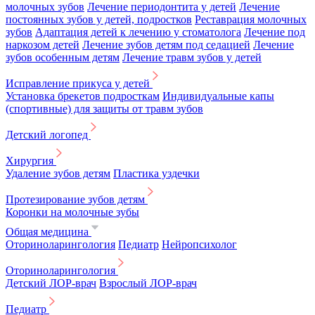
молочных зубов
Лечение периодонтита у детей
Лечение
постоянных зубов у детей, подростков
Реставрация молочных
зубов
Адаптация детей к лечению у стоматолога
Лечение под
наркозом детей
Лечение зубов детям под седацией
Лечение
зубов особенным детям
Лечение травм зубов у детей
Исправление прикуса у детей
Установка брекетов подросткам
Индивидуальные капы
(спортивные) для защиты от травм зубов
Детский логопед
Хирургия
Удаление зубов детям
Пластика уздечки
Протезирование зубов детям
Коронки на молочные зубы
Общая медицина
Оториноларингология
Педиатр
Нейропсихолог
Оториноларингология
Детский ЛОР-врач
Взрослый ЛОР-врач
Педиатр