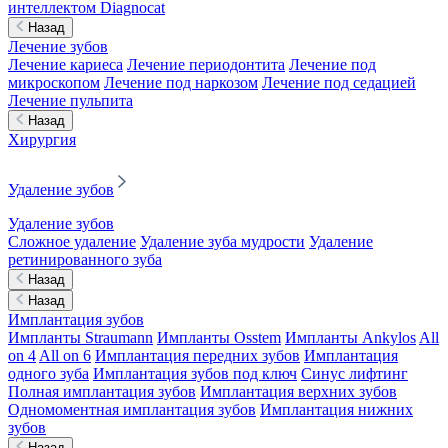
интеллектом Diagnocat
Назад
Лечение зубов
Лечение кариеса
Лечение периодонтита
Лечение под
микроскопом
Лечение под наркозом
Лечение под седацией
Лечение пульпита
Назад
Хирургия
Удаление зубов
Удаление зубов
Сложное удаление
Удаление зуба мудрости
Удаление
ретинированного зуба
Назад
Назад
Имплантация зубов
Импланты Straumann
Импланты Osstem
Импланты Ankylos
All
on 4
All on 6
Имплантация передних зубов
Имплантация
одного зуба
Имплантация зубов под ключ
Синус лифтинг
Полная имплантация зубов
Имплантация верхних зубов
Одномоментная имплантация зубов
Имплантация нижних
зубов
Назад