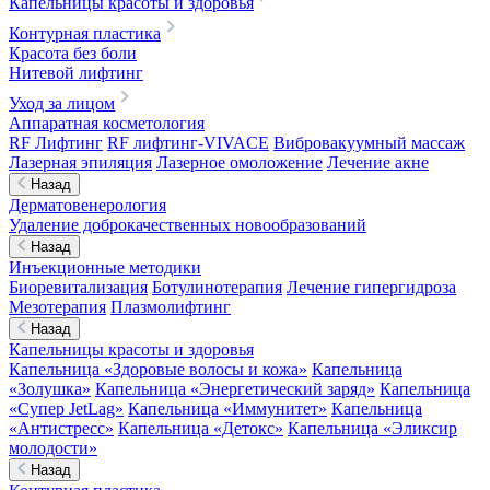
Капельницы красоты и здоровья
Контурная пластика
Красота без боли
Нитевой лифтинг
Уход за лицом
Аппаратная косметология
RF Лифтинг
RF лифтинг-VIVACE
Вибровакуумный массаж
Лазерная эпиляция
Лазерное омоложение
Лечение акне
Назад
Дерматовенерология
Удаление доброкачественных новообразований
Назад
Инъекционные методики
Биоревитализация
Ботулинотерапия
Лечение гипергидроза
Мезотерапия
Плазмолифтинг
Назад
Капельницы красоты и здоровья
Капельница «Здоровые волосы и кожа»
Капельница
«Золушка»
Капельница «Энергетический заряд»
Капельница
«Супер JetLag»
Капельница «Иммунитет»
Капельница
«Антистресс»
Капельница «Детокс»
Капельница «Эликсир
молодости»
Назад