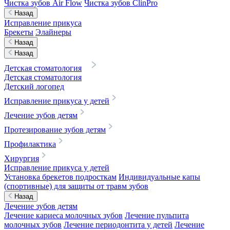
Чистка зубов Air Flow
Чистка зубов ClinPro
Назад
Исправление прикуса
Брекеты
Элайнеры
Назад
Назад
Детская стоматология
Детская стоматология
Детский логопед
Исправление прикуса у детей
Лечение зубов детям
Протезирование зубов детям
Профилактика
Хирургия
Исправление прикуса у детей
Установка брекетов подросткам
Индивидуальные капы
(спортивные) для защиты от травм зубов
Назад
Лечение зубов детям
Лечение кариеса молочных зубов
Лечение пульпита
молочных зубов
Лечение периодонтита у детей
Лечение