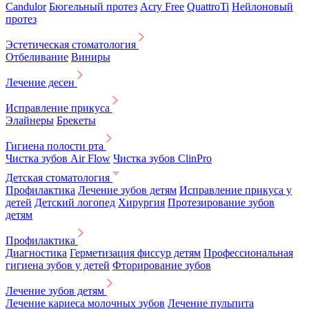
Candulor
Бюгельный протез
Acry Free
QuattroTi
Нейлоновый
протез
Эстетическая стоматология
Отбеливание
Виниры
Лечение десен
Исправление прикуса
Элайнеры
Брекеты
Гигиена полости рта
Чистка зубов Air Flow
Чистка зубов ClinPro
Детская стоматология
Профилактика
Лечение зубов детям
Исправление прикуса у
детей
Детский логопед
Хирургия
Протезирование зубов
детям
Профилактика
Диагностика
Герметизация фиссур детям
Профессиональная
гигиена зубов у детей
Фторирование зубов
Лечение зубов детям
Лечение кариеса молочных зубов
Лечение пульпита