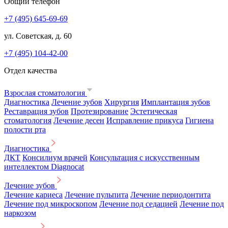
Общий телефон
+7 (495) 645-69-69
ул. Советская, д. 60
+7 (495) 104-42-00
Отдел качества
Взрослая стоматология
Диагностика
Лечение зубов
Хирургия
Имплантация зубов
Реставрация зубов
Протезирование
Эстетическая
стоматология
Лечение десен
Исправление прикуса
Гигиена
полости рта
Диагностика
ДКТ
Консилиум врачей
Консультация с искусственным
интеллектом Diagnocat
Лечение зубов
Лечение кариеса
Лечение пульпита
Лечение периодонтита
Лечение под микроскопом
Лечение под седацией
Лечение под
наркозом