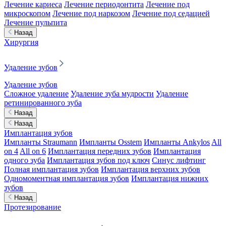
Лечение кариеса
Лечение периодонтита
Лечение под
микроскопом
Лечение под наркозом
Лечение под седацией
Лечение пульпита
Назад
Хирургия
Удаление зубов
Удаление зубов
Сложное удаление
Удаление зуба мудрости
Удаление
ретинированного зуба
Назад
Назад
Имплантация зубов
Импланты Straumann
Импланты Osstem
Импланты Ankylos
All
on 4
All on 6
Имплантация передних зубов
Имплантация
одного зуба
Имплантация зубов под ключ
Синус лифтинг
Полная имплантация зубов
Имплантация верхних зубов
Одномоментная имплантация зубов
Имплантация нижних
зубов
Назад
Протезирование