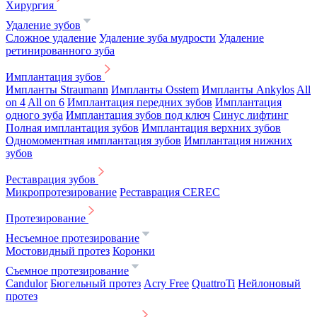
Хирургия
Удаление зубов
Сложное удаление
Удаление зуба мудрости
Удаление
ретинированного зуба
Имплантация зубов
Импланты Straumann
Импланты Osstem
Импланты Ankylos
All
on 4
All on 6
Имплантация передних зубов
Имплантация
одного зуба
Имплантация зубов под ключ
Синус лифтинг
Полная имплантация зубов
Имплантация верхних зубов
Одномоментная имплантация зубов
Имплантация нижних
зубов
Реставрация зубов
Микропротезирование
Реставрация CEREC
Протезирование
Несъемное протезирование
Мостовидный протез
Коронки
Съемное протезирование
Candulor
Бюгельный протез
Acry Free
QuattroTi
Нейлоновый
протез