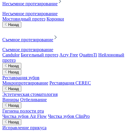
Несъемное протезирование
Несъемное протезирование
Мостовидный протез
Коронки
Назад
Съемное протезирование
Съемное протезирование
Candulor
Бюгельный протез
Acry Free
QuattroTi
Нейлоновый
протез
Назад
Назад
Реставрация зубов
Микропротезирование
Реставрация CEREC
Назад
Эстетическая стоматология
Виниры
Отбеливание
Назад
Гигиена полости рта
Чистка зубов Air Flow
Чистка зубов ClinPro
Назад
Исправление прикуса