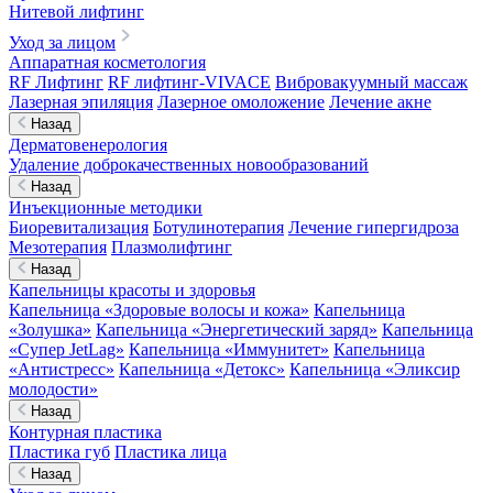
Нитевой лифтинг
Уход за лицом
Аппаратная косметология
RF Лифтинг
RF лифтинг-VIVACE
Вибровакуумный массаж
Лазерная эпиляция
Лазерное омоложение
Лечение акне
Назад
Дерматовенерология
Удаление доброкачественных новообразований
Назад
Инъекционные методики
Биоревитализация
Ботулинотерапия
Лечение гипергидроза
Мезотерапия
Плазмолифтинг
Назад
Капельницы красоты и здоровья
Капельница «Здоровые волосы и кожа»
Капельница
«Золушка»
Капельница «Энергетический заряд»
Капельница
«Супер JetLag»
Капельница «Иммунитет»
Капельница
«Антистресс»
Капельница «Детокс»
Капельница «Эликсир
молодости»
Назад
Контурная пластика
Пластика губ
Пластика лица
Назад