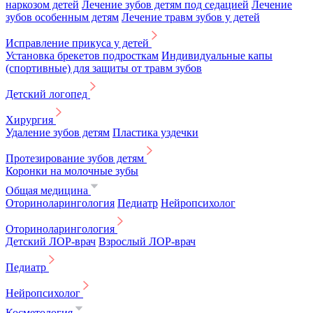
наркозом детей
Лечение зубов детям под седацией
Лечение
зубов особенным детям
Лечение травм зубов у детей
Исправление прикуса у детей
Установка брекетов подросткам
Индивидуальные капы
(спортивные) для защиты от травм зубов
Детский логопед
Хирургия
Удаление зубов детям
Пластика уздечки
Протезирование зубов детям
Коронки на молочные зубы
Общая медицина
Оториноларингология
Педиатр
Нейропсихолог
Оториноларингология
Детский ЛОР-врач
Взрослый ЛОР-врач
Педиатр
Нейропсихолог
Косметология