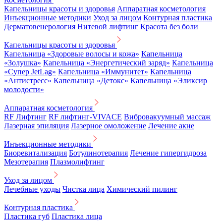
Капельницы красоты и здоровья
Аппаратная косметология
Инъекционные методики
Уход за лицом
Контурная пластика
Дерматовенерология
Нитевой лифтинг
Красота без боли
Капельницы красоты и здоровья
Капельница «Здоровые волосы и кожа»
Капельница
«Золушка»
Капельница «Энергетический заряд»
Капельница
«Супер JetLag»
Капельница «Иммунитет»
Капельница
«Антистресс»
Капельница «Детокс»
Капельница «Эликсир
молодости»
Аппаратная косметология
RF Лифтинг
RF лифтинг-VIVACE
Вибровакуумный массаж
Лазерная эпиляция
Лазерное омоложение
Лечение акне
Инъекционные методики
Биоревитализация
Ботулинотерапия
Лечение гипергидроза
Мезотерапия
Плазмолифтинг
Уход за лицом
Лечебные уходы
Чистка лица
Химический пилинг
Контурная пластика
Пластика губ
Пластика лица