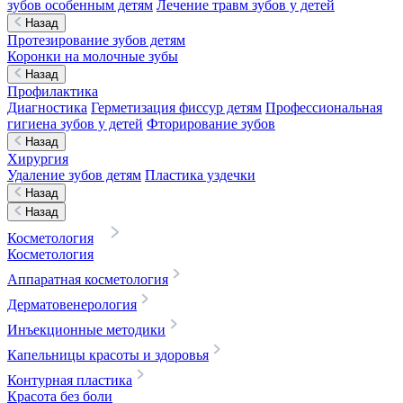
зубов особенным детям
Лечение травм зубов у детей
Назад
Протезирование зубов детям
Коронки на молочные зубы
Назад
Профилактика
Диагностика
Герметизация фиссур детям
Профессиональная
гигиена зубов у детей
Фторирование зубов
Назад
Хирургия
Удаление зубов детям
Пластика уздечки
Назад
Назад
Косметология
Косметология
Аппаратная косметология
Дерматовенерология
Инъекционные методики
Капельницы красоты и здоровья
Контурная пластика
Красота без боли