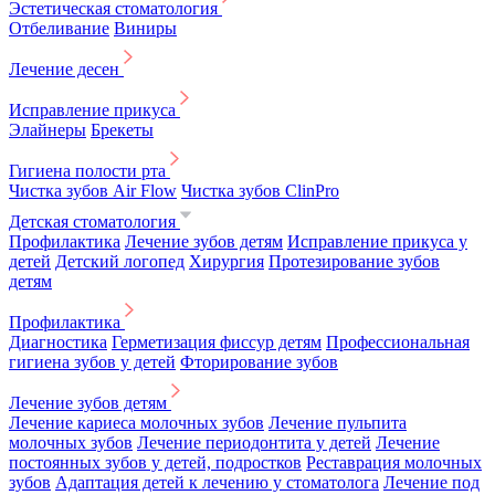
Эстетическая стоматология
Отбеливание
Виниры
Лечение десен
Исправление прикуса
Элайнеры
Брекеты
Гигиена полости рта
Чистка зубов Air Flow
Чистка зубов ClinPro
Детская стоматология
Профилактика
Лечение зубов детям
Исправление прикуса у
детей
Детский логопед
Хирургия
Протезирование зубов
детям
Профилактика
Диагностика
Герметизация фиссур детям
Профессиональная
гигиена зубов у детей
Фторирование зубов
Лечение зубов детям
Лечение кариеса молочных зубов
Лечение пульпита
молочных зубов
Лечение периодонтита у детей
Лечение
постоянных зубов у детей, подростков
Реставрация молочных
зубов
Адаптация детей к лечению у стоматолога
Лечение под