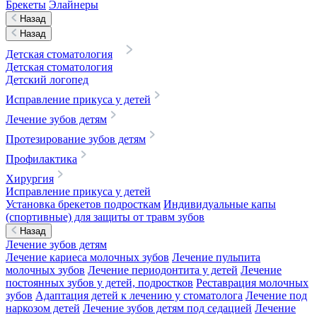
Брекеты
Элайнеры
Назад
Назад
Детская стоматология
Детская стоматология
Детский логопед
Исправление прикуса у детей
Лечение зубов детям
Протезирование зубов детям
Профилактика
Хирургия
Исправление прикуса у детей
Установка брекетов подросткам
Индивидуальные капы
(спортивные) для защиты от травм зубов
Назад
Лечение зубов детям
Лечение кариеса молочных зубов
Лечение пульпита
молочных зубов
Лечение периодонтита у детей
Лечение
постоянных зубов у детей, подростков
Реставрация молочных
зубов
Адаптация детей к лечению у стоматолога
Лечение под
наркозом детей
Лечение зубов детям под седацией
Лечение