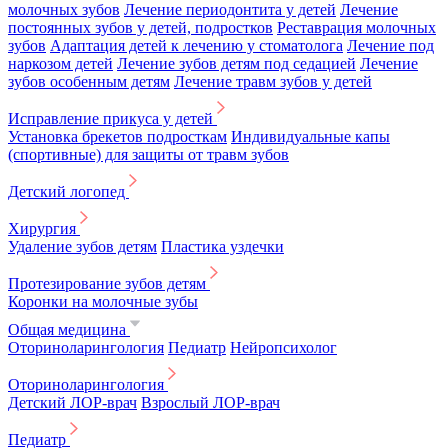
молочных зубов
Лечение периодонтита у детей
Лечение
постоянных зубов у детей, подростков
Реставрация молочных
зубов
Адаптация детей к лечению у стоматолога
Лечение под
наркозом детей
Лечение зубов детям под седацией
Лечение
зубов особенным детям
Лечение травм зубов у детей
Исправление прикуса у детей
Установка брекетов подросткам
Индивидуальные капы
(спортивные) для защиты от травм зубов
Детский логопед
Хирургия
Удаление зубов детям
Пластика уздечки
Протезирование зубов детям
Коронки на молочные зубы
Общая медицина
Оториноларингология
Педиатр
Нейропсихолог
Оториноларингология
Детский ЛОР-врач
Взрослый ЛОР-врач
Педиатр