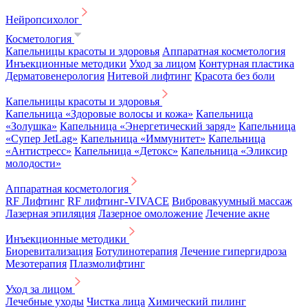
Нейропсихолог
Косметология
Капельницы красоты и здоровья
Аппаратная косметология
Инъекционные методики
Уход за лицом
Контурная пластика
Дерматовенерология
Нитевой лифтинг
Красота без боли
Капельницы красоты и здоровья
Капельница «Здоровые волосы и кожа»
Капельница
«Золушка»
Капельница «Энергетический заряд»
Капельница
«Супер JetLag»
Капельница «Иммунитет»
Капельница
«Антистресс»
Капельница «Детокс»
Капельница «Эликсир
молодости»
Аппаратная косметология
RF Лифтинг
RF лифтинг-VIVACE
Вибровакуумный массаж
Лазерная эпиляция
Лазерное омоложение
Лечение акне
Инъекционные методики
Биоревитализация
Ботулинотерапия
Лечение гипергидроза
Мезотерапия
Плазмолифтинг
Уход за лицом
Лечебные уходы
Чистка лица
Химический пилинг