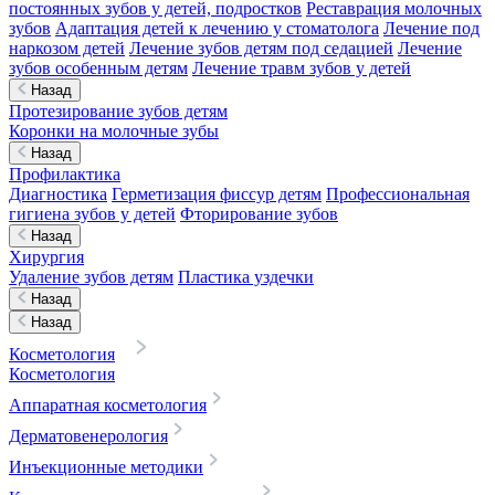
постоянных зубов у детей, подростков
Реставрация молочных
зубов
Адаптация детей к лечению у стоматолога
Лечение под
наркозом детей
Лечение зубов детям под седацией
Лечение
зубов особенным детям
Лечение травм зубов у детей
Назад
Протезирование зубов детям
Коронки на молочные зубы
Назад
Профилактика
Диагностика
Герметизация фиссур детям
Профессиональная
гигиена зубов у детей
Фторирование зубов
Назад
Хирургия
Удаление зубов детям
Пластика уздечки
Назад
Назад
Косметология
Косметология
Аппаратная косметология
Дерматовенерология
Инъекционные методики