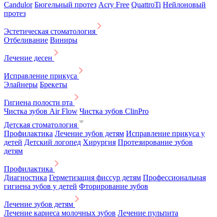
Candulor
Бюгельный протез
Acry Free
QuattroTi
Нейлоновый
протез
Эстетическая стоматология
Отбеливание
Виниры
Лечение десен
Исправление прикуса
Элайнеры
Брекеты
Гигиена полости рта
Чистка зубов Air Flow
Чистка зубов ClinPro
Детская стоматология
Профилактика
Лечение зубов детям
Исправление прикуса у
детей
Детский логопед
Хирургия
Протезирование зубов
детям
Профилактика
Диагностика
Герметизация фиссур детям
Профессиональная
гигиена зубов у детей
Фторирование зубов
Лечение зубов детям
Лечение кариеса молочных зубов
Лечение пульпита