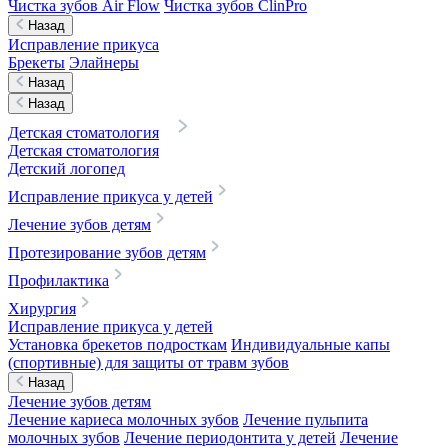
Чистка зубов Air Flow
Чистка зубов ClinPro
Назад
Исправление прикуса
Брекеты
Элайнеры
Назад
Назад
Детская стоматология
Детская стоматология
Детский логопед
Исправление прикуса у детей
Лечение зубов детям
Протезирование зубов детям
Профилактика
Хирургия
Исправление прикуса у детей
Установка брекетов подросткам
Индивидуальные капы
(спортивные) для защиты от травм зубов
Назад
Лечение зубов детям
Лечение кариеса молочных зубов
Лечение пульпита
молочных зубов
Лечение периодонтита у детей
Лечение