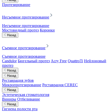
Протезирование
Несъемное протезирование
Несъемное протезирование
Мостовидный протез
Коронки
Назад
Съемное протезирование
Съемное протезирование
Candulor
Бюгельный протез
Acry Free
QuattroTi
Нейлоновый
протез
Назад
Назад
Реставрация зубов
Микропротезирование
Реставрация CEREC
Назад
Эстетическая стоматология
Виниры
Отбеливание
Назад
Гигиена полости рта