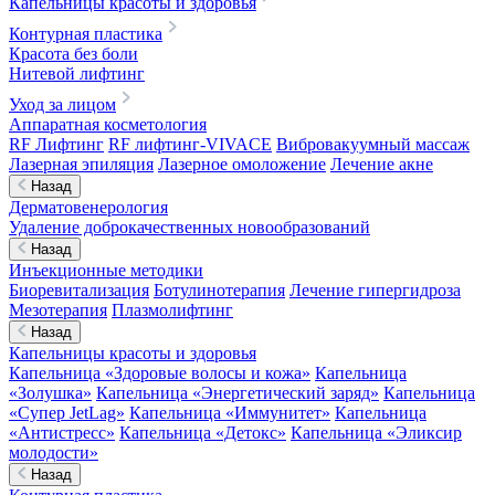
Капельницы красоты и здоровья
Контурная пластика
Красота без боли
Нитевой лифтинг
Уход за лицом
Аппаратная косметология
RF Лифтинг
RF лифтинг-VIVACE
Вибровакуумный массаж
Лазерная эпиляция
Лазерное омоложение
Лечение акне
Назад
Дерматовенерология
Удаление доброкачественных новообразований
Назад
Инъекционные методики
Биоревитализация
Ботулинотерапия
Лечение гипергидроза
Мезотерапия
Плазмолифтинг
Назад
Капельницы красоты и здоровья
Капельница «Здоровые волосы и кожа»
Капельница
«Золушка»
Капельница «Энергетический заряд»
Капельница
«Супер JetLag»
Капельница «Иммунитет»
Капельница
«Антистресс»
Капельница «Детокс»
Капельница «Эликсир
молодости»
Назад