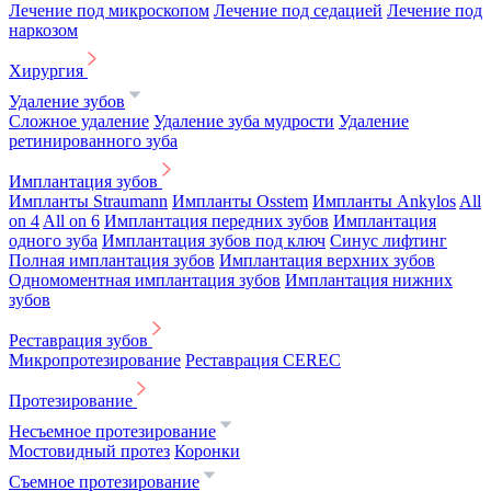
Лечение под микроскопом
Лечение под седацией
Лечение под
наркозом
Хирургия
Удаление зубов
Сложное удаление
Удаление зуба мудрости
Удаление
ретинированного зуба
Имплантация зубов
Импланты Straumann
Импланты Osstem
Импланты Ankylos
All
on 4
All on 6
Имплантация передних зубов
Имплантация
одного зуба
Имплантация зубов под ключ
Синус лифтинг
Полная имплантация зубов
Имплантация верхних зубов
Одномоментная имплантация зубов
Имплантация нижних
зубов
Реставрация зубов
Микропротезирование
Реставрация CEREC
Протезирование
Несъемное протезирование
Мостовидный протез
Коронки
Съемное протезирование