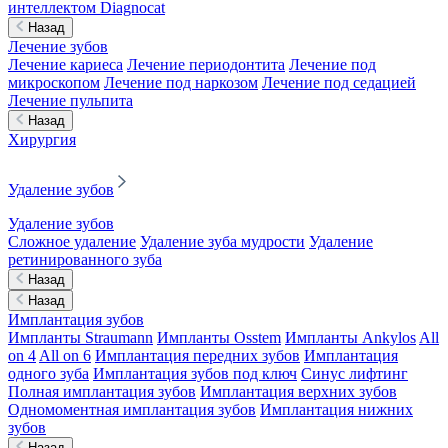
интеллектом Diagnocat
Назад
Лечение зубов
Лечение кариеса
Лечение периодонтита
Лечение под
микроскопом
Лечение под наркозом
Лечение под седацией
Лечение пульпита
Назад
Хирургия
Удаление зубов
Удаление зубов
Сложное удаление
Удаление зуба мудрости
Удаление
ретинированного зуба
Назад
Назад
Имплантация зубов
Импланты Straumann
Импланты Osstem
Импланты Ankylos
All
on 4
All on 6
Имплантация передних зубов
Имплантация
одного зуба
Имплантация зубов под ключ
Синус лифтинг
Полная имплантация зубов
Имплантация верхних зубов
Одномоментная имплантация зубов
Имплантация нижних
зубов
Назад